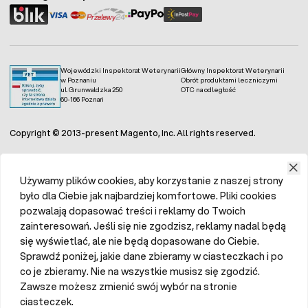
cm. To bardzo ważne, ponieważ pojedyncze zwoje nie
mogą się dotykać. Do montażu spirali grzewczych stosuje
się okrągłe izolatory porcelanowe, najlepiej jeden na
każdym narożniku. Jeśli mamy zamiar prowadzić więcej
torów spirali, wtedy należy użyć więcej porcelanowych
zaczepów.
Izolator porcelanowy do inkubatora
posiada
Wojewódzki Inspektorat Weterynarii
Główny Inspektorat Weterynarii
specjalne wyżłobienie, dzięki któremu grzałka doskonale
w Poznaniu
Obrót produktami leczniczymi
układa się i rozprowadza. Zakończeniem układu
ul. Grunwaldzka 250
OTC na odległość
60-166 Poznań
grzewczego inkubatora jest izolator kostkowy
wyposażony w otwory na styki grzałek, z którego
wychodzimy przewodami podłączeniowymi pod termostat
Copyright © 2013-present Magento, Inc. All rights reserved.
zarządzający pracą grzałki. Izolatory porcelanowe
charakteryzują się wysoką wytrzymałością i odpornością na
niekorzystne warunki panujące w komorze lęgowej,
chroniąc obudowę urządzenia przed przegrzaniem się.
Używamy plików cookies, aby korzystanie z naszej strony
Spirala nagrzewa się bardzo szybko, dlatego trzeba
było dla Ciebie jak najbardziej komfortowe. Pliki cookies
zwrócić szczególną uwagę aby nie dotykała obudowy
urządzenia. Prezentowane elementy grzewcze znajdują
pozwalają dopasować treści i reklamy do Twoich
zastosowanie w bardziej złożonych urządzeniach - tj.
zainteresowań. Jeśli się nie zgodzisz, reklamy nadal będą
inkubatory profesjonalne.
się wyświetlać, ale nie będą dopasowane do Ciebie.
Sprawdź poniżej, jakie dane zbieramy w ciasteczkach i po
Grzałka ceramiczna – alternatywa dla
co je zbieramy. Nie na wszystkie musisz się zgodzić.
sztucznej kwoki
Zawsze możesz zmienić swój wybór na stronie
ciasteczek.