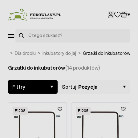
Przejdź do treści
Szukaj
rząt
>
Dla drobiu
>
Inkubatory do jaj
>
Grzałki do inkubatorów
Grzałki do inkubatorów
(14 produktów)
Skip to product list
Filtry
Sortuj:
Pozycja
F1208
F1205