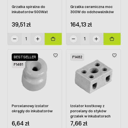
Grzałka spiralna do
Grzałka ceramiczna moc
inkubatorów 500Wat
300W do odchowalników
39,51 zł
164,13 zł
BESTSELLER
F1482
F1481
Porcelanowy izolator
Izolator kostkowy z
okrągły do inkubatorów
porcelany do styków
grzałek w inkubatorach
6,64 zł
7,66 zł