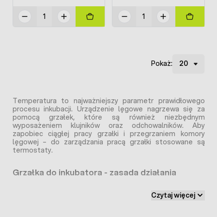
Pokaż:
Temperatura to najważniejszy parametr prawidłowego
procesu inkubacji. Urządzenie lęgowe nagrzewa się za
pomocą grzałek, które są również niezbędnym
wyposażeniem klujników oraz odchowalników. Aby
zapobiec ciągłej pracy grzałki i przegrzaniem komory
lęgowej – do zarządzania pracą grzałki stosowane są
termostaty.
Grzałka do inkubatora - zasada działania
Grzałki mogą występować w kompletnej formie do
Czytaj więcej
zamontowania i podłączenia za pomocą przewodów pod
termoregulator. Termoregulator zarządza pracą grzałki –