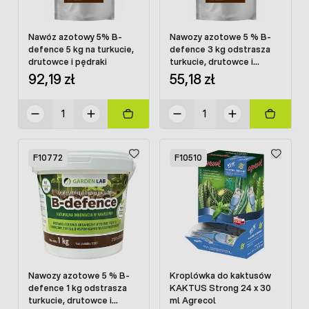
Nawóz azotowy 5% B-
Nawozy azotowe 5 % B-
defence 5 kg na turkucie,
defence 3 kg odstrasza
drutowce i pędraki
turkucie, drutowce i
pędraki
92,19 zł
55,18 zł
F10772
F10510
Nawozy azotowe 5 % B-
Kroplówka do kaktusów
defence 1 kg odstrasza
KAKTUS Strong 24 x 30
turkucie, drutowce i
ml Agrecol