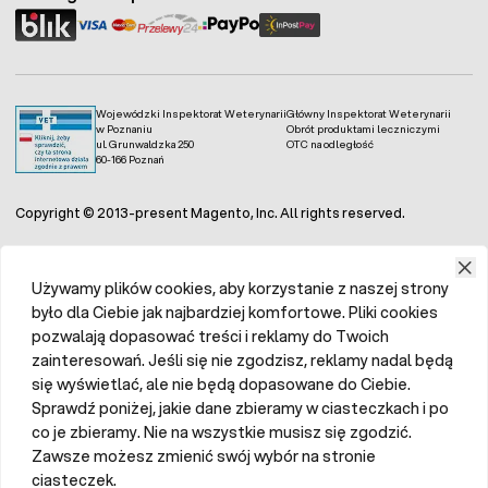
Wojewódzki Inspektorat Weterynarii
Główny Inspektorat Weterynarii
w Poznaniu
Obrót produktami leczniczymi
ul. Grunwaldzka 250
OTC na odległość
60-166 Poznań
Copyright © 2013-present Magento, Inc. All rights reserved.
Używamy plików cookies, aby korzystanie z naszej strony
było dla Ciebie jak najbardziej komfortowe. Pliki cookies
pozwalają dopasować treści i reklamy do Twoich
zainteresowań. Jeśli się nie zgodzisz, reklamy nadal będą
się wyświetlać, ale nie będą dopasowane do Ciebie.
Sprawdź poniżej, jakie dane zbieramy w ciasteczkach i po
co je zbieramy. Nie na wszystkie musisz się zgodzić.
Zawsze możesz zmienić swój wybór na stronie
ciasteczek.