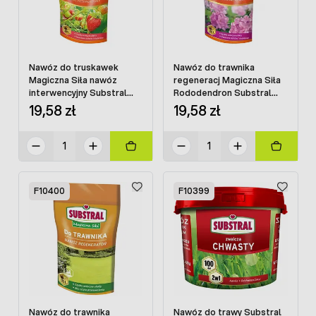
Nawóz do truskawek
Nawóz do trawnika
Magiczna Siła nawóz
regeneracj Magiczna Siła
interwencyjny Substral
Rododendron Substral
350 g
350 g
19,58 zł
19,58 zł
F10400
F10399
Nawóz do trawnika
Nawóz do trawy Substral