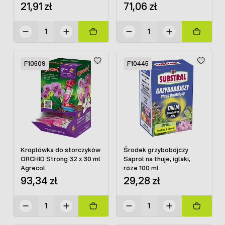
pędraki
21,91 zł
71,06 zł
F10509
F10445
Kroplówka do storczyków
Środek grzybobójczy
ORCHID Strong 32 x 30 ml
Saprol na thuje, iglaki,
Agrecol
róże 100 ml
93,34 zł
29,28 zł