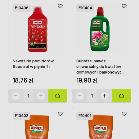
F10406
F10404
Nawóz do pomidorów
Substral nawóz
Substral w płynie 1 l
uniwersalny do kwiatów
domowych i balkonowych
z humusem 1 l
18,76 zł
19,90 zł
F10402
F10401