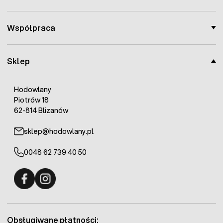
Współpraca
Sklep
Hodowlany
Piotrów 18
62-814 Blizanów
sklep@hodowlany.pl
0048 62 739 40 50
Fermo - facebook
Fermo - Instagram
Obsługiwane płatności: