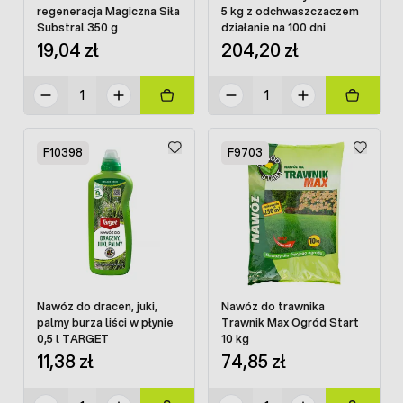
regeneracja Magiczna Siła
5 kg z odchwaszczaczem
Substral 350 g
działanie na 100 dni
19,04 zł
204,20 zł
F10398
F9703
Nawóz do dracen, juki,
Nawóz do trawnika
palmy burza liści w płynie
Trawnik Max Ogród Start
0,5 l TARGET
10 kg
11,38 zł
74,85 zł