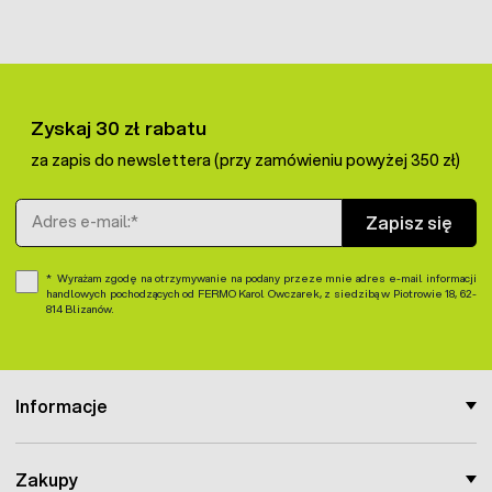
Zyskaj 30 zł rabatu
za zapis do newslettera (przy zamówieniu powyżej 350 zł)
Adres e-mail
Zapisz się
Wyrażam zgodę na otrzymywanie na podany przeze mnie adres e-mail informacji
handlowych pochodzących od FERMO Karol Owczarek, z siedzibą w Piotrowie 18, 62-
814 Blizanów.
Informacje
Zakupy