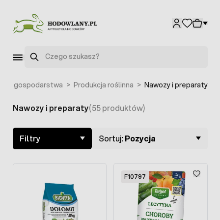
Przejdź do treści
F7349
Szukaj
nie gospodarstwa
>
Produkcja roślinna
>
Nawozy i preparaty
Nawozy i preparaty
(55 produktów)
Skip to product list
Filtry
Sortuj:
Pozycja
F10797