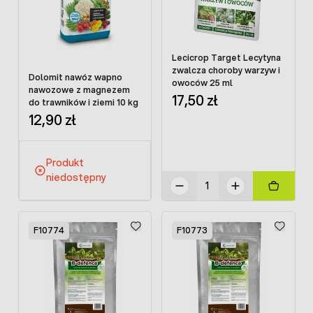
Lecicrop Target Lecytyna
zwalcza choroby warzyw i
Dolomit nawóz wapno
owoców 25 ml
nawozowe z magnezem
17,50 zł
do trawników i ziemi 10 kg
12,90 zł
Produkt
niedostępny
F10774
F10773