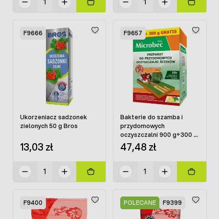
F9666
F9657
Ukorzeniacz sadzonek
Bakterie do szamba i
zielonych 50 g Bros
przydomowych
oczyszczalni 900 g+300 g
gratis Bros MICROBEC
13,03 zł
47,48 zł
BIO
F9400
POLECANE
F9399