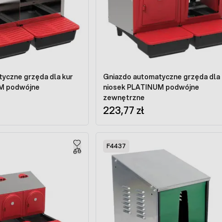
yczne grzęda dla kur
Gniazdo automatyczne grzęda dla 
TINUM podwójne
niosek PLATINUM podwójne
zewnętrzne
223,77 zł
F4437