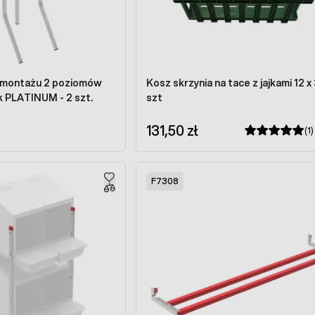
 montażu 2 poziomów
Kosz skrzynia na tace z jajkami 12 x
k PLATINUM - 2 szt.
szt
131,50 zł
(1)
F7308