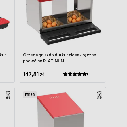
kur
Grzeda gniazdo dla kur niosek ręczne
podwójne PLATINUM
147,81 zł
(1)
F5193