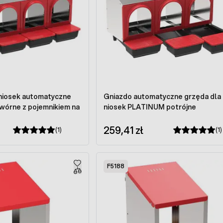
 niosek automatyczne
Gniazdo automatyczne grzęda dla 
órne z pojemnikiem na
niosek PLATINUM potrójne
259,41 zł
(1)
(1)
F5188