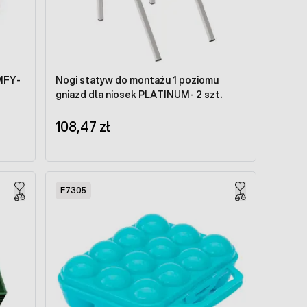
MFY-
Nogi statyw do montażu 1 poziomu
gniazd dla niosek PLATINUM- 2 szt.
108,47 zł
F7305