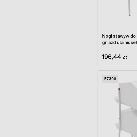
Nogi stawyw do
gniazd dla niose
196,44 zł
F7306