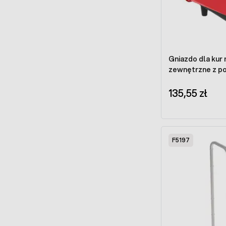
Gniazdo dla ku
zewnęt
135,55 zł
F5197