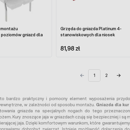
 montażu
Grzęda do gniazda Platinum 4-
stanowiskowych dla niosek
81,98 zł
1
2
o bardzo praktyczny i pomocny element wyposażenia przydom
wewnętrzne, w zależności od sposobu montażu.
Gniazda dla kur
owania gniazda na specjalnych nogach do tego przeznaczon
em. Kury znoszące jaja w gniazdach czują się bezpieczniej i są m
bierającej jaja. Dzięki komfortowym warunkom, które gwarantuje
 poprawiamy dobrobyt zwierząt. Istnieje możliwość dołączenia d