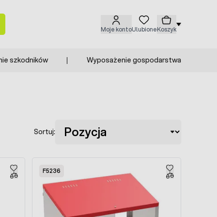
Moje konto
Ulubione
Koszyk
nie szkodników
Wyposażenie gospodarstwa
Sortuj:
F5236