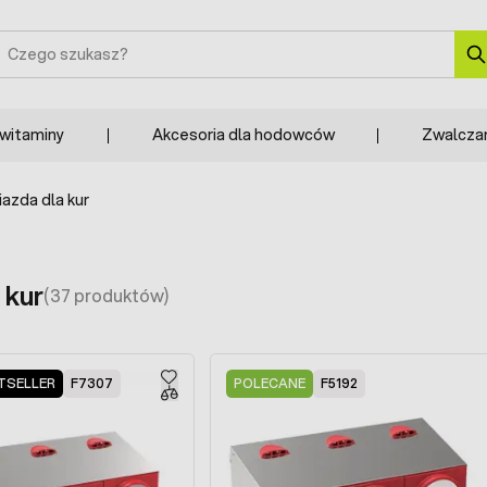
zukaj
 witaminy
Akcesoria dla hodowców
Zwalcza
iazda dla kur
 kur
(37 produktów)
TSELLER
F7307
POLECANE
F5192