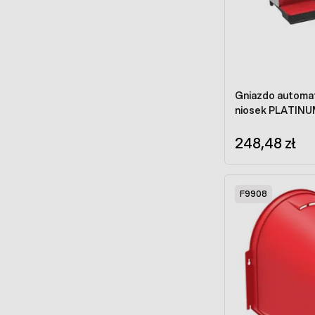
Gniazdo automat
niosek PLA
248,48 zł
F9908