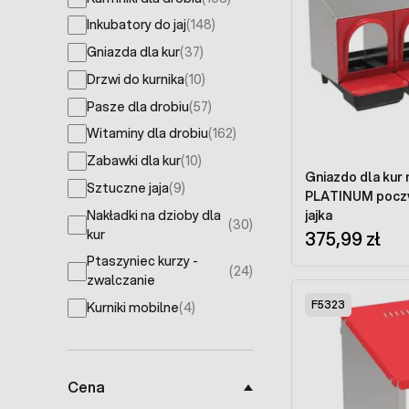
products available
Inkubatory do jaj
(148)
products available
Gniazda dla kur
(37)
products available
Drzwi do kurnika
(10)
products available
Pasze dla drobiu
(57)
products available
Witaminy dla drobiu
(162)
products available
Zabawki dla kur
(10)
products available
Gniazdo dla kur
Sztuczne jaja
(9)
PLATINUM poczw
products available
Nakładki na dzioby dla
jajka
(30)
products available
kur
375,99 zł
Ptaszyniec kurzy -
(24)
products available
zwalczanie
F5323
Kurniki mobilne
(4)
products available
Cena