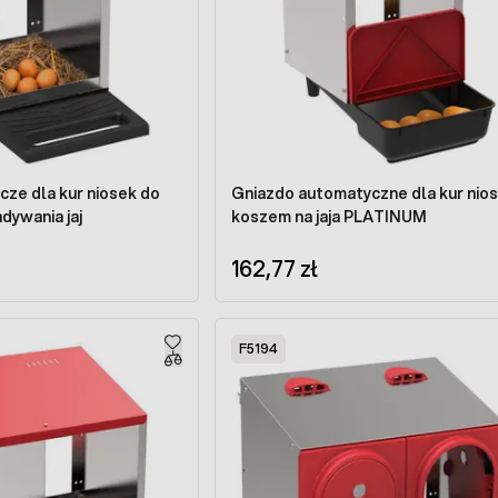
cze dla kur niosek do
Gniazdo automatyczne dla kur nios
dywania jaj
koszem na jaja PLATINUM
162,77 zł
F5194