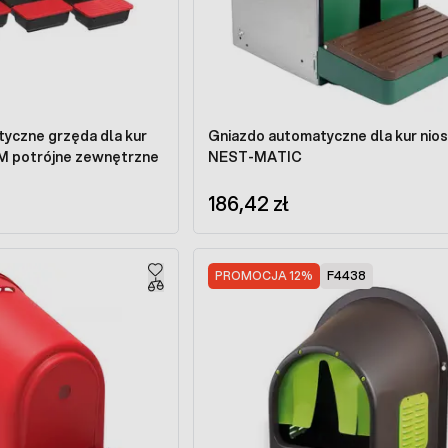
yczne grzęda dla kur
Gniazdo automatyczne dla kur nio
TINUM potrójne zewnętrzne
NEST-MATIC
186,42 zł
PROMOCJA 12%
F4438