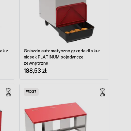
ek z
Gniazdo automatyczne grzęda dla kur
niosek PLATINUM pojedyncze
zewnętrzne
188,53 zł
F5237