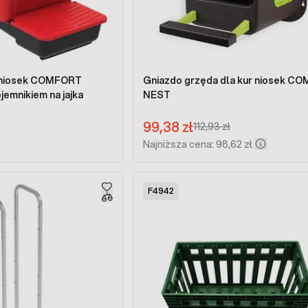
r niosek COMFORT
Gniazdo grzęda dla kur niosek CO
rzne z pojemnikiem na jajka
NEST
Cena promocyjna:
99,38 zł
Regular Price:
112,93 zł
Najniższa cena: 98,62 zł
F4942