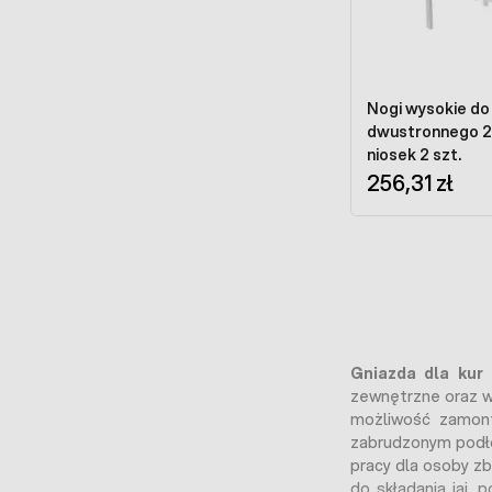
Nogi wysokie do
dwustronnego 2 poziomów gniazd dla
niosek 2 szt.
256,31 zł
Gniazda dla kur
t
zewnętrzne oraz 
możliwość zamont
zabrudzonym podłoż
pracy dla osoby z
do składania jaj,