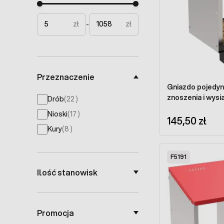
Minimal price
Maximum price
zł
zł
-
Przeznaczenie
Gniazdo pojedyn
znoszenia i wysia
products available
Drób
(
22
)
products available
Nioski
(
17
)
145,50 zł
products available
Kury
(
8
)
F5191
Ilość stanowisk
Promocja