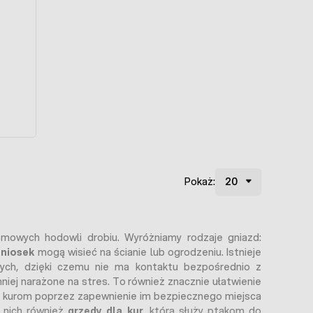
Pokaż:
owych hodowli drobiu. Wyróżniamy rodzaje gniazd:
 niosek
mogą wisieć na ścianie lub ogrodzeniu. Istnieje
ych, dzięki czemu nie ma kontaktu bezpośrednio z
niej narażone na stres. To również znacznie ułatwienie
my kurom poprzez zapewnienie im bezpiecznego miejsca
o nich również
grzędy dla kur
, która służy ptakom do