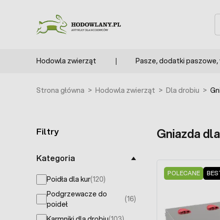
Przejdź do treści
S
Hodowla zwierząt
Pasze, dodatki paszowe,
Strona główna
>
Hodowla zwierząt
>
Dla drobiu
>
Gn
Filtry
Gniazda dla
Skip to product list
Kategoria
POLECANE
BES
Poidła dla kur
(120)
products available
Podgrzewacze do
(16)
products available
poideł
Karmniki dla drobiu
(103)