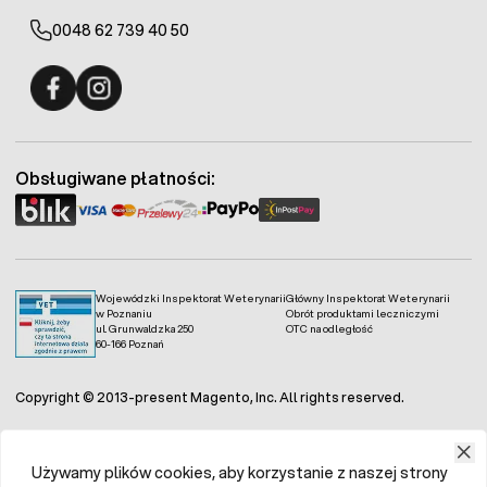
dostępny jest
probiotyk dla pszczół
Apifarma oraz
Apibiofarma. Jak stosować
probiotyk dla pszczół
0048 62 739 40 50
Apibiofarma
? To proste – możesz dodać go
bezpośrednio do syropu cukrowego, ciasta lub
wykonać oprysk ramek i wnętrza ula.
Fermo - facebook
Fermo - Instagram
Obsługiwane płatności:
Wojewódzki Inspektorat Weterynarii
Główny Inspektorat Weterynarii
w Poznaniu
Obrót produktami leczniczymi
ul. Grunwaldzka 250
OTC na odległość
60-166 Poznań
Copyright © 2013-present Magento, Inc. All rights reserved.
Używamy plików cookies, aby korzystanie z naszej strony