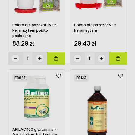
Poidło dla pszczół 18 l z
Poidło dla pszczół 5 l z
keramzytem poidło
keramzytem
pasieczne
88,29 zł
29,43 zł
F6825
F5123
APILAC 100 g witaminy +
żywe kultury bakterii dla