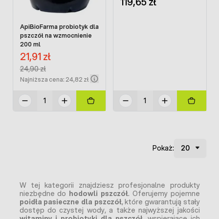
119,65 zł
ApiBioFarma probiotyk dla
pszczół na wzmocnienie
200 ml
Cena promocyjna:
21,91 zł
Regular Price:
24,90 zł
Najniższa cena: 24,82 zł
Pokaż:
W tej kategorii znajdziesz profesjonalne produkty
niezbędne do
hodowli pszczół
. Oferujemy pojemne
poidła pasieczne dla pszczół
, które gwarantują stały
dostęp do czystej wody, a także najwyższej jakości
witaminy i probiotyki dla pszczół
, wspierające ich