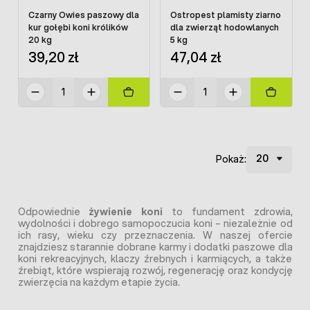
Czarny Owies paszowy dla
Ostropest plamisty ziarno
kur gołębi koni królików
dla zwierząt hodowlanych
20 kg
5 kg
39,20 zł
47,04 zł
Pokaż:
Odpowiednie
żywienie koni
to fundament zdrowia,
wydolności i dobrego samopoczucia koni – niezależnie od
ich rasy, wieku czy przeznaczenia. W naszej ofercie
znajdziesz starannie dobrane karmy i dodatki paszowe dla
koni rekreacyjnych, klaczy źrebnych i karmiących, a także
źrebiąt, które wspierają rozwój, regenerację oraz kondycję
zwierzęcia na każdym etapie życia.