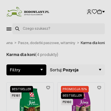
Przejdź do treści
Szukaj
 główna
>
Pasze, dodatki paszowe, witaminy
>
Karma dla koni
Karma dla koni
(4 produkty)
Skip to product list
Filtry
Sortuj:
Pozycja
BESTSELLER
PROMOCJA 15%
F5161
BESTSELLER
F5160