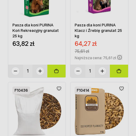
Pasza dla koni PURINA
Pasza dla koni PURINA
Koń Rekreacyjny granulat
Klacz i Źrebię granulat 25
25 kg
kg
Cena promocyjna:
63,82 zł
64,27 zł
Regular Price:
75,61 zł
Najniższa cena: 75,61 zł
F10436
F10414