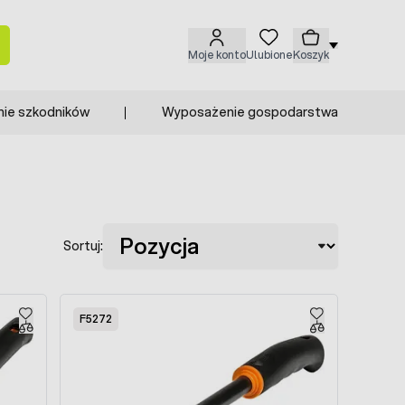
Moje konto
Ulubione
Koszyk
nie szkodników
Wyposażenie gospodarstwa
Sortuj:
F5272