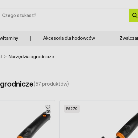
zukaj
 witaminy
Akcesoria dla hodowców
Zwalcza
d
>
Narzędzia ogrodnicze
ogrodnicze
(57 produktów)
F5270