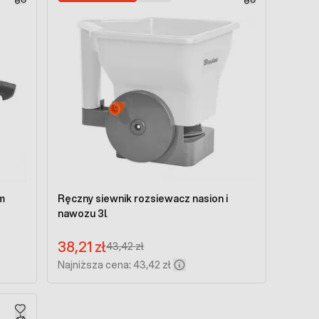
m
Ręczny siewnik rozsiewacz nasion i
nawozu 3l
Cena promocyjna:
38,21 zł
Regular Price:
43,42 zł
Najniższa cena: 43,42 zł