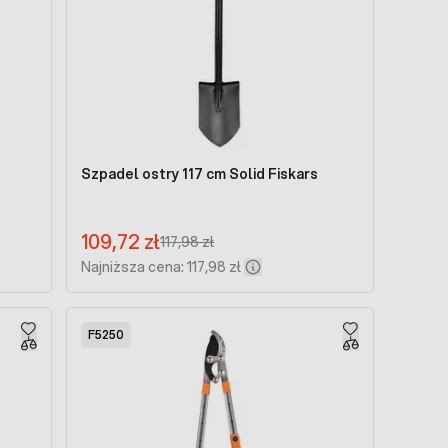
Szpadel ostry 117 cm Solid Fiskars
Cena promocyjna:
109,72 zł
Regular Price:
117,98 zł
Najniższa cena: 117,98 zł
F5250