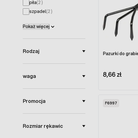
products available
piła
(
2
)
products available
szpadel
(
2
)
Pokaż więcej
Rodzaj
Pazurki do grab
8,66 zł
waga
Promocja
F6997
Rozmiar rękawic