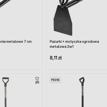
ienia metalowe 7 cm
Pazurki + motyczka ogrodowa
metalowa 2w1
8,11 zł
F5315