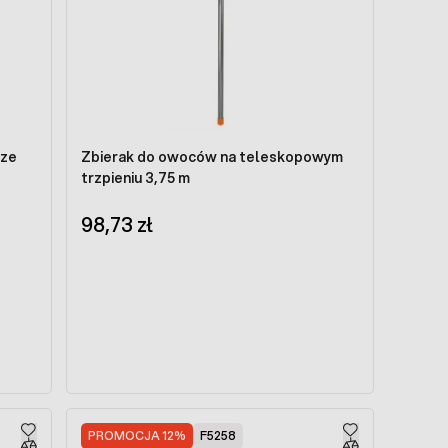
rze
Zbierak do owoców na teleskopowym
trzpieniu 3,75 m
98,73 zł
PROMOCJA 12%
F5258