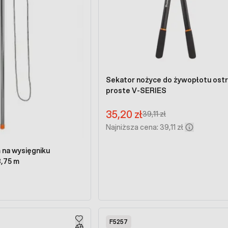
Sekator nożyce do żywopłotu ost
proste V-SERIES
Cena promocyjna:
35,20 zł
Regular Price:
39,11 zł
Najniższa cena: 39,11 zł
 na wysięgniku
,75 m
F5257