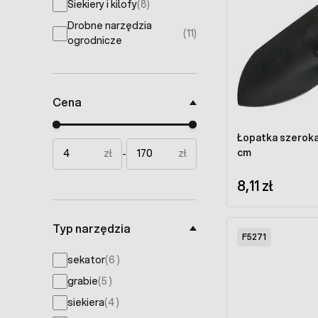
Siekiery i kilofy
(8)
products available
Drobne narzędzia
(11)
products available
ogrodnicze
Cena
Minimal price
Maximum price
Łopatka szerok
cm
zł
zł
-
8,11 zł
Typ narzędzia
F5271
products available
sekator
(
6
)
products available
grabie
(
5
)
products available
siekiera
(
4
)