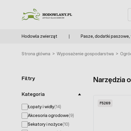
Przejdź do treści
S
Hodowla zwierząt
Pasze, dodatki paszowe,
Strona główna
>
Wyposażenie gospodarstwa
>
Ogró
Filtry
Narzędzia 
Skip to product list
Kategoria
F5269
Łopaty i widły
(14)
products available
Akcesoria ogrodowe
(9)
products available
Sekatory i nożyce
(10)
products available