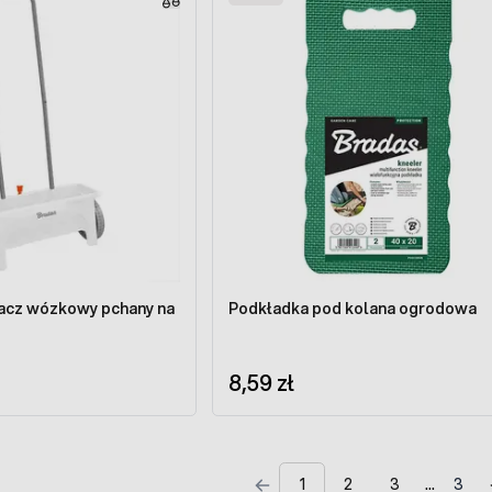
acz wózkowy pchany na
Podkładka pod kolana ogrodowa
8,59 zł
1
2
3
3