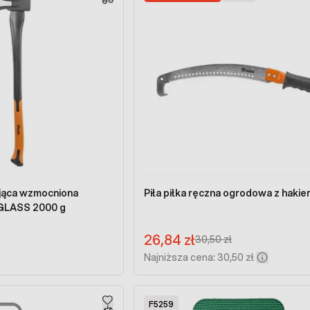
ująca wzmocniona
Piła piłka ręczna ogrodowa z hakie
GLASS 2000 g
Cena promocyjna:
26,84 zł
Regular Price:
30,50 zł
Najniższa cena: 30,50 zł
F5259