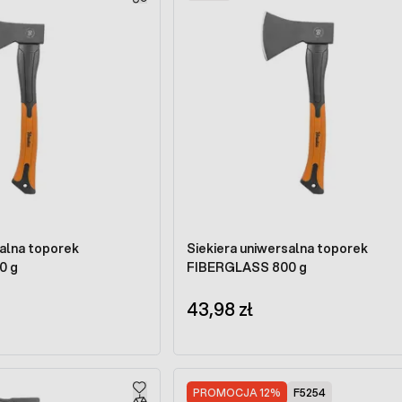
salna toporek
Siekiera uniwersalna toporek
0 g
FIBERGLASS 800 g
43,98 zł
PROMOCJA 12%
F5254