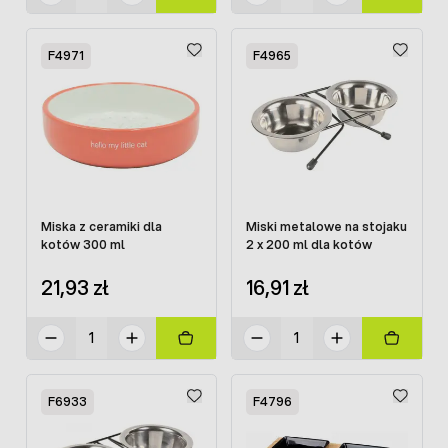
F4971
F4965
Miska z ceramiki dla
Miski metalowe na stojaku
kotów 300 ml
2 x 200 ml dla kotów
21,93 zł
16,91 zł
F6933
F4796