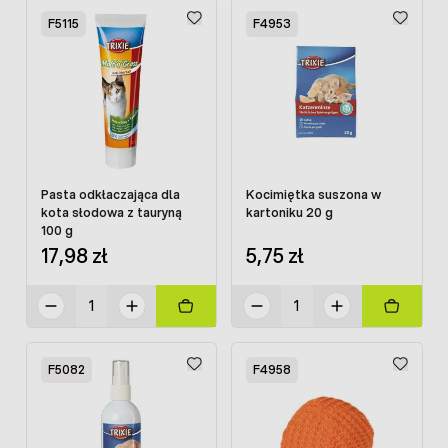
F5115
F4953
Pasta odkłaczająca dla
Kocimiętka suszona w
kota słodowa z tauryną
kartoniku 20 g
100 g
17,98 zł
5,75 zł
F5082
F4958