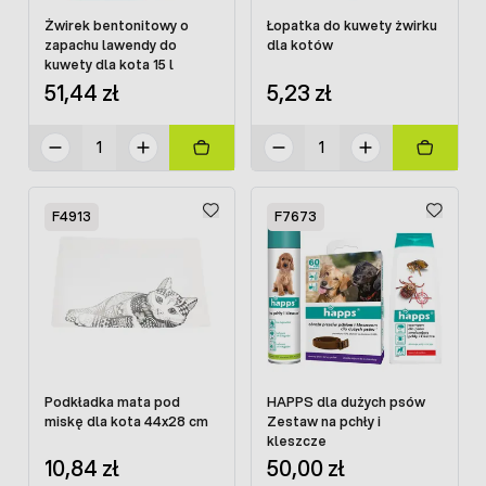
Żwirek bentonitowy o
Łopatka do kuwety żwirku
zapachu lawendy do
dla kotów
kuwety dla kota 15 l
51,44 zł
5,23 zł
F4913
F7673
Podkładka mata pod
HAPPS dla dużych psów
miskę dla kota 44x28 cm
Zestaw na pchły i
kleszcze
10,84 zł
50,00 zł