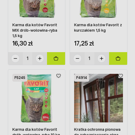
Karma dla kotów Favorit
Karma dla kotów Favorit z
MIX drób-wołowina-ryba
kurczakiem 1,5 kg
1,5 kg
16,30 zł
17,25 zł
F5245
F4914
Karma dla kotów Favorit
Kratka ochronna pionowa
drób-wołowina-ryba 10 kg
do zabezpieczenie okna