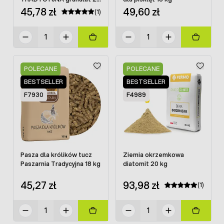
kg
45,78 zł
49,60 zł
(1)
POLECANE
POLECANE
BESTSELLER
BESTSELLER
F7930
F4989
Pasza dla królików tucz
Ziemia okrzemkowa
Paszarnia Tradycyjna 18 kg
diatomit 20 kg
45,27 zł
93,98 zł
(1)