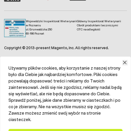
Wojewódzki Inspektorat Weterynarii
Główny Inspektorat Weterynarii
w Poznaniu
Obrót produktami leczniczymi
ul. Grunwaldzka 250
OTC na odległość
60-166 Poznań
Copyright © 2013-present Magento, Inc. All rights reserved.
Używamy plików cookies, aby korzystanie z naszej strony
było dla Ciebie jak najbardziej komfortowe. Pliki cookies
pozwalają dopasować treści i reklamy do Twoich
zainteresowań. Jeśli się nie zgodzisz, reklamy nadal będą
się wyświetlać, ale nie będą dopasowane do Ciebie.
Sprawdź poniżej, jakie dane zbieramy w ciasteczkach i po
co je zbieramy. Nie na wszystkie musisz się zgodzić.
Zawsze możesz zmienić swój wybór na stronie
ciasteczek.