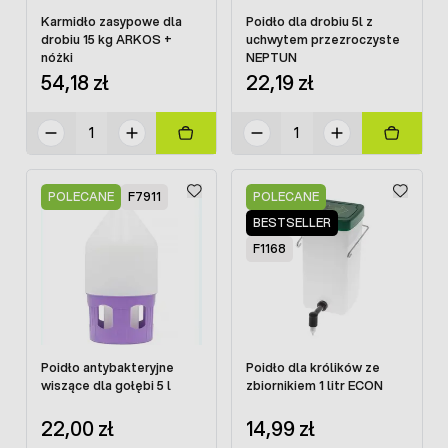
Karmidło zasypowe dla
Poidło dla drobiu 5l z
drobiu 15 kg ARKOS +
uchwytem przezroczyste
nóżki
NEPTUN
54,18 zł
22,19 zł
POLECANE
F7911
POLECANE
BESTSELLER
F1168
Poidło antybakteryjne
Poidło dla królików ze
wiszące dla gołębi 5 l
zbiornikiem 1 litr ECON
22,00 zł
14,99 zł