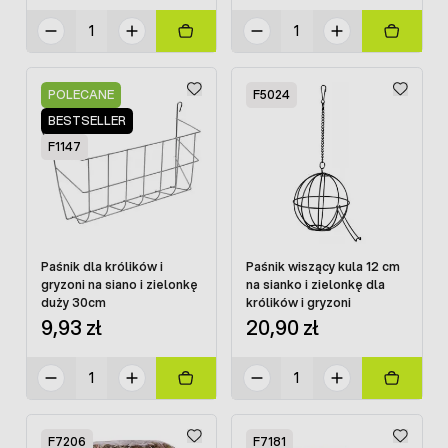
POLECANE
F5024
BESTSELLER
F1147
Paśnik dla królików i
Paśnik wiszący kula 12 cm
gryzoni na siano i zielonkę
na sianko i zielonkę dla
duży 30cm
królików i gryzoni
9,93 zł
20,90 zł
F7206
F7181