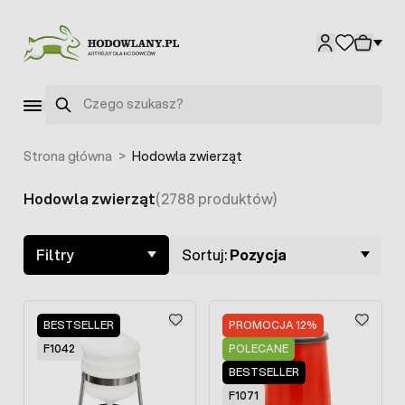
Przejdź do treści
Szukaj
Strona główna
>
Hodowla zwierząt
Hodowla zwierząt
(2788 produktów)
Skip to product list
Filtry
Sortuj:
Pozycja
BESTSELLER
PROMOCJA 12%
F1042
POLECANE
BESTSELLER
F1071