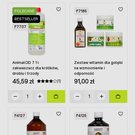
POLECANE
F7185
BESTSELLER
F7737
AnimalCID 7 1 l
Zestaw witamin dla gołębi
zakwaszacz dla królików,
na wzmocnienie i
drobiu i trzody
odporność
45,59 zł
91,00 zł
(1)
F4127
F4125