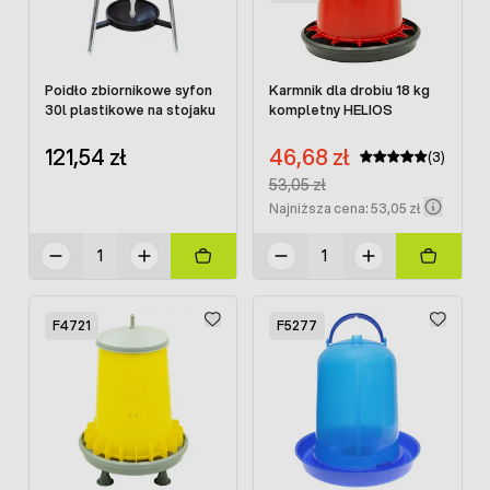
Poidło zbiornikowe syfon
Karmnik dla drobiu 18 kg
30l plastikowe na stojaku
kompletny HELIOS
Cena promocyjna:
121,54 zł
46,68 zł
(3)
Regular Price:
53,05 zł
Najniższa cena: 53,05 zł
F4721
F5277