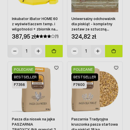
Inkubator iBator HOME 60
Uniwersalny odchowalnik
z wyświetlaczem temp. i
dla piskląt - kompletny
wilgotności + zbiornik na
zestaw ze sztuczną
wodę + taca
kwoką
387,95 zł
324,82 zł
(1)
POLECANE
POLECANE
BESTSELLER
BESTSELLER
F7356
F7600
Pasza dla niosek na jajka
Paszarnia Tradycyjna
PASZARNIA
kruszonka pasza startowa
TRADYCYJNA granulat 20
dla piskląt 18 kg