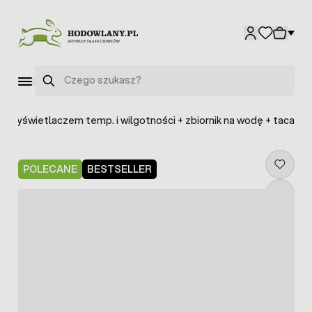
Przejdź do treści
Szukaj
z wyświetlaczem temp. i wilgotności + zbiornik na wodę + taca
POLECANE
BESTSELLER