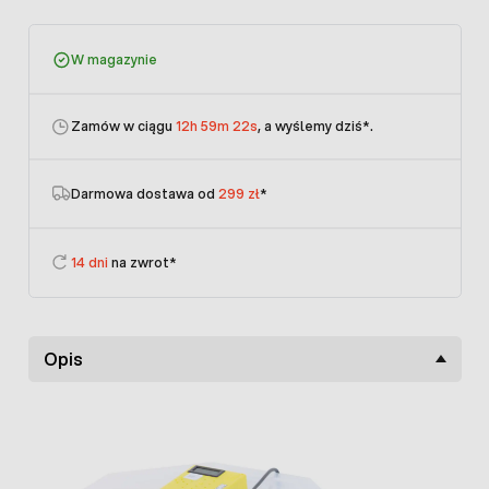
W magazynie
Zamów w ciągu
12h 59m 22s
, a wyślemy dziś
*.
Darmowa dostawa od
299 zł
*
14 dni
na zwrot*
Opis