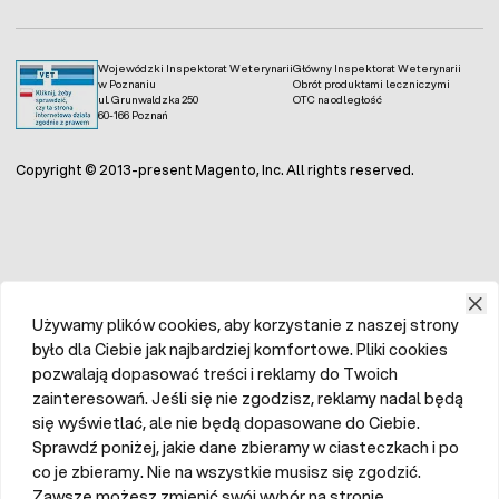
Wojewódzki Inspektorat Weterynarii
Główny Inspektorat Weterynarii
w Poznaniu
Obrót produktami leczniczymi
ul. Grunwaldzka 250
OTC na odległość
60-166 Poznań
Copyright © 2013-present Magento, Inc. All rights reserved.
Używamy plików cookies, aby korzystanie z naszej strony
było dla Ciebie jak najbardziej komfortowe. Pliki cookies
pozwalają dopasować treści i reklamy do Twoich
zainteresowań. Jeśli się nie zgodzisz, reklamy nadal będą
się wyświetlać, ale nie będą dopasowane do Ciebie.
Sprawdź poniżej, jakie dane zbieramy w ciasteczkach i po
co je zbieramy. Nie na wszystkie musisz się zgodzić.
Zawsze możesz zmienić swój wybór na stronie