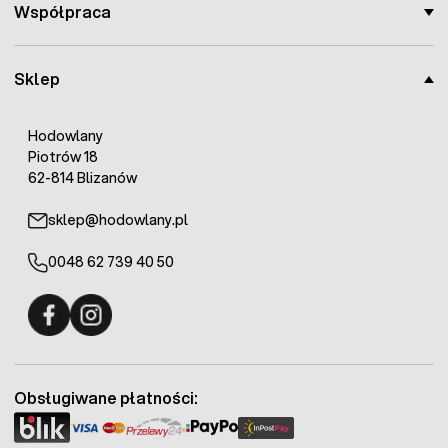
Współpraca
Sklep
Hodowlany
Piotrów 18
62-814 Blizanów
sklep@hodowlany.pl
0048 62 739 40 50
Fermo - facebook
Fermo - Instagram
Obsługiwane płatności: