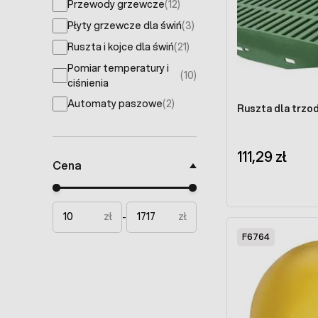
Przewody grzewcze
(12)
products available
Płyty grzewcze dla świń
(3)
products available
Ruszta i kojce dla świń
(21)
products available
Pomiar temperatury i
(10)
products available
ciśnienia
Automaty paszowe
(2)
Ruszta dla trzo
products available
111,29 zł
Cena
Minimal price
Maximum price
zł
zł
-
F6764