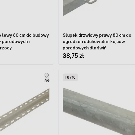
y lewy 80 cm do budowy
Słupek drzwiowy prawy 80 cm do
 porodowych i
ogrodzeń odchowalni i kojców
trzody
porodowych dla świń
38,75 zł
F6710