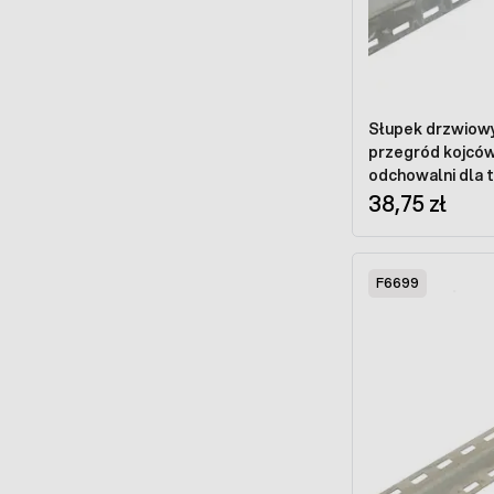
Słupek drzwiow
przegród kojców
odchowalni dla 
38,75 zł
F6699