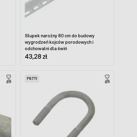
Słupek narożny 80 cm do budowy
wygrodzeń kojców porodowych i
odchowalni dla świń
43,28 zł
F6711