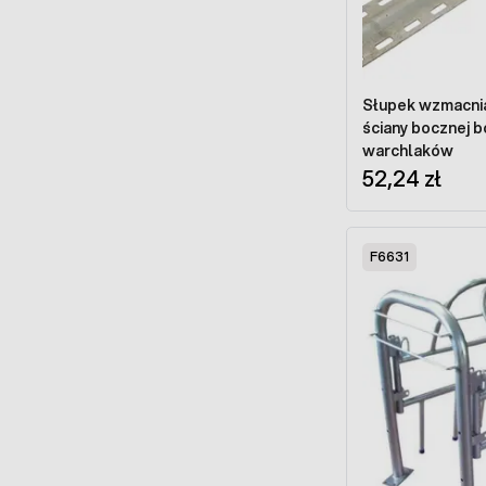
Słupek wzmacnia
ściany bocznej bo
warchlaków
52,24 zł
F6631