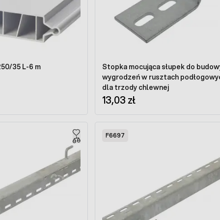
250/35 L-6 m
Stopka mocująca słupek do budow
wygrodzeń w rusztach podłogowy
dla trzody chlewnej
13,03 zł
F6697