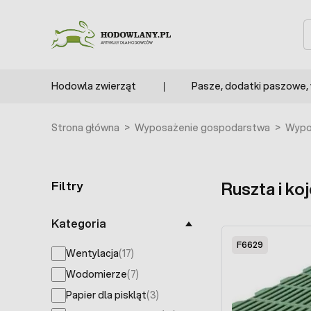
Przejdź do treści
S
Hodowla zwierząt
Pasze, dodatki paszowe,
Strona główna
>
Wyposażenie gospodarstwa
>
Wypo
Filtry
Ruszta i ko
Skip to product list
Kategoria
F6629
Wentylacja
(17)
products available
Wodomierze
(7)
products available
Papier dla piskląt
(3)
products available