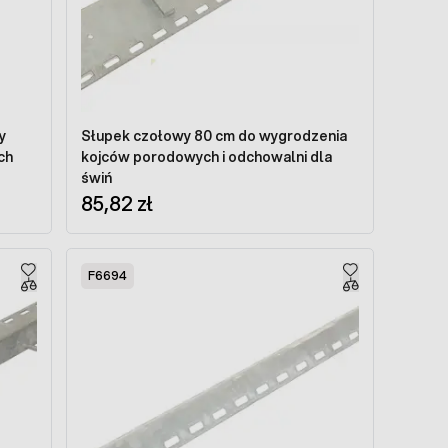
y
Słupek czołowy 80 cm do wygrodzenia
ch
kojców porodowych i odchowalni dla
świń
85,82 zł
F6694