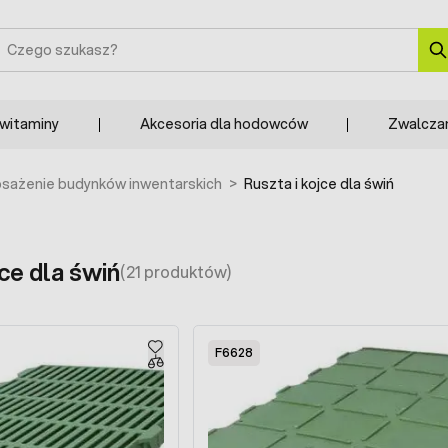
zukaj
 witaminy
Akcesoria dla hodowców
Zwalcza
sażenie budynków inwentarskich
>
Ruszta i kojce dla świń
jce dla świń
(21 produktów)
F6628