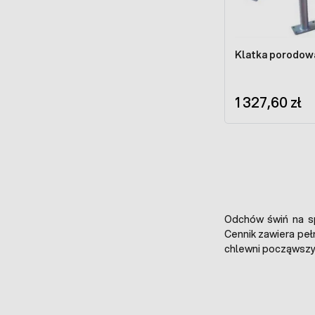
Klatka porodowa
1 327,60 zł
Odchów świń na sp
Cennik zawiera pe
chlewni począwszy 