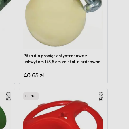
Piłka dla prosiąt antystresowa z
uchwytem fi 5,5 cm ze stali nierdzewnej
40,65 zł
F6766