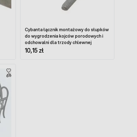
Cybanta łącznik montażowy do słupków
do wygrodzenia kojców porodowych i
odchowalni dla trzody chlewnej
10,15 zł