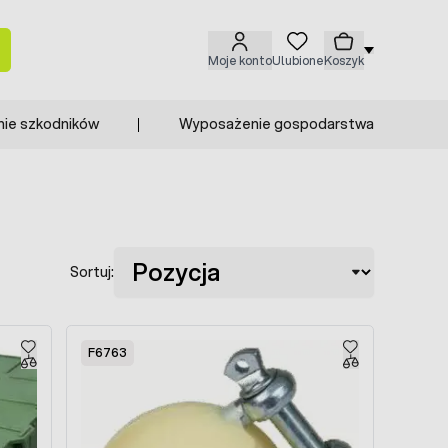
Moje konto
Ulubione
Koszyk
nie szkodników
Wyposażenie gospodarstwa
Sortuj:
F6763