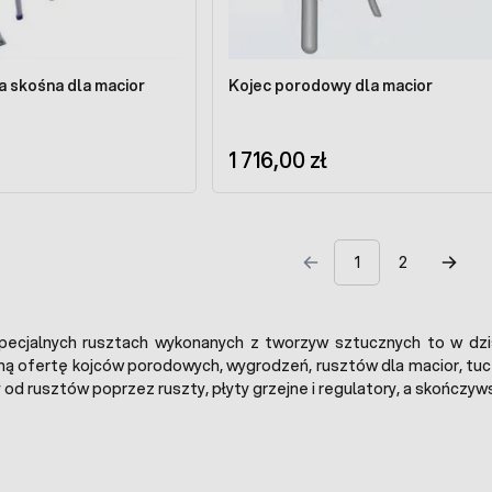
 skośna dla macior
Kojec porodowy dla macior
1 716,00 zł
1
2
ecjalnych rusztach wykonanych z tworzyw sztucznych to w dzis
łną ofertę kojców porodowych, wygrodzeń, rusztów dla macior, t
od rusztów poprzez ruszty, płyty grzejne i regulatory, a skończy