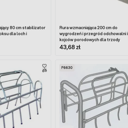
jący 80 cm stabilizator
Rura wzmacniająca 200 cm do
ksu dla loch i
wygrodzeń i przegród odchowalni i
kojców porodowych dla trzody
43,68 zł
F6630