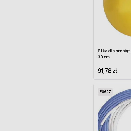
Piłka dla prosią
30 cm
91,78 zł
F6627