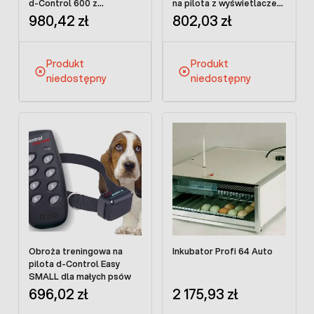
d-Control 600 z
na pilota z wyświetlaczem
wyświetlaczem
LCD
980,42 zł
802,03 zł
Produkt
Produkt
niedostępny
niedostępny
Obroża treningowa na
Inkubator Profi 64 Auto
pilota d-Control Easy
SMALL dla małych psów
696,02 zł
2 175,93 zł