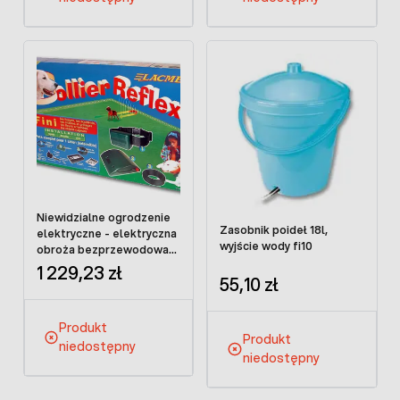
Niewidzialne ogrodzenie
Zasobnik poideł 18l,
elektryczne - elektryczna
wyjście wody fi10
obroża bezprzewodowa
dla psa
1 229,23 zł
55,10 zł
Produkt
Produkt
niedostępny
niedostępny