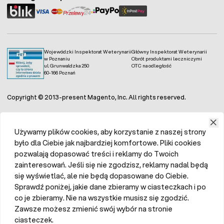
Wojewódzki Inspektorat Weterynarii
Główny Inspektorat Weterynarii
w Poznaniu
Obrót produktami leczniczymi
ul. Grunwaldzka 250
OTC na odległość
60-166 Poznań
Copyright © 2013-present Magento, Inc. All rights reserved.
Używamy plików cookies, aby korzystanie z naszej strony
było dla Ciebie jak najbardziej komfortowe. Pliki cookies
pozwalają dopasować treści i reklamy do Twoich
zainteresowań. Jeśli się nie zgodzisz, reklamy nadal będą
się wyświetlać, ale nie będą dopasowane do Ciebie.
Sprawdź poniżej, jakie dane zbieramy w ciasteczkach i po
co je zbieramy. Nie na wszystkie musisz się zgodzić.
Zawsze możesz zmienić swój wybór na stronie
ciasteczek.