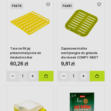
F4678
F4481
Taca na 56 jaj
Zapasowa kratka
półautomatyczna do
wentylacyjna do gniazda
inkubatora Ikar
dla niosek COMFY-NEST
60,26 zł
9,81 zł