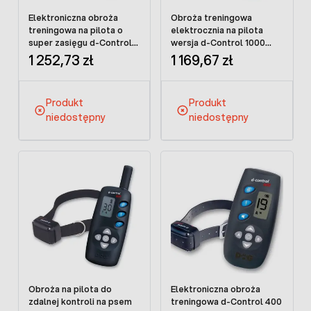
Elektroniczna obroża
Obroża treningowa
treningowa na pilota o
elektrocznia na pilota
super zasięgu d-Control
wersja d-Control 1000
1600 LCD
LCD
1 252,73 zł
1 169,67 zł
Produkt
Produkt
niedostępny
niedostępny
Obroża na pilota do
Elektroniczna obroża
zdalnej kontroli na psem
treningowa d-Control 400