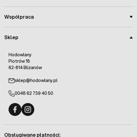
Współpraca
Sklep
Hodowlany
Piotrów 18
62-814 Blizanów
sklep@hodowlany.pl
0048 62 739 40 50
Fermo - facebook
Fermo - Instagram
Obsługiwane płatności: