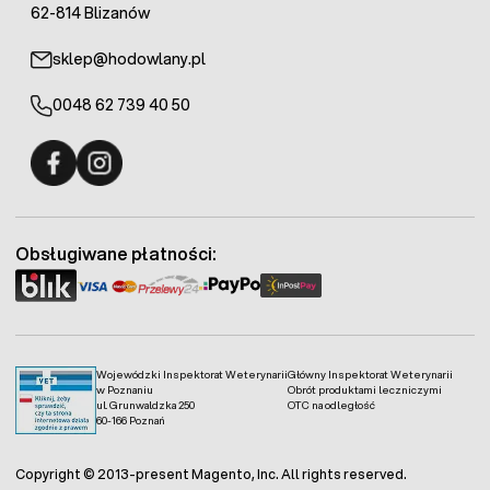
62-814 Blizanów
sklep@hodowlany.pl
0048 62 739 40 50
Fermo - facebook
Fermo - Instagram
Obsługiwane płatności:
Wojewódzki Inspektorat Weterynarii
Główny Inspektorat Weterynarii
w Poznaniu
Obrót produktami leczniczymi
ul. Grunwaldzka 250
OTC na odległość
60-166 Poznań
Copyright © 2013-present Magento, Inc. All rights reserved.