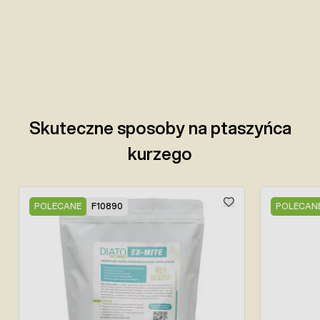
Skuteczne sposoby na ptaszyńca
kurzego
Press to skip carousel
POLECANE
F10890
POLECAN