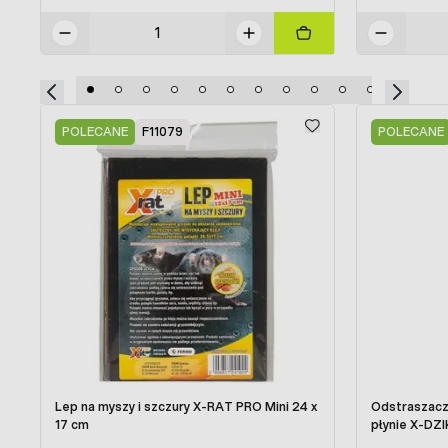
Press to skip carousel
POLECANE
F11079
POLECANE
Lep na myszy i szczury X-RAT PRO Mini 24 x
Odstraszacz n
17 cm
płynie X-DZI