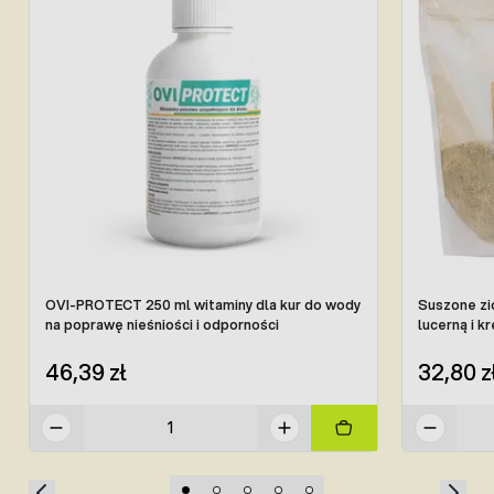
OVI-PROTECT 250 ml witaminy dla kur do wody
Suszone zio
na poprawę nieśniości i odporności
lucerną i k
46,39 zł
32,80 z