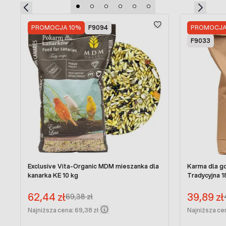
Press to skip carousel
PROMOCJA 10%
F9094
PROMOCJA
F9033
Exclusive Vita-Organic MDM mieszanka dla
Karma dla go
kanarka KE 10 kg
Tradycyjna 1
Cena promocyjna:
Cena promoc
62,44 zł
39,89 zł
Regular Price:
69,38 zł
Najniższa cena: 69,38 zł
Najniższa ce