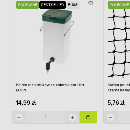
POLECANE
BESTSELLER
F1168
POLECANE
Poidło dla królików ze zbiornikiem 1 litr
Siatka polie
ECON
czarna na wy
14,99 zł
5,76 zł