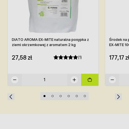
DIATO AROMA EX-MITE naturalna posypka z
Środek na 
ziemi okrzemkowej z aromatem 2 kg
EX-MITE 10
27,58 zł
177,17 z
(1)