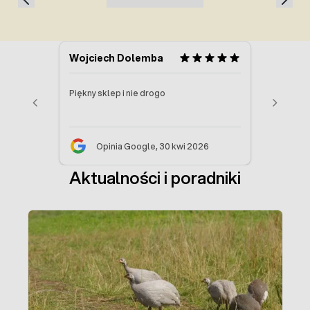
Wojciech Dolemba
Julian na
trowie
Piękny sklep i nie drogo
Polecam
Opinia Google, 30 kwi 2026
Opin
Aktualności i poradniki