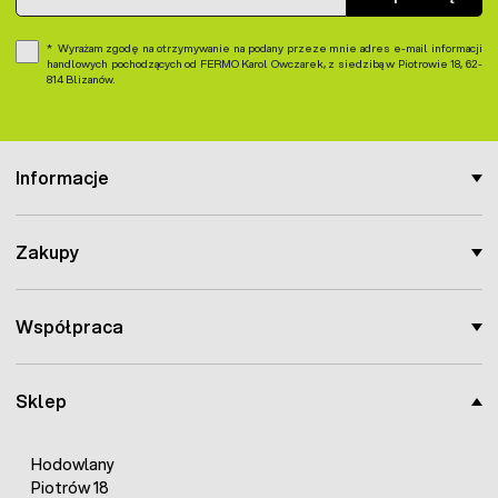
Wyrażam zgodę na otrzymywanie na podany przeze mnie adres e-mail informacji
handlowych pochodzących od FERMO Karol Owczarek, z siedzibą w Piotrowie 18, 62-
814 Blizanów.
Informacje
Zakupy
Współpraca
Sklep
Hodowlany
Piotrów 18