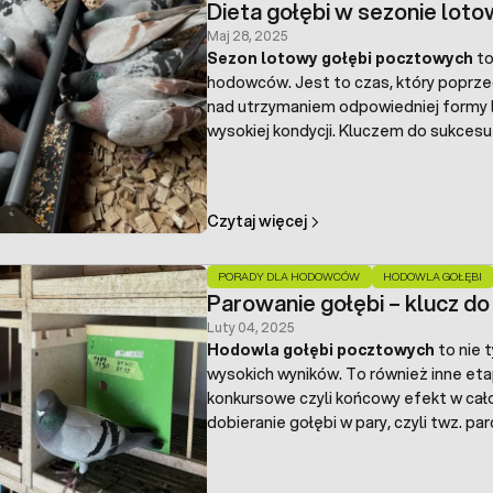
Dieta gołębi w sezonie lot
Maj 28, 2025
Sezon lotowy gołębi pocztowych
to
hodowców. Jest to czas, który poprze
nad utrzymaniem odpowiedniej formy l
wysokiej kondycji. Kluczem do sukcesu
treningu jest oczywiście odpowiednia 
wytrzymałość oraz szybką regenerację 
Czytaj więcej
PORADY DLA HODOWCÓW
HODOWLA GOŁĘBI
Parowanie gołębi – klucz d
Luty 04, 2025
Hodowla gołębi pocztowych
to nie 
wysokich wyników. To również inne eta
konkursowe czyli końcowy efekt w cał
dobieranie gołębi w pary, czyli twz. pa
każdej hodowli, jest to
przygotowanie
cierpliwości ze strony hodowcy, a tak