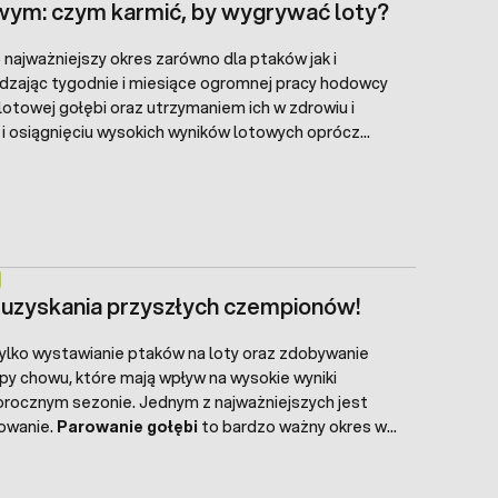
owym: czym karmić, by wygrywać loty?
 najważniejszy okres zarówno dla ptaków jak i
dzając tygodnie i miesiące ogromnej pracy hodowcy
otowej gołębi oraz utrzymaniem ich w zdrowiu i
 i osiągnięciu wysokich wyników lotowych oprócz
dieta, która zapewnia przede wszystkim energię,
po lotach i przygotowanie na kolejne.
o uzyskania przyszłych czempionów!
tylko wystawianie ptaków na loty oraz zdobywanie
py chowu, które mają wpływ na wysokie wyniki
orocznym sezonie. Jednym z najważniejszych jest
rowanie.
Parowanie gołębi
to bardzo ważny okres w
 gołębi do lęgów
. Wymaga on wiele spokoju i
że ogromnej wiedzy i umiejętności. Odpowiednie