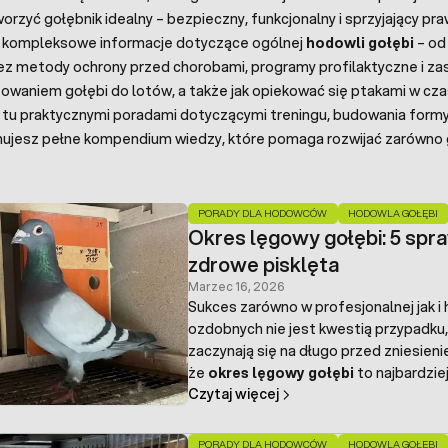
worzyć gołębnik idealny – bezpieczny, funkcjonalny i sprzyjający p
ż kompleksowe informacje dotyczące ogólnej
hodowli gołębi
– od
ez metody ochrony przed chorobami, programy profilaktyczne i z
owaniem gołębi do lotów, a także jak opiekować się ptakami w cz
 tu praktycznymi poradami dotyczącymi treningu, budowania form
ujesz pełne kompendium wiedzy, które pomaga rozwijać zarówno go
PORADY DLA HODOWCÓW
HODOWLA GOŁĘBI
Okres lęgowy gołębi: 5 sp
zdrowe pisklęta
Marzec 16, 2026
Sukces zarówno w profesjonalnej jak 
ozdobnych nie jest kwestią przypadku
zaczynają się na długo przed zniesie
że
okres lęgowy gołębi
to najbardzie
Czytaj więcej
PORADY DLA HODOWCÓW
HODOWLA GOŁĘBI