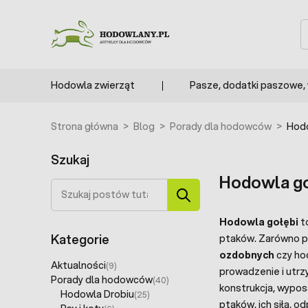
Przejdź do treści
S
Hodowla zwierząt
Pasze, dodatki paszowe,
Strona główna
>
Blog
>
Porady dla hodowców
>
Hodo
Szukaj
Hodowla go
Szukaj
Hodowla gołębi
to
Kategorie
ptaków. Zarówno po
ozdobnych
czy ho
Aktualności
(9)
prowadzenie i utr
Porady dla hodowców
(40)
konstrukcja, wypos
Hodowla Drobiu
(25)
ptaków, ich siła, 