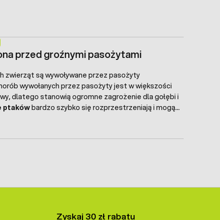
owymi, silnymi młodymi, które w przyszłości osiągną
ona przed groźnymi pasożytami
ch zwierząt są wywoływane przez pasożyty
horób wywołanych przez pasożyty jest w większości
wy, dlatego stanowią ogromne zagrożenie dla gołębi i
e ptaków
bardzo szybko się rozprzestrzeniają i mogą
nia w gołębniku.
Zyskaj 30 zł rabatu