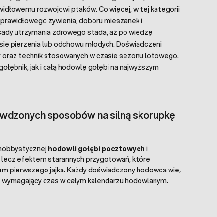
rawidłowemu rozwojowi ptaków. Co więcej, w tej kategorii
 prawidłowego żywienia, doboru mieszanek i
asady utrzymania zdrowego stada, aż po wiedzę
asie pierzenia lub odchowu młodych. Doświadczeni
y oraz technik stosowanych w czasie sezonu lotowego.
łębnik, jak i całą hodowlę gołębi na najwyższym
rawdzonych sposobów na silną skorupkę
i hobbystycznej
hodowli gołębi pocztowych
i
, lecz efektem starannych przygotowań, które
niem pierwszego jajka. Każdy doświadczony hodowca wie,
j wymagający czas w całym kalendarzu hodowlanym.