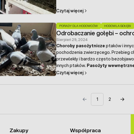
połączenie ptaków w pary skutkuje zdr
wysokie wyniki lotowe.
Czytaj więcej
PORADY DLA HODOWCÓW
HODOWLA GOŁĘBI
Odrobaczanie gołębi – ochr
Sierpień 29, 2024
Choroby pasożytnicze
ptaków i inny
pochodzenia zwierzęcego. Przebieg c
przewlekły i bardzo często bezobjawo
innych ptaków.
Pasożyty wewnętrzn
doprowadzić do ogromnego spustosze
Czytaj więcej
1
2
Zakupy
Współpraca