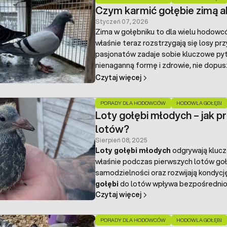
Czym karmić gołębie zimą 
Styczeń 07, 2026
Zima w gołębniku to dla wielu hodowc
właśnie teraz rozstrzygają się losy p
pasjonatów zadaje sobie kluczowe pyt
nienaganną formę i zdrowie, nie dopu
zatłuszczenia?
Czytaj więcej
PORADY DLA HODOWCÓW
HODOWLA GOŁĘBI
Loty gołębi młodych – jak 
lotów?
Sierpień 08, 2025
Loty gołębi młodych
odgrywają klucz
właśnie podczas pierwszych lotów gołę
samodzielności oraz rozwijają kondyc
gołębi
do lotów wpływa bezpośrednio na
Czytaj więcej
Trening gołębi młodych
wymaga cierp
podstawowych zasad, dzięki którym mł
PORADY DLA HODOWCÓW
HODOWLA GOŁĘBI