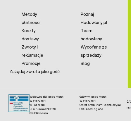
Metody
Poznaj
płatności
Hodowlany.pl
Koszty
Team
dostawy
hodowlany
Zwroty i
Wycofane ze
reklamacje
sprzedaży
Promocje
Blog
Zażądaj zwrotu jako gość
Wojewódzki Inspektorat
Główny Inspektorat
Weterynarii
Weterynarii
Co
w Poznaniu
Obrót produktami leczniczymi
re
ul. Grunwaldzka 250
OTC na odległość
60-166 Poznań