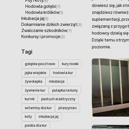
Psy i koty
(6)
dowiesz się, jak st
Hodowla gołębi
(7)
Hodowla królików
znajdziesz równie
(1)
Inkubacja jaj
(5)
suplementacji, prz
Dokarmianie dzikich zwierząt
(3)
związaną z przygot
Zwalczanie szkodników
(7)
hodowcy dzielą się
Konkursy i promocje
(2)
Dzięki temu otrzym
poziomie.
Tagi
gołębie pocztowe
kury nioski
jajka wiejskie
hodowla kur
żywołapka
inkubacja
żywienie kur
pułapka na kuny
kurnik
pastuch elektryczny
witaminy dla kur
ptaszyniec
koty
inkubacja jaj
poidła dla kur