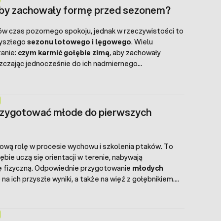
aby zachowały formę przed sezonem?
ów czas pozornego spokoju, jednak w rzeczywistości to
rzyszłego
sezonu lotowego i lęgowego
. Wielu
anie:
czym karmić gołębie zimą
, aby zachowały
szczając jednocześnie do ich nadmiernego
przygotować młode do pierwszych
ową rolę w procesie wychowu i szkolenia ptaków. To
bie uczą się orientacji w terenie, nabywają
ję fizyczną. Odpowiednie przygotowanie
młodych
 ich przyszłe wyniki, a także na więź z gołębnikiem.
liwości, systematyczności oraz znajomości kilku
ode ptaki będą miały lepszy start w dalszym rozwoju.