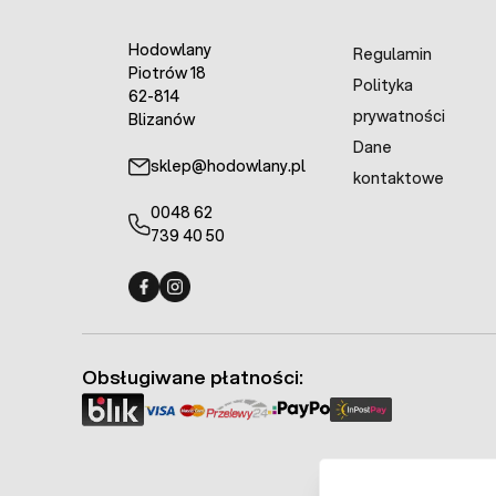
Hodowlany
Regulamin
Piotrów 18
Polityka
62-814
prywatności
Blizanów
Dane
sklep@hodowlany.pl
kontaktowe
0048 62
739 40 50
Fermo - facebook
Fermo - Instagram
Obsługiwane płatności: