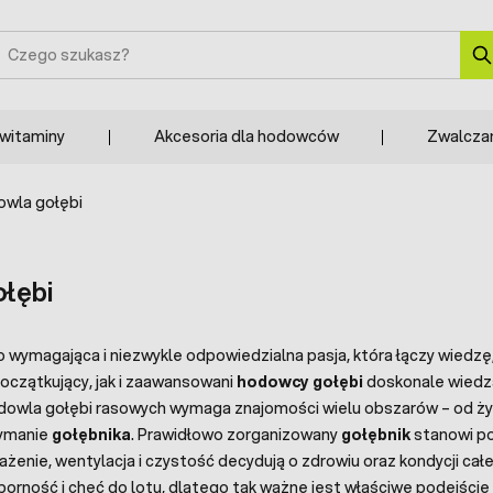
zukaj
 witaminy
Akcesoria dla hodowców
Zwalcza
wla gołębi
łębi
 wymagająca i niezwykle odpowiedzialna pasja, która łączy wiedz
czątkujący, jak i zaawansowani
hodowcy gołębi
doskonale wiedz
dowla gołębi rasowych wymaga znajomości wielu obszarów – od żyw
zymanie
gołębnika
. Prawidłowo zorganizowany
gołębnik
stanowi po
ażenie, wentylacja i czystość decydują o zdrowiu oraz kondycji cał
odporność i chęć do lotu, dlatego tak ważne jest właściwe podejś