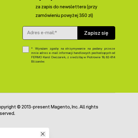
za zapis do newslettera (przy
zamówieniu powyżej 350 zł)
Adres e-mail
Zapisz się
Wyrażam zgodę na otrzymywanie na podany przeze
mnie adres e-mail informacji handlowych pochodzących od
FERMO Karol Owczarek, z siedzibą w Piotrowie 18, 62-814
Blizanów.
pyright © 2013-present Magento, Inc. All rights
served.