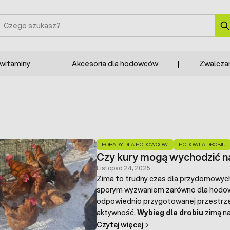
zukaj
 witaminy
Akcesoria dla hodowców
Zwalcza
PORADY DLA HODOWCÓW
HODOWLA DROBIU
Czy kury mogą wychodzić na
Listopad 24, 2025
Zima to trudny czas dla przydomowy
sporym wyzwaniem zarówno dla hodow
odpowiednio przygotowanej przestrzen
aktywność.
Wybieg dla drobiu
zimą na
mogą wpływać na samopoczucie stada o
Czytaj więcej