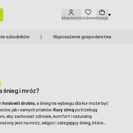
Moje konto
Ulubione
Koszyk
nie szkodników
Wyposażenie gospodarstwa
 śnieg i mróz?
ch
hodowli drobiu
, a śnieg na wybiegu dla kur może być
ców, jak i samych ptaków.
Kury zimą
potrzebują
i, aby zachować zdrowie, komfort i naturalną
rażony jest na mróz, wilgoć i zalegający śnieg, które
raz warunki utrzymania. Dlatego tak ważne jest, aby