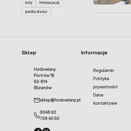
koty
inkubacja jaj
poidła dla kur
Sklep
Informacje
Hodowlany
Regulamin
Piotrów 18
Polityka
62-814
prywatności
Blizanów
Dane
sklep@hodowlany.pl
kontaktowe
0048 62
739 40 50