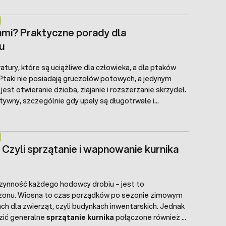
ę śnieg w wolierze, oraz jak zapewnić ptakom
nnego funkcjonowania.
ami? Praktyczne porady dla
u
tury, które są uciążliwe dla człowieka, a dla ptaków
taki nie posiadają gruczołów potowych, a jedynym
t otwieranie dzioba, ziajanie i rozszerzanie skrzydeł.
ywny, szczególnie gdy upały są długotrwałe i
etrza. Organizm kur bardzo szybko się przegrzewa, co
, osłabienia, a nawet śmierci.
Upały w kurniku
potrafią
em temperatura jest znacznie wyższa niż na zewnątrz,
 ptakom żadnego schronienia przed palącym słońcem.
 Czyli sprzątanie i wapnowanie kurnika
ynność każdego hodowcy drobiu – jest to
zonu. Wiosna to czas porządków po sezonie zimowym
dla zwierząt, czyli budynkach inwentarskich. Jednak
dzić generalne
sprzątanie kurnika
połączone również z