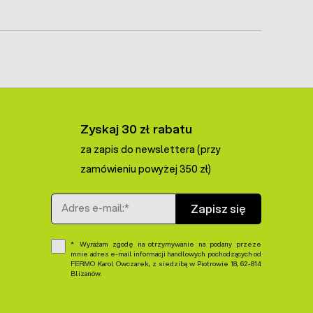
m. Po co sprzątać
kurnik przydomowy
?
Zyskaj 30 zł rabatu
za zapis do newslettera (przy
zamówieniu powyżej 350 zł)
Adres e-mail
Zapisz się
Wyrażam zgodę na otrzymywanie na podany przeze
mnie adres e-mail informacji handlowych pochodzących od
FERMO Karol Owczarek, z siedzibą w Piotrowie 18, 62-814
Blizanów.