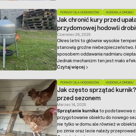
wiedzieć, jak reagować, gdy pojawia si
bezpieczne i suche miejsce do codzie
PORADY DLA HODOWCÓW
HODOWLA DROBIU
Jak chronić kury przed upał
przydomowej hodowli drobi
Czerwiec 26, 2025
Okres letni to głównie wysokie tempera
stanowią groźne niebezpieczeństwo. P
sposobem oddawania nadmiaru ciepła jes
Jednak mechanizm ten jest mało efekt
Czytaj więcej
połączone z wysoką wilgotnością powi
prowadzi do
stresu cieplnego drobiu
być naprawdę ekstramalne – pod dach
PORADY DLA HODOWCÓW
HODOWLA DROBIU
a wybieg bez kawałka cienia nie daje
Jak często sprzątać kurnik?
przed sezonem
Marzec 14, 2025
Sprzątanie kurnika
to podstawowa cz
przygotowanie obiektu do nowego se
nie tylko w domu ale również w obiektach 
po zimie oraz lecie należy przeprowa