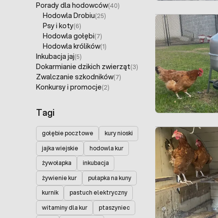
Porady dla hodowców
(40)
Hodowla Drobiu
(25)
Psy i koty
(6)
Hodowla gołębi
(7)
Hodowla królików
(1)
Inkubacja jaj
(5)
Dokarmianie dzikich zwierząt
(3)
Zwalczanie szkodników
(7)
Konkursy i promocje
(2)
Tagi
gołębie pocztowe
kury nioski
jajka wiejskie
hodowla kur
żywołapka
inkubacja
żywienie kur
pułapka na kuny
kurnik
pastuch elektryczny
witaminy dla kur
ptaszyniec