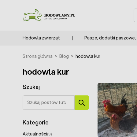
Przejdź do treści
S
Hodowla zwierząt
Pasze, dodatki paszowe,
Strona główna
>
Blog
>
hodowla kur
hodowla kur
Szukaj
Szukaj
Kategorie
Aktualności
(9)