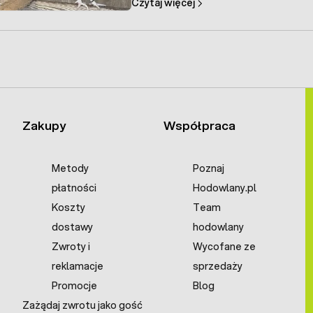
Czytaj więcej
dezynfekcją kurnika oraz wapnowanie
Zakupy
Współpraca
Metody
Poznaj
płatności
Hodowlany.pl
Koszty
Team
dostawy
hodowlany
Zwroty i
Wycofane ze
reklamacje
sprzedaży
Promocje
Blog
Zażądaj zwrotu jako gość