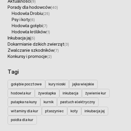
Aktualności
(9)
Porady dla hodowców
(40)
Hodowla Drobiu
(25)
Psy i koty
(6)
Hodowla gołębi
(7)
Hodowla królików
(1)
Inkubacja jaj
(5)
Dokarmianie dzikich zwierząt
(3)
Zwalczanie szkodników
(7)
Konkursy i promocje
(2)
Tagi
gołębie pocztowe
kury nioski
jajka wiejskie
hodowla kur
żywołapka
inkubacja
żywienie kur
pułapka na kuny
kurnik
pastuch elektryczny
witaminy dla kur
ptaszyniec
koty
inkubacja jaj
poidła dla kur