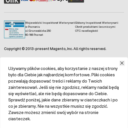
Wojewódzki Inspektorat Weterynarii
Główny Inspektorat Weterynarii
w Poznaniu
Obrót produktami leczniczymi
ul. Grunwaldzka 250
OTC na odległość
60-166 Poznań
Copyright © 2013-present Magento, Inc. All rights reserved.
Używamy plików cookies, aby korzystanie z naszej strony
było dla Ciebie jak najbardziej komfortowe. Pliki cookies
pozwalają dopasować treści i reklamy do Twoich
zainteresowań. Jeśli się nie zgodzisz, reklamy nadal będą
się wyświetlać, ale nie będą dopasowane do Ciebie.
Sprawdź poniżej, jakie dane zbieramy w ciasteczkach i po
co je zbieramy. Nie na wszystkie musisz się zgodzić.
Zawsze możesz zmienić swój wybór na stronie
ciasteczek.