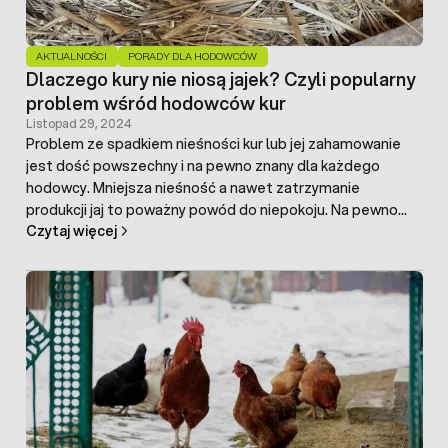
AKTUALNOŚCI
PORADY DLA HODOWCÓW
Dlaczego kury nie niosą jajek? Czyli popularny
problem wśród hodowców kur
Listopad 29, 2024
Problem ze spadkiem nieśności kur lub jej zahamowanie
jest dość powszechny i na pewno znany dla każdego
hodowcy. Mniejsza nieśność a nawet zatrzymanie
produkcji jaj to poważny powód do niepokoju. Na pewno
Czytaj więcej
każdy z hodowców spotkał się z problemem pustych
gniazd dla kur bez jajek.
Dlaczego kury się nie niosą
jajek?
Przyczyn może być wiele – od nieprawidłowej diety
ptaków, ich gatunku i wieku, warunków bytowych, pory roku,
po ilość godzin naturalnego nasłonecznienia. Jak widać
jest wiele czynników wpływających na nieśność kur oraz
jakość znoszonych jaj. Brak jaj może być również sygnałem
występowania choroby wśród hodowli. Przypatrzmy się
szczegółowiej przyczynom zmniejszenia produkcji jaj przez
kury.