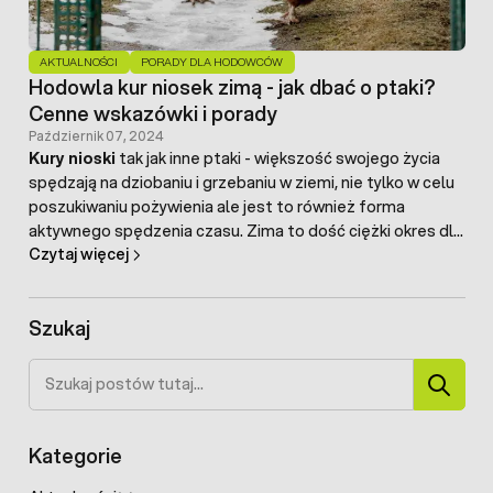
AKTUALNOŚCI
PORADY DLA HODOWCÓW
Hodowla kur niosek zimą - jak dbać o ptaki?
Cenne wskazówki i porady
Październik 07, 2024
Kury nioski
tak jak inne ptaki - większość swojego życia
spędzają na dziobaniu i grzebaniu w ziemi, nie tylko w celu
poszukiwaniu pożywienia ale jest to również forma
aktywnego spędzenia czasu. Zima to dość ciężki okres dla
Czytaj więcej
kur przebywających na wolnym wybiegu. Na zewnątrz brak
trawy i innej zielonki, ziemia z kolei jest zmarznięta. W
zasadzie są one skazane tylko na pomoc i opiekę swoich
Szukaj
właścicieli – czy prawidłowo zadbają o swoją hodowlę?
Nieodpowiednia opieka może skutkować spadkiem lub
Szukaj
zanikiem nieśności, a w skrajnym przypadek spadek
odporności oraz groźne choroby, które w konsekwencji
mogą doprowadzić do śmierci ptaków.
Kategorie