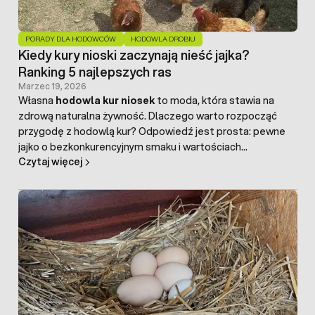
PORADY DLA HODOWCÓW
HODOWLA DROBIU
Kiedy kury nioski zaczynają nieść jajka?
Ranking 5 najlepszych ras
Marzec 19, 2026
Własna
hodowla kur niosek
to moda, która stawia na
zdrową naturalna żywność. Dlaczego warto rozpocząć
przygodę z hodowlą kur? Odpowiedź jest prosta: pewne
jajko o bezkonkurencyjnym smaku i wartościach
Czytaj więcej
odżywczych. Decydując się na
kury nioski
.