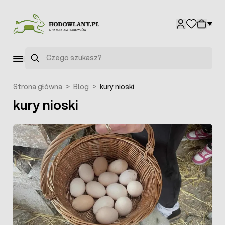
Przejdź do treści
Szukaj
Strona główna
>
Blog
>
kury nioski
kury nioski