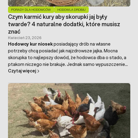
PORADY DLA HODOWCÓW
HODOWLA DROBIU
Czym karmić kury aby skorupki jaj były
twarde? 4 naturalne dodatki, które musisz
znać
Kwiecień 23, 2026
Hodowcy kur niosek
posiadający drób na własne
potrzeby chcą posiadać jak najzdrowsze jajka. Mocna
skorupka to najlepszy dowód, że hodowca dba o stado, a
ptakom niczego nie brakuje. Jednak samo wypuszczenie
Czytaj więcej
kur na wybieg często nie wystarcza. Nie zawsze na
wybiegu
kura
znajdzie wszystkie niezbędne składniki, aby
jajko było zdrowe, a skorupka twarda.