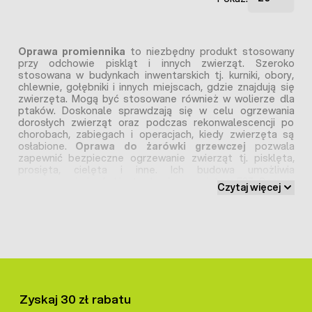
Oprawa promiennika
to niezbędny produkt stosowany
przy odchowie piskląt i innych zwierząt. Szeroko
stosowana w budynkach inwentarskich tj. kurniki, obory,
chlewnie, gołębniki i innych miejscach, gdzie znajdują się
zwierzęta. Mogą być stosowane również w wolierze dla
ptaków. Doskonale sprawdzają się w celu ogrzewania
dorosłych zwierząt oraz podczas rekonwalescencji po
chorobach, zabiegach i operacjach, kiedy zwierzęta są
osłabione.
Oprawa do żarówki grzewczej
pozwala
zapewnić bezpieczne ogrzewanie zwierząt tj. pisklęta,
prosięta, cielęta i inne. Ich budowa umożliwia
zamocowanie żarówki z tradycyjnym gwintem E27. Oprawa
Czytaj więcej
w komplecie z żarówką to zestaw nazywany popularnie
jako
sztuczna kwoka
. To wszystko dlatego, że zastępują
pisklętom i innym zwierzętom kwokę, czyli matkę w
okresie odchowu.
Specjalna konstrukcja oprawy do żarówki
grzewczej
Zyskaj 30 zł rabatu