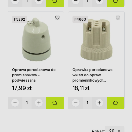
F3292
F4663
Oprawa porcelanowa do
Oprawka porcelanowa
promienników -
wkład do opraw
podwieszana
promiennikowych
metalowych
17,99 zł
18,11 zł
Pokaż: