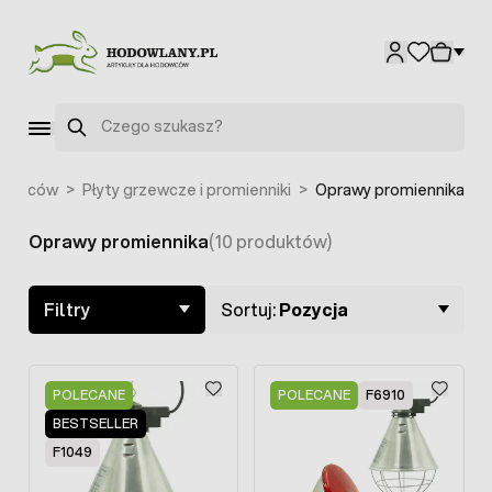
Przejdź do treści
F1441
Szukaj
odowców
>
Płyty grzewcze i promienniki
>
Oprawy promiennika
Oprawy promiennika
(10 produktów)
Skip to product list
Filtry
Sortuj:
Pozycja
POLECANE
POLECANE
F6910
BESTSELLER
F1049