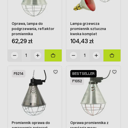
Oprawa, lampa do
Lampa grzewcza
podgrzewania, reflektor
promiennik sztuczna
promiennika
kwoka komplet
62,29 zł
104,43 zł
F5214
BESTSELLER
F1052
Promiennik oprawa do
Oprawa promiennika z
ogrzewania zwierząt
regulacją mocy