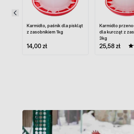
Karmidło, paśnik dla piskląt
Karmidło przeno
z zasobnikiem 1kg
dla kurcząt z za
3kg
14,00 zł
25,58 zł