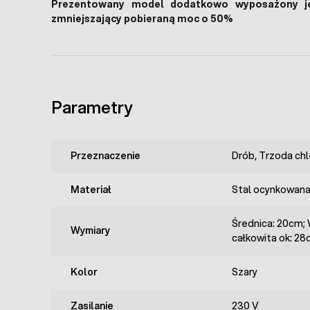
Prezentowany model dodatkowo wyposażony je
zmniejszający pobieraną moc o 50%
Parametry
Przeznaczenie
Drób, Trzoda chl
Materiał
Stal ocynkowan
Średnica: 20cm;
Wymiary
całkowita ok: 28
Kolor
Szary
Zasilanie
230 V