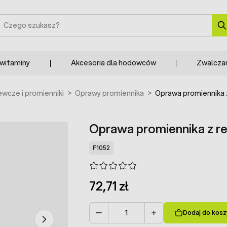
zukaj
 witaminy
Akcesoria dla hodowców
Zwalcza
ewcze i promienniki
>
Oprawy promiennika
>
Oprawa promiennika 
Oprawa promiennika z r
F1052
72,71 zł
Dodaj do kosz
Ilość