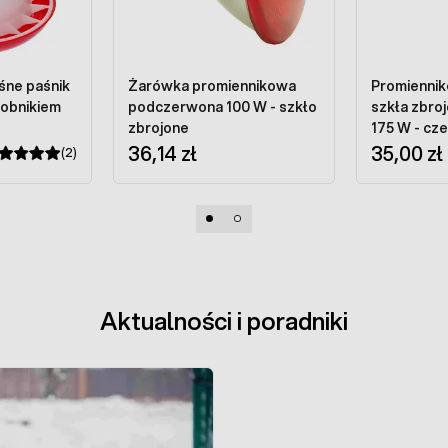
śne paśnik
Żarówka promiennikowa
Promienniko
sobnikiem
podczerwona 100 W - szkło
szkła zbro
zbrojone
175 W - cz
36,14 zł
35,00 zł
(2)
Aktualności i poradniki