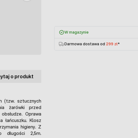
W magazynie
Darmowa dostawa od
299 zł
*
ytaj o produkt
 (tzw. sztucznych
nia żarówki przed
 obsłudze. Oprawa
a łańcuszku. Klosz
zymania higieny. Z
o długości 2,5m.