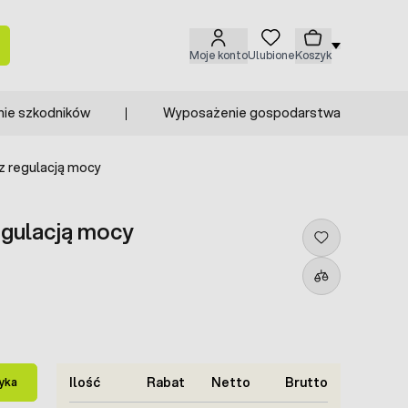
Moje konto
Ulubione
Koszyk
nie szkodników
Wyposażenie gospodarstwa
z regulacją mocy
egulacją mocy
Ilość
Rabat
Netto
Brutto
yka