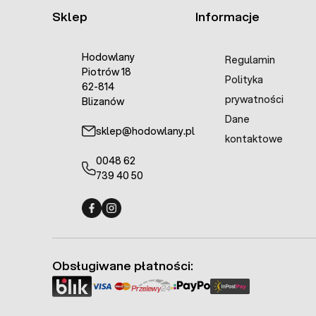
Sklep
Informacje
Hodowlany
Regulamin
Piotrów 18
Polityka
62-814
prywatności
Blizanów
Dane
sklep@hodowlany.pl
kontaktowe
0048 62
739 40 50
Fermo - facebook
Fermo - Instagram
Obsługiwane płatności: