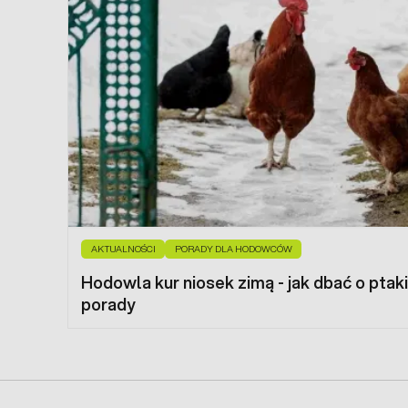
AKTUALNOŚCI
PORADY DLA HODOWCÓW
Hodowla kur niosek zimą - jak dbać o pta
porady