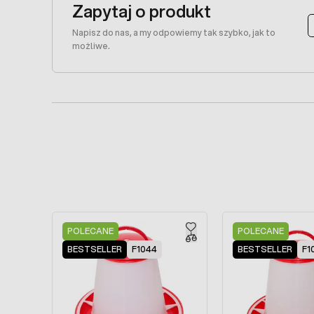
Zapytaj o produkt
Napisz do nas, a my odpowiemy tak szybko, jak to
możliwe.
Press to skip carousel
POLECANE
POLECANE
BESTSELLER
F1044
BESTSELLER
F1