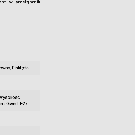
st w przełącznik
ewna, Pisklęta
a
 Wysokość
cm; Gwint: E27