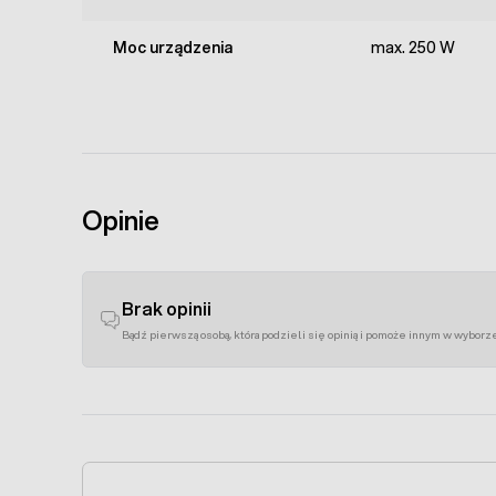
Moc urządzenia
max. 250 W
Opinie
Brak opinii
Bądź pierwszą osobą, która podzieli się opinią i pomoże innym w wyborz