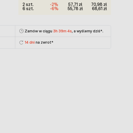
2 szt.
-2%
57,71 zł
70,98 zł
6 szt.
-6%
55,78 zł
68,61 zł
Zamów w ciągu
3h 39m 3s
, a wyślemy dziś
*.
14 dni
na zwrot*