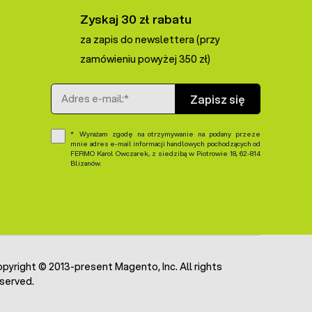
Zyskaj 30 zł rabatu
za zapis do newslettera (przy
zamówieniu powyżej 350 zł)
Adres e-mail
Zapisz się
Wyrażam zgodę na otrzymywanie na podany przeze
mnie adres e-mail informacji handlowych pochodzących od
FERMO Karol Owczarek, z siedzibą w Piotrowie 18, 62-814
Blizanów.
pyright © 2013-present Magento, Inc. All rights
served.