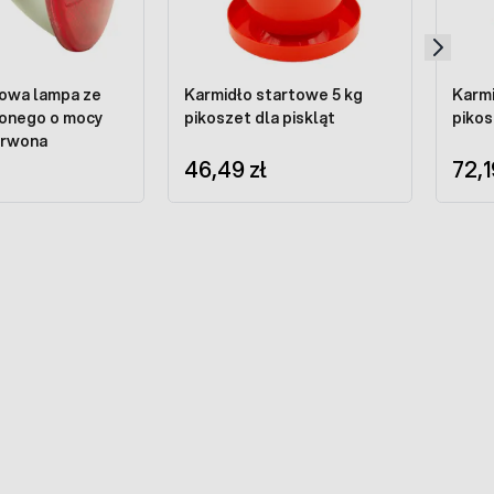
wa lampa ze
Karmidło startowe 5 kg
Karmi
jonego o mocy
pikoszet dla piskląt
pikos
erwona
46,49 zł
72,1