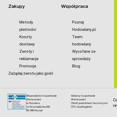
Zakupy
Współpraca
Metody
Poznaj
płatności
Hodowlany.pl
Koszty
Team
dostawy
hodowlany
Zwroty i
Wycofane ze
reklamacje
sprzedaży
Promocje
Blog
Zażądaj zwrotu jako gość
Wojewódzki Inspektorat
Główny Inspektorat
Weterynarii
Weterynarii
Co
w Poznaniu
Obrót produktami leczniczymi
re
ul. Grunwaldzka 250
OTC na odległość
60-166 Poznań