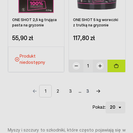
ONE SHOT 2,5 kg trująca
ONE SHOT 5 kg woreczki
pasta na gryzonie
z trutką na gryzonie
55,90 zł
117,80 zł
Produkt
niedostępny
1
2
3
3
Pokaż:
Myszy i szczury to szkodniki, które często pojawiają się w