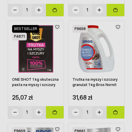
BESTSELLER
F9658
F4871
ONE SHOT 1 kg skuteczna
Trutka na myszy i szczury
pasta na myszy i szczury
granulat 1 kg Bros Nornit
25,07 zł
31,68 zł
F9659
F9661