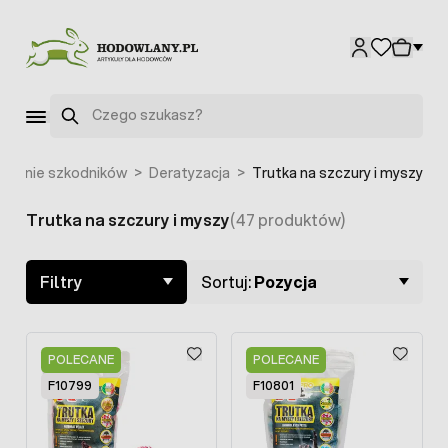
Przejdź do treści
F4872
Szukaj
czanie szkodników
>
Deratyzacja
>
Trutka na szczury i myszy
Trutka na szczury i myszy
(47 produktów)
Skip to product list
Filtry
Sortuj:
Pozycja
POLECANE
POLECANE
F10799
F10801