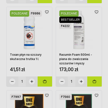
POLECANE
F9986
POLECANE
BESTSELLER
F4222
Toxan płyn na szczury
Racumin Foam 500ml -
skuteczna trutka 1 l
piana do zwalczania
szczurów i myszy
41,51 zł
173,00 zł
F7997
F7560