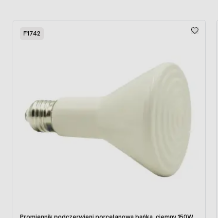
Press to skip carousel
F1742
Promiennik podczerwieni porcelanowa bańka, ciemny 150W