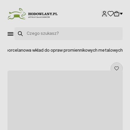
Przejdź do treści
Szukaj
ka porcelanowa wkład do opraw promiennikowych metalowych