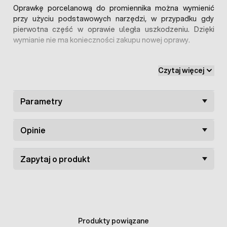
Oprawkę porcelanową do promiennika można wymienić
przy użyciu podstawowych narzędzi, w przypadku gdy
pierwotna część w oprawie uległa uszkodzeniu. Dzięki
wymianie nie ma konieczności zakupu nowej oprawy.
Oprawka wykonana została z wysokiej jakości
porcelany
,
Czytaj więcej
która cechuje się wysoką wytrzymałością.
Parametry
Opinie
Zapytaj o produkt
Produkty powiązane