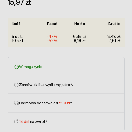
15,97 zł
Ilość
Rabat
Netto
Brutto
5 szt.
-47%
6,85 zł
8,43 zł
10 szt.
-52%
6,19 zł
7,61 zł
W magazynie
Zamów dziś, a wyślemy jutro
*.
Darmowa dostawa od
299 zł
*
14 dni
na zwrot*