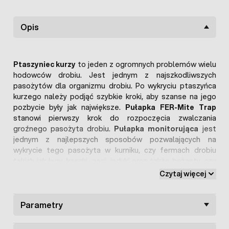
Opis
Ptaszyniec kurzy
to jeden z ogromnych problemów wielu
hodowców drobiu. Jest jednym z najszkodliwszych
pasożytów dla organizmu drobiu. Po wykryciu ptaszyńca
kurzego należy podjąć szybkie kroki, aby szanse na jego
pozbycie były jak największe.
Pułapka FER-Mite Trap
stanowi pierwszy krok do rozpoczęcia zwalczania
groźnego pasożyta drobiu.
Pułapka monitorująca
jest
jednym z najlepszych sposobów pozwalających na
wykrycie tego pasożyta w kurniku, czy fermach drobiu
takich jak kury, kaczki, gęsi, indyki oraz także bażanty, czy
gołębie.
Pułapka na ptaszyńca
jest bardzo prosta w
Czytaj więcej
użyciu. Od razu po wyjęciu z worka jest
gotowa do
zastosowania
. Co ważne, można zastawiać ją
bezpośrednio w kurniku przy obecności drobiu. Cały proces
Parametry
należy rozpocząć od rozłożenia pułapek w miejscu chowu
drobiu np. w kurniku. Ważne jest, aby zastawić
pułapki na