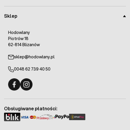
Sklep
Hodowlany
Piotrów 18
62-814 Blizanów
sklep@hodowlany.pl
0048 62 739 40 50
Fermo - facebook
Fermo - Instagram
Obsługiwane płatności: