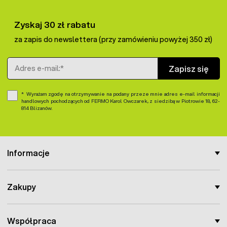
Zyskaj 30 zł rabatu
za zapis do newslettera (przy zamówieniu powyżej 350 zł)
Adres e-mail
Zapisz się
Wyrażam zgodę na otrzymywanie na podany przeze mnie adres e-mail informacji
handlowych pochodzących od FERMO Karol Owczarek, z siedzibą w Piotrowie 18, 62-
814 Blizanów.
Informacje
Zakupy
Współpraca