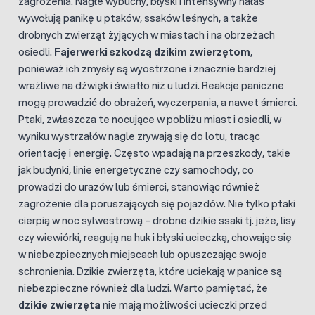
zagrożenia. Nagłe wybuchy, błyski i intensywny hałas
wywołują panikę u ptaków, ssaków leśnych, a także
drobnych zwierząt żyjących w miastach i na obrzeżach
osiedli.
Fajerwerki szkodzą dzikim zwierzętom
,
ponieważ ich zmysły są wyostrzone i znacznie bardziej
wrażliwe na dźwięk i światło niż u ludzi. Reakcje paniczne
mogą prowadzić do obrażeń, wyczerpania, a nawet śmierci.
Ptaki, zwłaszcza te nocujące w pobliżu miast i osiedli, w
wyniku wystrzałów nagle zrywają się do lotu, tracąc
orientację i energię. Często wpadają na przeszkody, takie
jak budynki, linie energetyczne czy samochody, co
prowadzi do urazów lub śmierci, stanowiąc również
zagrożenie dla poruszających się pojazdów. Nie tylko ptaki
cierpią w noc sylwestrową – drobne dzikie ssaki tj. jeże, lisy
czy wiewiórki, reagują na huk i błyski ucieczką, chowając się
w niebezpiecznych miejscach lub opuszczając swoje
schronienia. Dzikie zwierzęta, które uciekają w panice są
niebezpieczne również dla ludzi. Warto pamiętać, że
dzikie zwierzęta
nie mają możliwości ucieczki przed