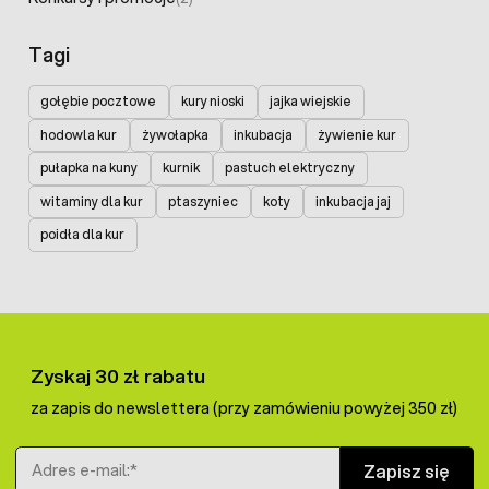
Tagi
gołębie pocztowe
kury nioski
jajka wiejskie
hodowla kur
żywołapka
inkubacja
żywienie kur
pułapka na kuny
kurnik
pastuch elektryczny
witaminy dla kur
ptaszyniec
koty
inkubacja jaj
poidła dla kur
Zyskaj 30 zł rabatu
za zapis do newslettera (przy zamówieniu powyżej 350 zł)
Adres e-mail
Zapisz się