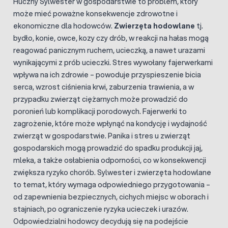
Huczny Sylwester w gospodarstwie to problem, który
może mieć poważne konsekwencje zdrowotne i
ekonomiczne dla hodowców.
Zwierzęta hodowlane
tj.
bydło, konie, owce, kozy czy drób, w reakcji na hałas mogą
reagować panicznym ruchem, ucieczką, a nawet urazami
wynikającymi z prób ucieczki. Stres wywołany fajerwerkami
wpływa na ich zdrowie – powoduje przyspieszenie bicia
serca, wzrost ciśnienia krwi, zaburzenia trawienia, a w
przypadku zwierząt ciężarnych może prowadzić do
poronień lub komplikacji porodowych. Fajerwerki to
zagrożenie, które może wpłynąć na kondycję i wydajność
zwierząt w gospodarstwie. Panika i stres u zwierząt
gospodarskich mogą prowadzić do spadku produkcji jaj,
mleka, a także osłabienia odporności, co w konsekwencji
zwiększa ryzyko chorób. Sylwester i zwierzęta hodowlane
to temat, który wymaga odpowiedniego przygotowania –
od zapewnienia bezpiecznych, cichych miejsc w oborach i
stajniach, po ograniczenie ryzyka ucieczek i urazów.
Odpowiedzialni hodowcy decydują się na podejście