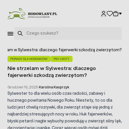
Przejdź do treści
Szukaj
trzelam w Sylwestra: dlaczego fajerwerki szkodzą zwierzętom?
PORADY DLA HODOWCÓW
PSY I KOTY
Nie strzelam w Sylwestra: dlaczego
fajerwerki szkodzą zwierzętom?
Grudzień 10, 2025
·
Karolina Kasprzyk
Sylwester to dla wielu osób czas radości, zabawy i
hucznego powitania Nowego Roku. Niestety, to co dla
ludzi jest chwilą rozrywki, dla zwierząt staje się jedną z
najbardziej stresujących nocy w roku. Huk fajerwerków,
błyski petard i nagłe wybuchy powodują u zwierząt silny lęk,
dezorientację i panikę. Coraz więcej osób mówi dziś