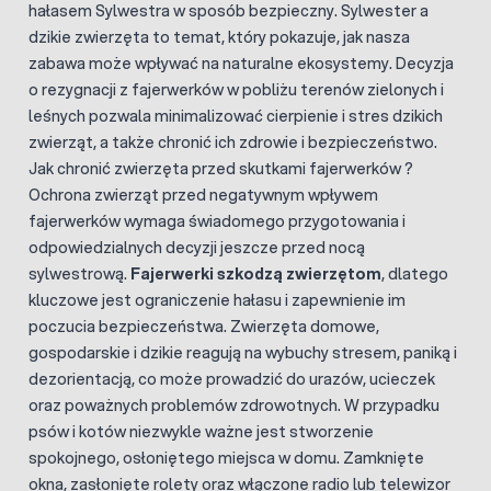
hałasem Sylwestra w sposób bezpieczny. Sylwester a
dzikie zwierzęta to temat, który pokazuje, jak nasza
zabawa może wpływać na naturalne ekosystemy. Decyzja
o rezygnacji z fajerwerków w pobliżu terenów zielonych i
leśnych pozwala minimalizować cierpienie i stres dzikich
zwierząt, a także chronić ich zdrowie i bezpieczeństwo.
Jak chronić zwierzęta przed skutkami fajerwerków ?
Ochrona zwierząt przed negatywnym wpływem
fajerwerków wymaga świadomego przygotowania i
odpowiedzialnych decyzji jeszcze przed nocą
sylwestrową.
Fajerwerki szkodzą zwierzętom
, dlatego
kluczowe jest ograniczenie hałasu i zapewnienie im
poczucia bezpieczeństwa. Zwierzęta domowe,
gospodarskie i dzikie reagują na wybuchy stresem, paniką i
dezorientacją, co może prowadzić do urazów, ucieczek
oraz poważnych problemów zdrowotnych. W przypadku
psów i kotów niezwykle ważne jest stworzenie
spokojnego, osłoniętego miejsca w domu. Zamknięte
okna, zasłonięte rolety oraz włączone radio lub telewizor