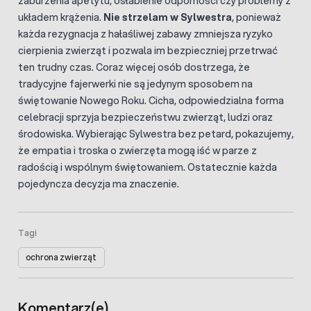
zaburzenia apetytu, osłabienie odporności czy problemy z
układem krążenia.
Nie strzelam w Sylwestra
, ponieważ
każda rezygnacja z hałaśliwej zabawy zmniejsza ryzyko
cierpienia zwierząt i pozwala im bezpieczniej przetrwać
ten trudny czas. Coraz więcej osób dostrzega, że
tradycyjne fajerwerki nie są jedynym sposobem na
świętowanie Nowego Roku. Cicha, odpowiedzialna forma
celebracji sprzyja bezpieczeństwu zwierząt, ludzi oraz
środowiska. Wybierając Sylwestra bez petard, pokazujemy,
że empatia i troska o zwierzęta mogą iść w parze z
radością i wspólnym świętowaniem. Ostatecznie każda
pojedyncza decyzja ma znaczenie.
Tagi
ochrona zwierząt
Komentarz(e)