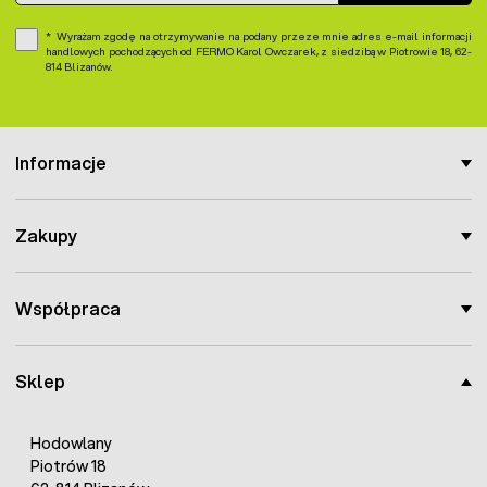
Wyrażam zgodę na otrzymywanie na podany przeze mnie adres e-mail informacji
handlowych pochodzących od FERMO Karol Owczarek, z siedzibą w Piotrowie 18, 62-
814 Blizanów.
Informacje
Zakupy
Współpraca
Sklep
Hodowlany
Piotrów 18