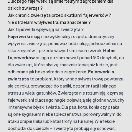
Dlaczego fajerwerki są śmiertelnym zagrożeniem dla
dzikich zwierząt ?
Jak chronić zwierzęta przed skutkami fajerwerków ?
Nie strzelam w Sylwestra: ma znaczenie ?
Jak fajerwerki wpływają na zwierzęta ?
Fajerwerki
mają niezwykle silny i często dramatyczny
wpływ na zwierzęta, ponieważ oddziałują jednocześnie na
kilka zmysłów – przede wszystkim słuch i wzrok.
Hałas
fajerwerków
osiąga poziom nawet ponad 150 decybeli, co
dla zwierząt, które słyszą znacznie lepiej niż ludzie, jest
odbierane jak bezpośrednie zagrożenie.
Fajerwerki a
zwierzęta
to problem, który w noc sylwestrową powtarza
się co roku, prowadząc do paniki, dezorientacji i silnego
stresu u wielu gatunków. Zwierzęta nie rozumieją, czym są
fajerwerki ani dlaczego nagle pojawiają się głośne wybuchy
i intensywne błyski światła. Dla psa, kota, konia czy ptaka
są one sygnałem niebezpieczeństwa, porównywalnym do
ataku drapieżnika lub katastrofy naturalnej. W efekcie
dochodzi do ucieczki – zwierzęta próbują się schować,