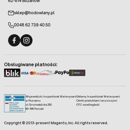
62-814 Blizanów
sklep@hodowlany.pl
0048 62 739 40 50
Fermo - facebook
Fermo - Instagram
Obsługiwane płatności:
Wojewódzki Inspektorat Weterynarii
Główny Inspektorat Weterynarii
w Poznaniu
Obrót produktami leczniczymi
ul. Grunwaldzka 250
OTC na odległość
60-166 Poznań
Copyright © 2013-present Magento, Inc. All rights reserved.