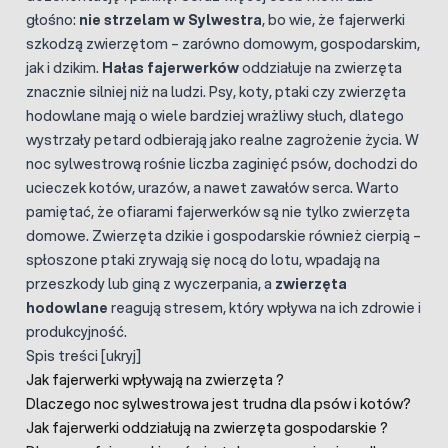
głośno:
nie strzelam w Sylwestra
, bo wie, że fajerwerki
szkodzą zwierzętom – zarówno domowym, gospodarskim,
jak i dzikim.
Hałas fajerwerków
oddziałuje na zwierzęta
znacznie silniej niż na ludzi. Psy, koty, ptaki czy zwierzęta
hodowlane mają o wiele bardziej wrażliwy słuch, dlatego
wystrzały petard odbierają jako realne zagrożenie życia. W
noc sylwestrową rośnie liczba zaginięć psów, dochodzi do
ucieczek kotów, urazów, a nawet zawałów serca. Warto
pamiętać, że ofiarami fajerwerków są nie tylko zwierzęta
domowe. Zwierzęta dzikie i gospodarskie również cierpią –
spłoszone ptaki zrywają się nocą do lotu, wpadają na
przeszkody lub giną z wyczerpania, a
zwierzęta
hodowlane
reagują stresem, który wpływa na ich zdrowie i
produkcyjność.
Spis treści
[
ukryj
]
Jak fajerwerki wpływają na zwierzęta ?
Dlaczego noc sylwestrowa jest trudna dla psów i kotów?
Jak fajerwerki oddziałują na zwierzęta gospodarskie ?