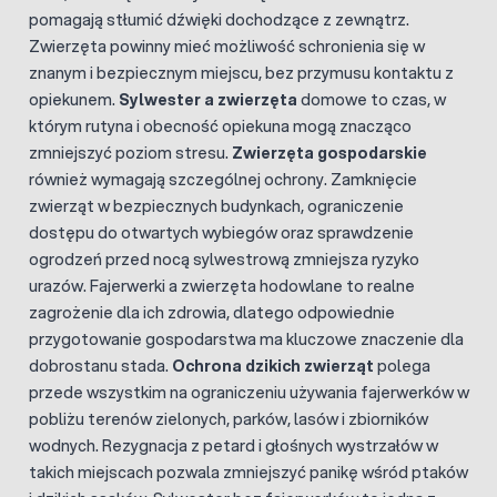
pomagają stłumić dźwięki dochodzące z zewnątrz.
Zwierzęta powinny mieć możliwość schronienia się w
znanym i bezpiecznym miejscu, bez przymusu kontaktu z
opiekunem.
Sylwester a zwierzęta
domowe to czas, w
którym rutyna i obecność opiekuna mogą znacząco
zmniejszyć poziom stresu.
Zwierzęta gospodarskie
również wymagają szczególnej ochrony. Zamknięcie
zwierząt w bezpiecznych budynkach, ograniczenie
dostępu do otwartych wybiegów oraz sprawdzenie
ogrodzeń przed nocą sylwestrową zmniejsza ryzyko
urazów. Fajerwerki a zwierzęta hodowlane to realne
zagrożenie dla ich zdrowia, dlatego odpowiednie
przygotowanie gospodarstwa ma kluczowe znaczenie dla
dobrostanu stada.
Ochrona dzikich zwierząt
polega
przede wszystkim na ograniczeniu używania fajerwerków w
pobliżu terenów zielonych, parków, lasów i zbiorników
wodnych. Rezygnacja z petard i głośnych wystrzałów w
takich miejscach pozwala zmniejszyć panikę wśród ptaków