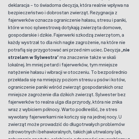
deklaracja – to świadoma decyzja, która realnie wpływa na
bezpieczeństwo i dobrostan zwierząt. Rezygnacja z
fajerwerków oznacza ograniczenie hałasu, stresu i paniki,
które w noc sylwestrową dotykają zwierzęta domowe,
gospodarskie i dzikie. Fajerwerki szkodzą zwierzętom, a
każdy wystrzał to dla nich nagłe zagrożenie, na które nie
potrafią się przygotować ani przed nim uciec. Decyzja „
nie
strzelam w Sylwestra
” ma znaczenie także w skali
lokalnej. Im mniej petard i fajerwerków, tym mniejsze
natężenie hałasu i wibracji w otoczeniu. To bezpośrednio
przekłada się na mniejszy poziom stresu u psów i kotów,
ograniczenie paniki wśród zwierząt gospodarskich oraz
mniejsze zagrożenie dla dzikich zwierząt. Sylwester bez
fajerwerków to realna ulga dla przyrody, która nie znika
wraz z wybiciem północy. Warto podkreślić, że stres
wywołany fajerwerkami nie kończy się na jednej nocy. U
zwierząt może prowadzić do długotrwałych problemów
zdrowotnych i behawioralnych, takich jak utrwalony lęk,