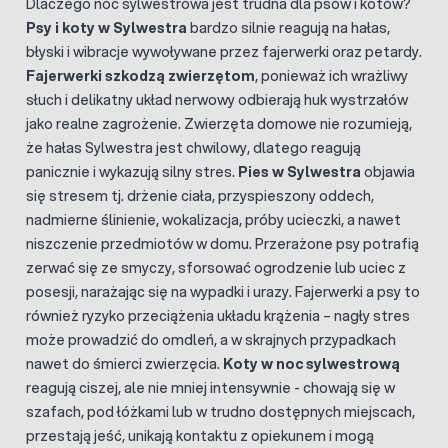
Dlaczego noc sylwestrowa jest trudna dla psów i kotów?
Psy i koty w Sylwestra
bardzo silnie reagują na hałas,
błyski i wibracje wywoływane przez fajerwerki oraz petardy.
Fajerwerki szkodzą zwierzętom
, ponieważ ich wrażliwy
słuch i delikatny układ nerwowy odbierają huk wystrzałów
jako realne zagrożenie. Zwierzęta domowe nie rozumieją,
że hałas Sylwestra jest chwilowy, dlatego reagują
panicznie i wykazują silny stres.
Pies w Sylwestra
objawia
się stresem tj. drżenie ciała, przyspieszony oddech,
nadmierne ślinienie, wokalizacja, próby ucieczki, a nawet
niszczenie przedmiotów w domu. Przerażone psy potrafią
zerwać się ze smyczy, sforsować ogrodzenie lub uciec z
posesji, narażając się na wypadki i urazy. Fajerwerki a psy to
również ryzyko przeciążenia układu krążenia – nagły stres
może prowadzić do omdleń, a w skrajnych przypadkach
nawet do śmierci zwierzęcia.
Koty w noc sylwestrową
reagują ciszej, ale nie mniej intensywnie - chowają się w
szafach, pod łóżkami lub w trudno dostępnych miejscach,
przestają jeść, unikają kontaktu z opiekunem i mogą