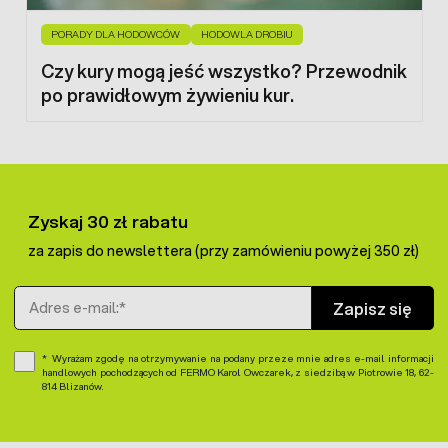
przy uzupełnianiu wody. Jedno opakowanie o pojemności
100 ml wystarczy na 250 litrów wody.
PORADY DLA HODOWCÓW
HODOWLA DROBIU
Octafarm Max – skład preparatu:
Czy kury mogą jeść wszystko? Przewodnik
po prawidłowym żywieniu kur.
Dodatki paszowe:
2b Ocimum basilicum tincture;
2b Licorice tincture; 2b Curcuma longa oil; 2b
Allium sativum oil, 2b Menthol; 2b Eucalyptus oil;
2b Thymol; 2b Camphor oil. Materiały paszowe:
13.11.1 glikol propylenowy
Składniki analityczne:
białko surowe: maks. 1,0%,
Zyskaj 30 zł rabatu
włókno surowe: 0%, Oleje i tłuszcze surowe: 0%,
za zapis do newslettera (przy zamówieniu powyżej 350 zł)
popiół surowy: maks. 2,0%
Adres e-mail
Zapisz się
Wyrażam zgodę na otrzymywanie na podany przeze mnie adres e-mail informacji
handlowych pochodzących od FERMO Karol Owczarek, z siedzibą w Piotrowie 18, 62-
814 Blizanów.