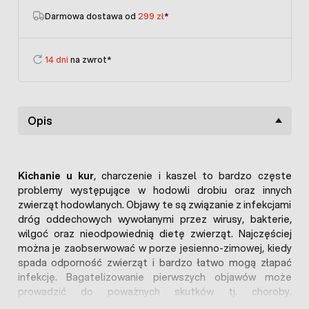
Darmowa dostawa od
299 zł
*
14 dni
na zwrot*
Opis
Kichanie u kur
, charczenie i kaszel to bardzo częste
problemy występujące w hodowli drobiu oraz innych
zwierząt hodowlanych. Objawy te są związanie z infekcjami
dróg oddechowych wywołanymi przez wirusy, bakterie,
wilgoć oraz nieodpowiednią dietę zwierząt. Najczęściej
można je zaobserwować w porze jesienno-zimowej, kiedy
spada odporność zwierząt i bardzo łatwo mogą złapać
infekcję. Bagatelizowanie pierwszych objawów może
prowadzić do poważnych skutków tj. choroby,
zmniejszenie produktywności i nieśności, a nawet śmierć.