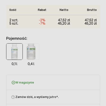
Ilość
Rabat
Netto
Brutto
2 szt.
-2%
47,52 zł
47,52 zł
5 szt.
-7%
45,20 zł
45,20 zł
Pojemność:
0,1 l
0,4 l
W magazynie
Zamów dziś, a wyślemy jutro
*.