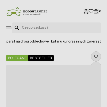
Przejdź do treści
Szukaj
reparat na drogi oddechowe i katar u kur oraz innych zwierząt
POLECANE
BESTSELLER