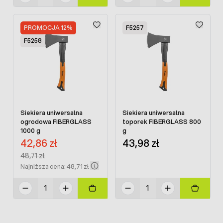
PROMOCJA 12%
F5257
F5258
Siekiera uniwersalna
Siekiera uniwersalna
ogrodowa FIBERGLASS
toporek FIBERGLASS 800
1000 g
g
Cena promocyjna:
42,86 zł
43,98 zł
Regular Price:
48,71 zł
Najniższa cena: 48,71 zł