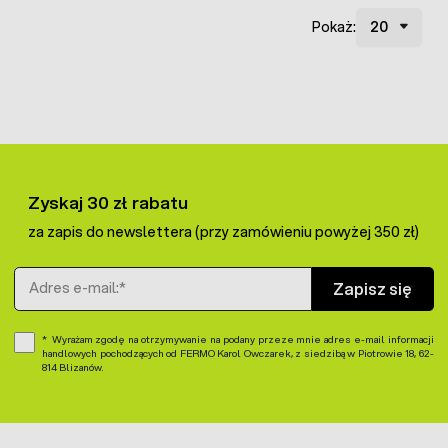
Pokaż:
Zyskaj 30 zł rabatu
za zapis do newslettera (przy zamówieniu powyżej 350 zł)
Adres e-mail
Zapisz się
Wyrażam zgodę na otrzymywanie na podany przeze mnie adres e-mail informacji
handlowych pochodzących od FERMO Karol Owczarek, z siedzibą w Piotrowie 18, 62-
814 Blizanów.