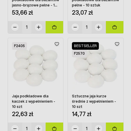
jasno-brązowe pełne - 10
pełne - 10 sztuk
szt.
53,66 zł
23,07 zł
F2405
BESTSELLER
F2570
Jaja podkładowe dla
Sztuczne jaja kurze
kaczek z wypełnieniem -
średnie z wypełnieniem -
10 szt
10 szt
22,63 zł
14,77 zł