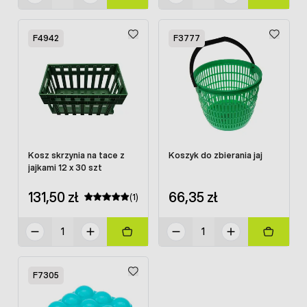
F4942
F3777
Kosz skrzynia na tace z
Koszyk do zbierania jaj
jajkami 12 x 30 szt
131,50 zł
66,35 zł
(1)
F7305