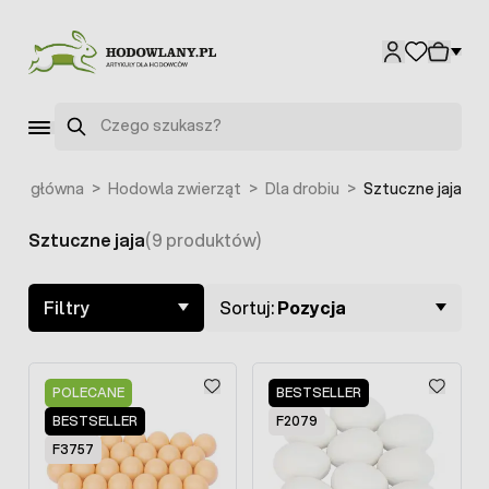
Przejdź do treści
Szukaj
rona główna
>
Hodowla zwierząt
>
Dla drobiu
>
Sztuczne jaja
Sztuczne jaja
(9 produktów)
Skip to product list
Filtry
Sortuj:
Pozycja
POLECANE
BESTSELLER
BESTSELLER
F2079
F3757