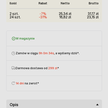
Ilość
Rabat
Netto
Brutto
2 szt.
-7%
25,34 zł
31,17 zł
24 szt.
-31%
18,82 zł
23,15 zł
W magazynie
Zamów w ciągu
9h 0m 34s
, a wyślemy dziś
*.
Darmowa dostawa od
299 zł
*
14 dni
na zwrot*
Opis