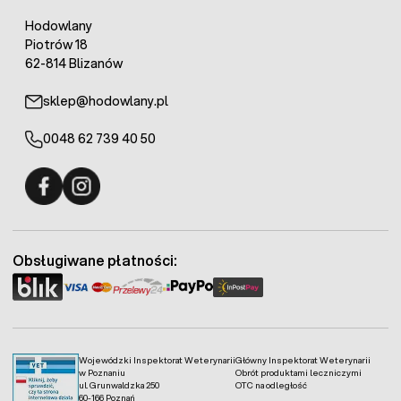
Hodowlany
Piotrów 18
62-814 Blizanów
sklep@hodowlany.pl
0048 62 739 40 50
Fermo - facebook
Fermo - Instagram
Obsługiwane płatności:
Wojewódzki Inspektorat Weterynarii
Główny Inspektorat Weterynarii
w Poznaniu
Obrót produktami leczniczymi
ul. Grunwaldzka 250
OTC na odległość
60-166 Poznań