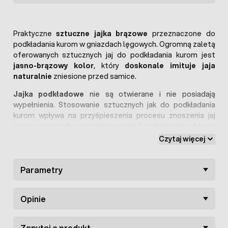
Praktyczne
sztuczne jajka brązowe
przeznaczone do
podkładania kurom w gniazdach lęgowych. Ogromną zaletą
oferowanych sztucznych jaj do podkładania kurom jest
jasno-brązowy kolor
, który
doskonale imituje jaja
naturalnie
zniesione przed samice.
Jajka podkładowe
nie są otwierane i nie posiadają
wypełnienia. Stosowanie sztucznych jak do podkładania
kurom wpływa na przyśpieszenia procesu znoszenia jaj
przez samicę lub jego zahamowania (w zależności od tego
co hodowca chce osiągnąć).
Jaja podkładowe
rozbudzają
Czytaj więcej
również instynkt macierzyński u kur i wpływają na
przystąpienie przez nie do lęgów- jest to szczególnie
przydatne, gdy samica pierwszy raz będzie składać jajka.
Parametry
Opinie
Zapytaj o produkt