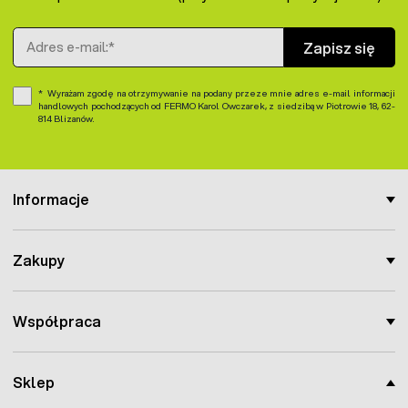
Adres e-mail
Zapisz się
Wyrażam zgodę na otrzymywanie na podany przeze mnie adres e-mail informacji
handlowych pochodzących od FERMO Karol Owczarek, z siedzibą w Piotrowie 18, 62-
814 Blizanów.
Informacje
Zakupy
Współpraca
Sklep