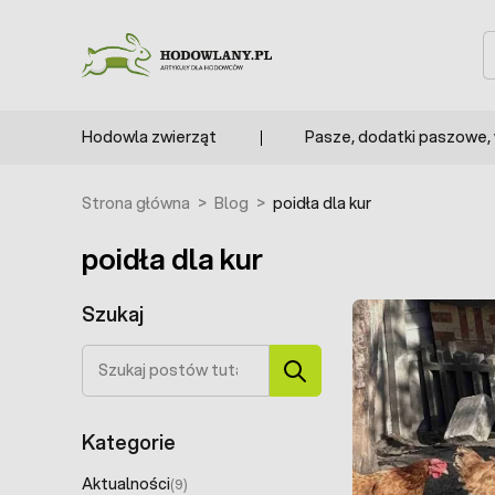
Przejdź do treści
S
Hodowla zwierząt
Pasze, dodatki paszowe,
Strona główna
>
Blog
>
poidła dla kur
poidła dla kur
Szukaj
Szukaj
Kategorie
Aktualności
(9)