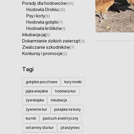
Porady dla hodowców
(40)
Hodowla Drobiu
(25)
Psy i koty
(6)
Hodowla gołębi
(7)
Hodowla królików
(1)
Inkubacja jaj
(5)
Dokarmianie dzikich zwierząt
(3)
Zwalczanie szkodników
(7)
Konkursy i promocje
(2)
Tagi
gołębie pocztowe
kury nioski
jajka wiejskie
hodowla kur
żywołapka
inkubacja
żywienie kur
pułapka na kuny
kurnik
pastuch elektryczny
witaminy dla kur
ptaszyniec