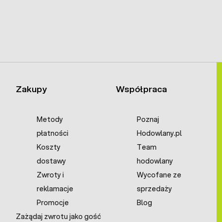
Zakupy
Współpraca
Metody
Poznaj
płatności
Hodowlany.pl
Koszty
Team
dostawy
hodowlany
Zwroty i
Wycofane ze
reklamacje
sprzedaży
Promocje
Blog
Zażądaj zwrotu jako gość