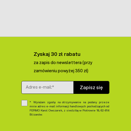
Zyskaj 30 zł rabatu
za zapis do newslettera (przy
zamówieniu powyżej 350 zł)
Adres e-mail
Zapisz się
Wyrażam zgodę na otrzymywanie na podany przeze
mnie adres e-mail informacji handlowych pochodzących od
FERMO Karol Owczarek, z siedzibą w Piotrowie 18, 62-814
Blizanów.