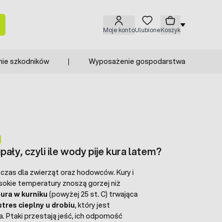
Moje konto
Ulubione
Koszyk
nie szkodników
Wyposażenie gospodarstwa
pały, czyli ile wody pije kura latem?
i czas dla zwierząt oraz hodowców. Kury i
sokie temperatury znoszą gorzej niż
ra w kurniku
(powyżej 25 st. C) trwająca
stres cieplny u drobiu
, który jest
. Ptaki przestają jeść, ich odporność