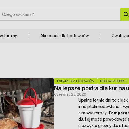
zukaj
 witaminy
Akcesoria dla hodowców
Zwalcza
PORADY DLA HODOWCÓW
HODOWLA DROBIU
Najlepsze poidła dla kur na u
Czerwiec 25, 2026
Upalne letnie
dni to ciężk
inne ptaki hodowlane - wy
zimowe mrozy.
Temperatu
dłużej może powodować
niezwykle groźny dla stada