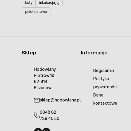
koty
inkubacja jaj
poidła dla kur
Sklep
Informacje
Hodowlany
Regulamin
Piotrów 18
Polityka
62-814
prywatności
Blizanów
Dane
sklep@hodowlany.pl
kontaktowe
0048 62
739 40 50