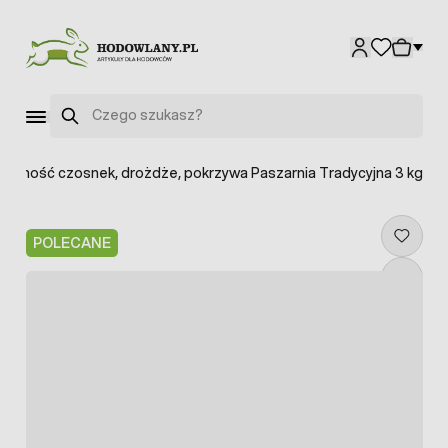
Przejdź do treści
Szukaj
dporność czosnek, drożdże, pokrzywa Paszarnia Tradycyjna 3 kg
POLECANE