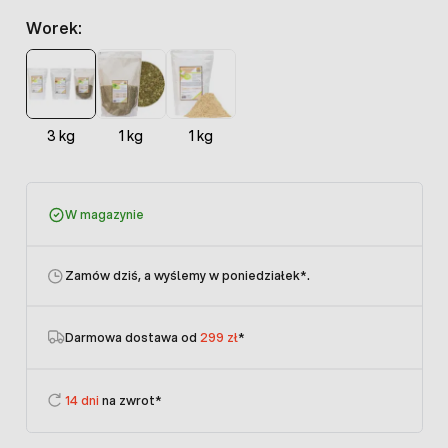
Worek:
3 kg
1 kg
1 kg
W magazynie
Zamów dziś, a wyślemy w poniedziałek
*.
Darmowa dostawa od
299 zł
*
14 dni
na zwrot*