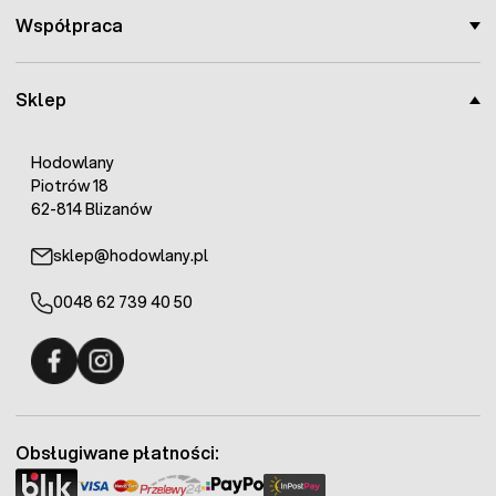
Współpraca
Sklep
Hodowlany
Piotrów 18
62-814 Blizanów
sklep@hodowlany.pl
0048 62 739 40 50
Fermo - facebook
Fermo - Instagram
Obsługiwane płatności: