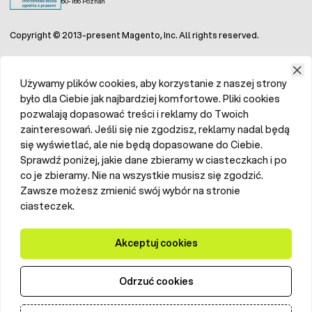
60-166 Poznań
produkty wysokobiałkowe i aromatyczne. Doskonale
sprawdzają się surowe mięso, ryby, podroby, jaja.
Copyright © 2013-present Magento, Inc. All rights reserved.
Pułapka na lisa z rury PCV a klatka pułapka na
lisa
Używamy plików cookies, aby korzystanie z naszej strony
było dla Ciebie jak najbardziej komfortowe. Pliki cookies
Przy wyborze
pułapki na lisy
hodowcy i właściciele
pozwalają dopasować treści i reklamy do Twoich
gospodarstw często zastanawiają się, czy skuteczniejsza
zainteresowań. Jeśli się nie zgodzisz, reklamy nadal będą
i bardziej humanitarna jest
pułapka z rury PCV
, czy
klasyczna
klatka pułapka na lisa
. Oba rozwiązania mają
się wyświetlać, ale nie będą dopasowane do Ciebie.
swoje zalety, jednak różnią się pod względem
Sprawdź poniżej, jakie dane zbieramy w ciasteczkach i po
bezpieczeństwa zwierzęcia i komfortu obsługi.
co je zbieramy. Nie na wszystkie musisz się zgodzić.
Zawsze możesz zmienić swój wybór na stronie
Pułapka na lisa z rury PCV
- prosta i lekka, łatwa
ciasteczek.
do ustawienia w terenie, a jej zamknięcie działa
natychmiast po wejściu zwierzęcia do wnętrza.
Jednak ograniczona przestrzeń w rurze sprawia,
Akceptuj cookies
że lis ma mniej miejsca na poruszanie się, co może
powodować stres lub ryzyko urazów, zwłaszcza
Odrzuć cookies
przy większych osobnikach. Z tego powodu ten
typ pułapki wymaga szczególnej ostrożności i
regularnej kontroli, aby zapewnić humanitarne