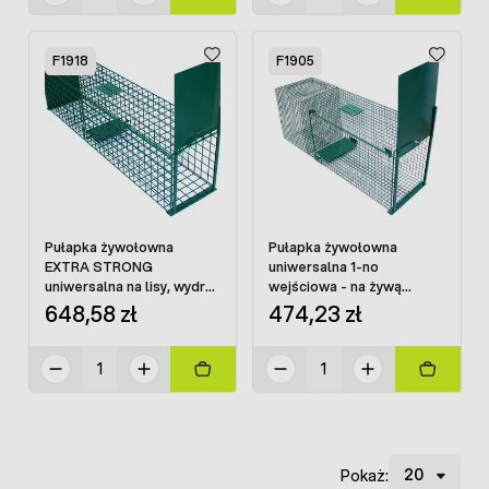
F1918
F1905
Pułapka żywołowna
Pułapka żywołowna
EXTRA STRONG
uniwersalna 1-no
uniwersalna na lisy, wydry,
wejściowa - na żywą
borsuki - 142 cm
przynętę 126 cm
648,58 zł
474,23 zł
Pokaż: