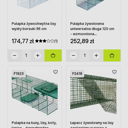
Pułapka żywochwytna lisy
Pułapka żywołowna
wydry borsuki 95 cm
uniwersalna długa 120 cm
- wzmocniona
dwuwejściowa
174,77 zł
252,89 zł
(1)
F1923
F2418
Pułapka na kuny, lisy, koty,
Łapacz żywołowny na lisy
łasice - żywochwytna
zastawiany w norze z