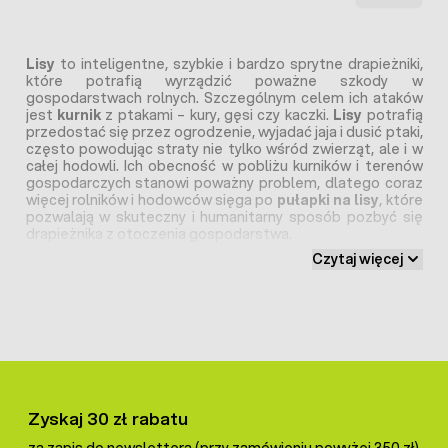
Lisy
to inteligentne, szybkie i bardzo sprytne drapieżniki,
które potrafią wyrządzić poważne szkody w
gospodarstwach rolnych. Szczególnym celem ich ataków
jest
kurnik
z ptakami – kury, gęsi czy kaczki.
Lisy
potrafią
przedostać się przez ogrodzenie, wyjadać jaja i dusić ptaki,
często powodując straty nie tylko wśród zwierząt, ale i w
całej hodowli. Ich obecność w pobliżu kurników i terenów
gospodarczych stanowi poważny problem, dlatego coraz
więcej rolników i hodowców sięga po
pułapki na lisy
, które
pozwalają w skuteczny i humanitarny sposób pozbyć się
drapieżnika z otoczenia gospodarstwa.
Czytaj więcej
Pułapka na lisa – humanitarna, skuteczna i
bezpieczna
Pułapka żywołowna na lisa
to legalne i bezpieczne
narzędzie do odłowu dzikich zwierząt bez wyrządzania im
krzywdy. Konstrukcja klatki umożliwia zwabienie i
uwięzienie lisa bez użycia przemocy, trucizn czy
Zyskaj 30 zł rabatu
niebezpiecznych mechanizmów. Zwierzę po złapaniu
pozostaje w pułapce w stanie nienaruszonym, dzięki