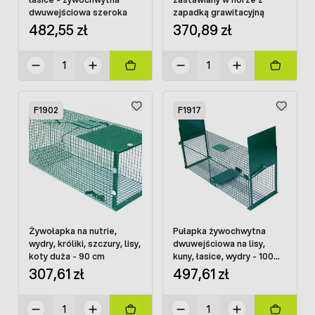
dwuwejściowa szeroka
zapadką grawitacyjną
482,55 zł
370,89 zł
F1902
F1917
Żywołapka na nutrie,
Pułapka żywochwytna
wydry, króliki, szczury, lisy,
dwuwejściowa na lisy,
koty duża - 90 cm
kuny, łasice, wydry - 100
cm
307,61 zł
497,61 zł