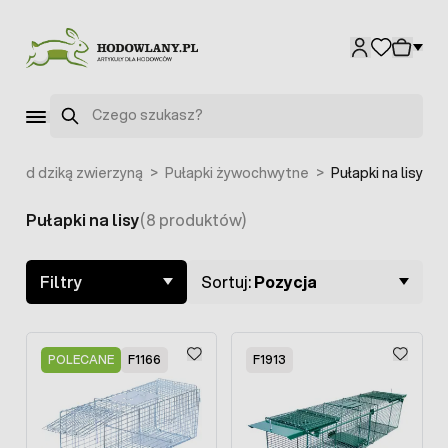
Przejdź do treści
Szukaj
rzed dziką zwierzyną
>
Pułapki żywochwytne
>
Pułapki na lisy
Pułapki na lisy
(8 produktów)
Skip to product list
Filtry
Sortuj:
Pozycja
POLECANE
F1166
F1913