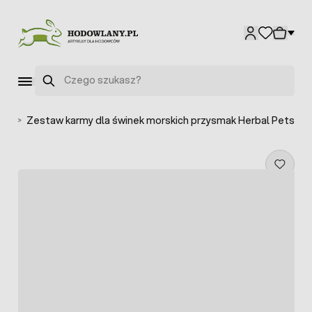
Przejdź do treści
Szukaj
oni
>
Zestaw karmy dla świnek morskich przysmak Herbal Pets