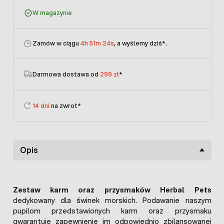
W magazynie
Zamów w ciągu
4h 51m 24s
, a wyślemy dziś
*.
Darmowa dostawa od
299 zł
*
14 dni
na zwrot*
Opis
Zestaw karm oraz przysmaków Herbal Pets
dedykowany dla świnek morskich. Podawanie naszym
pupilom przedstawionych karm oraz przysmaku
gwarantuje zapewnienie im odpowiednio zbilansowanej