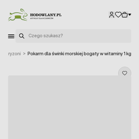
Przejdź do treści
Szukaj
la gryzoni
>
Pokarm dla świnki morskiej bogaty w witaminy 1 kg