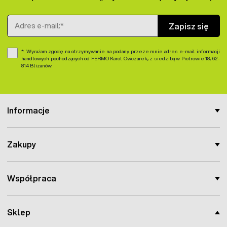
Zawartość składników analitycznych:
- białko surowe (min): 10,8 %
Adres e-mail
Zapisz się
- oleje i tłuszcze surowe (min): 1,67 %
- włókno surowe (mac): 12,34
- popiół surowy (max): 5,68 %
Wyrażam zgodę na otrzymywanie na podany przeze mnie adres e-mail informacji
- wilgotność (max): 12 %
handlowych pochodzących od FERMO Karol Owczarek, z siedzibą w Piotrowie 18, 62-
814 Blizanów.
Informacje
Zakupy
Współpraca
Sklep