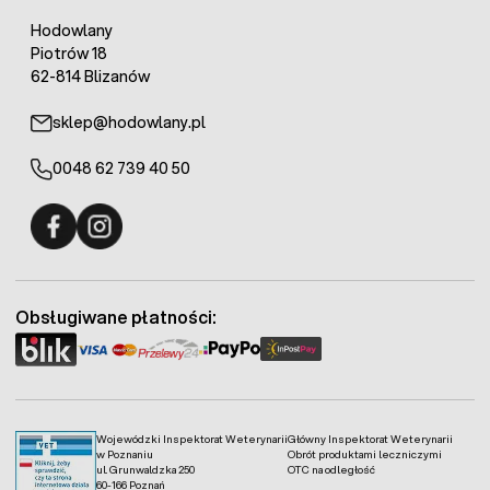
Hodowlany
Piotrów 18
62-814 Blizanów
sklep@hodowlany.pl
0048 62 739 40 50
Fermo - facebook
Fermo - Instagram
Obsługiwane płatności:
Wojewódzki Inspektorat Weterynarii
Główny Inspektorat Weterynarii
w Poznaniu
Obrót produktami leczniczymi
ul. Grunwaldzka 250
OTC na odległość
60-166 Poznań