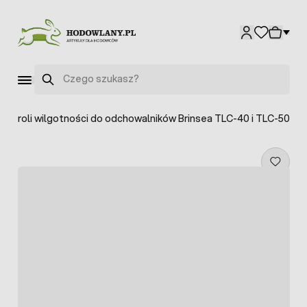
Przejdź do treści
Szukaj
kontroli wilgotności do odchowalników Brinsea TLC-40 i TLC-50