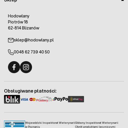
Hodowlany
Piotrów 18
62-814 Blizanów
sklep@hodowlany.pl
0048 62 739 40 50
Fermo - facebook
Fermo - Instagram
Obsługiwane płatności:
Wojewódzki Inspektorat Weterynarii
Główny Inspektorat Weterynarii
w Poznaniu
Obrót produktami leczniczymi