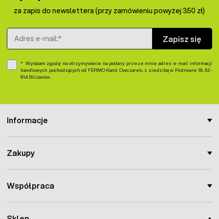
za zapis do newslettera (przy zamówieniu powyżej 350 zł)
Adres e-mail
Zapisz się
Wyrażam zgodę na otrzymywanie na podany przeze mnie adres e-mail informacji
handlowych pochodzących od FERMO Karol Owczarek, z siedzibą w Piotrowie 18, 62-
814 Blizanów.
Informacje
Zakupy
Współpraca
Sklep