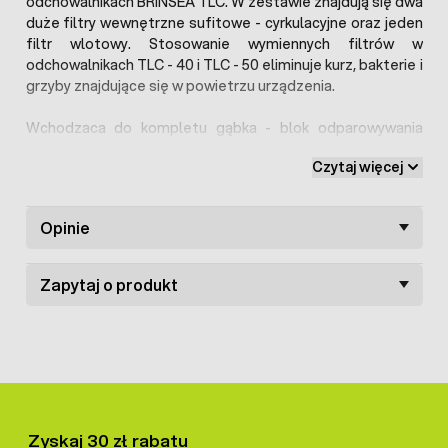
odchowalnikach BRINSEA TLC. W zestawie znajdują się dwa
duże filtry wewnętrzne sufitowe - cyrkulacyjne oraz jeden
filtr wlotowy. Stosowanie wymiennych filtrów w
odchowalnikach TLC - 40 i TLC - 50 eliminuje kurz, bakterie i
grzyby znajdujące się w powietrzu urządzenia.
Wchodzaca do kompletu gąbka - blok odparowywania
wilgoci - umożliwia osiągnięcie wyższych poziomów
Czytaj więcej
wilgotności, zwiększając powierzchnię odparowywania.
Blok - gąbka odparowywania wilgoci w postaci tkanego
papieru znajduje się w zbiorniku na wodę w aparatach
Opinie
grzewczych TLC-40 lub TLC-50 dla drobiu i innych
zwierząt.
Zapytaj o produkt
Zyskaj 30 zł rabatu