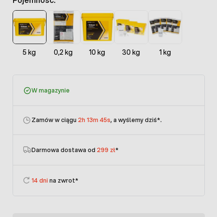
5 kg
0,2 kg
10 kg
30 kg
1 kg
W magazynie
Zamów w ciągu
2h 13m 45s
, a wyślemy dziś
*.
Darmowa dostawa od
299 zł
*
14 dni
na zwrot*