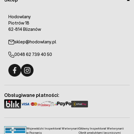
Hodowlany
Piotrów 18
62-814 Blizanów
sklep@hodowlany.pl
0048 62 739 40 50
Fermo - facebook
Fermo - Instagram
Obsługiwane płatności:
Wojewódzki Inspektorat Weterynarii
Główny Inspektorat Weterynarii
w Poznaniu
Obrót produktami leczniczymi