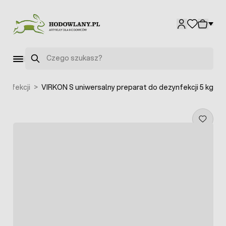
Przejdź do treści
Szukaj
zynfekcji
>
VIRKON S uniwersalny preparat do dezynfekcji 5 kg