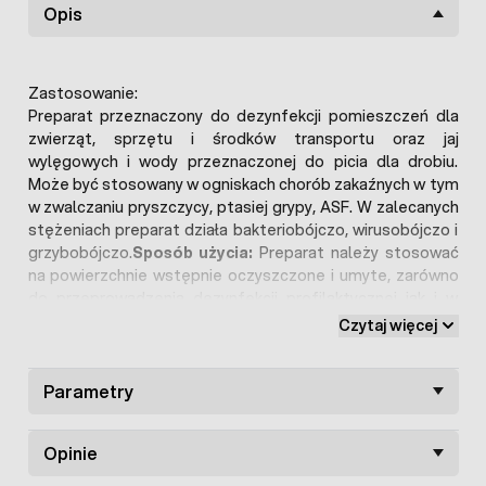
Opis
Zastosowanie:
Preparat przeznaczony do dezynfekcji pomieszczeń dla
zwierząt, sprzętu i środków transportu oraz jaj
wylęgowych i wody przeznaczonej do picia dla drobiu.
Może być stosowany w ogniskach chorób zakaźnych w tym
w zwalczaniu pryszczycy, ptasiej grypy, ASF. W zalecanych
stężeniach preparat działa bakteriobójczo, wirusobójczo i
grzybobójczo.
Sposób użycia:
Preparat należy stosować
na powierzchnie wstępnie oczyszczone i umyte, zarówno
do przeprowadzenia dezynfekcji profilaktycznej jak i w
warunkach zagrożenia epizootycznego. Preparat może
Czytaj więcej
być nanoszony na odkażane powierzchnie poprzez mycie,
wycieranie, oprysk lub drobnokroplisty oprysk z użyciem
aparatów ciśnieniowych.
Parametry
Dezynfekcja profilaktyczna
:
stosować roztwór 0,5-1,0 % (0,5/1kg preparatu rozpuścić w
100 litrach letniej wody, 5,0/10,0 g w 1 litrze letniej wody).
Opinie
Czas działania 30 - 60 minut.
Dezynfekcja w ogniskach
chorób zakaźnych
: stosować roztwór 2,0 %, 300 ml/m2,