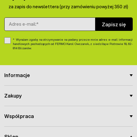
za zapis do newslettera (przy zamówieniu powyżej 350 zł)
Adres e-mail
Zapisz się
Wyrażam zgodę na otrzymywanie na podany przeze mnie adres e-mail informacji
handlowych pochodzących od FERMO Karol Owczarek, z siedzibą w Piotrowie 18, 62-
814 Blizanów.
Informacje
Zakupy
Współpraca
Sklep