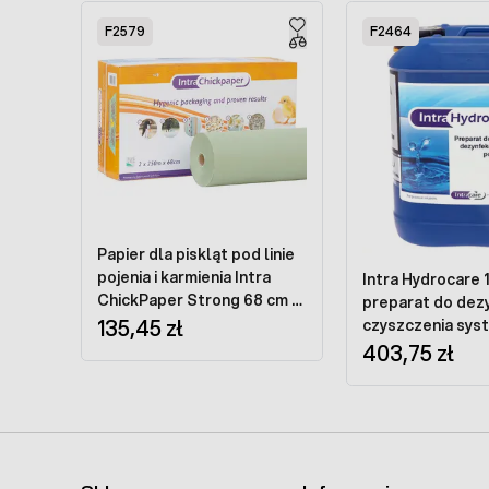
Press to skip carousel
F2579
F2464
Papier dla piskląt pod linie
pojenia i karmienia Intra
Intra Hydrocare 
ChickPaper Strong 68 cm x
preparat do dezy
250 m
135,45 zł
czyszczenia sy
pojenia
403,75 zł