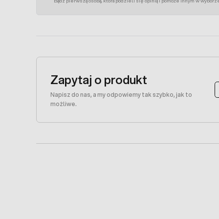
Bądź pierwszą osobą, która podzieli się opinią i pomoże innym w wyborz
Zapytaj o produkt
Napisz do nas, a my odpowiemy tak szybko, jak to
możliwe.