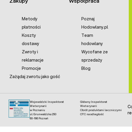
Zakupy
Współpraca
Metody
Poznaj
płatności
Hodowlany.pl
Koszty
Team
dostawy
hodowlany
Zwroty i
Wycofane ze
reklamacje
sprzedaży
Promocje
Blog
Zażądaj zwrotu jako gość
Wojewódzki Inspektorat
Główny Inspektorat
Weterynarii
Weterynarii
Co
w Poznaniu
Obrót produktami leczniczymi
re
ul. Grunwaldzka 250
OTC na odległość
60-166 Poznań