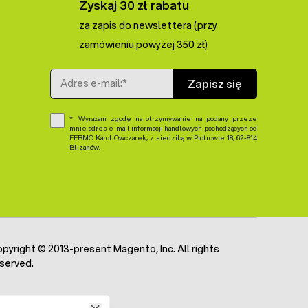
Zyskaj 30 zł rabatu
za zapis do newslettera (przy
zamówieniu powyżej 350 zł)
Adres e-mail
Zapisz się
Wyrażam zgodę na otrzymywanie na podany przeze
mnie adres e-mail informacji handlowych pochodzących od
FERMO Karol Owczarek, z siedzibą w Piotrowie 18, 62-814
Blizanów.
pyright © 2013-present Magento, Inc. All rights
served.