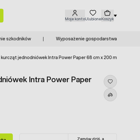
Moje konto
Ulubione
Koszyk
nie szkodników
Wyposażenie gospodarstwa
a kurcząt jednodniówek Intra Power Paper 68 cm x 200 m
odniówek Intra Power Paper
Zamów dziś, a
yka