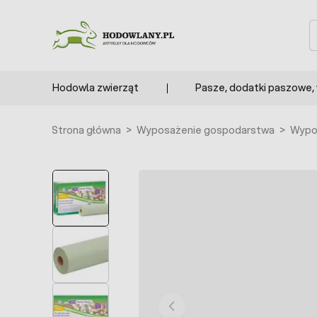
Przejdź do treści
S
Hodowla zwierząt
Pasze, dodatki paszowe,
Strona główna
>
Wyposażenie gospodarstwa
>
Wypo