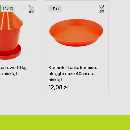
F1643
F1127
tartowe 10 kg
Karmnik - tacka karmidło
a piskląt
okrągłe duże 40cm dla
piskląt
12,08 zł