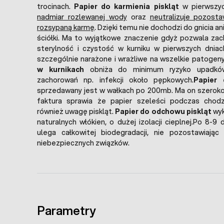
trocinach.
Papier do karmienia piskląt
w pierwszy
nadmiar rozlewanej wody
oraz
neutralizuje pozost
rozsypaną karmę
. Dzięki temu nie dochodzi do gnicia a
ściółki. Ma to wyjątkowe znaczenie gdyż pozwala za
sterylność i czystość w kurniku w pierwszych dniac
szczególnie narażone i wrażliwe na wszelkie patogen
w kurnikach
obniża do minimum ryzyko upadków
zachorowań np. infekcji około pępkowych.
Papier 
sprzedawany jest w wałkach po 200mb. Ma on szeroko
faktura sprawia że papier szeleści podczas chodz
również uwagę piskląt.
Papier do odchowu piskląt
wyk
naturalnych włókien, o dużej izolacji cieplnej.Po 8-9
ulega całkowitej biodegradacji, nie pozostawiają
niebezpiecznych związków.
Parametry