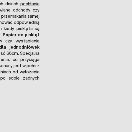
ch dniach
pochłania
awiane odchody czy
ni przemakania samej
chować odpowiednią
h kiedy pisklęta są
y.
Papier do piskląt
 czy wystąpienia
dla jednodniówek
ść 68cm. Specjalna
enia, co przyciąga
onany jest w pełni z
 dniach od wyłożenia
c po sobie żadnych