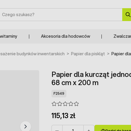
zukaj
 witaminy
Akcesoria dla hodowców
Zwalcza
sażenie budynków inwentarskich
>
Papier dla piskląt
>
Papier dl
Papier dla kurcząt jedn
68 cm x 200 m
F2549
115,13 zł
Dodaj do kosz