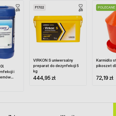
F1702
POLECANE
VIRKON S uniwersalny
Karmidło s
preparat do dezynfekcji 5
pikoszet dl
10l
kg
nfekcji i
444,95 zł
72,19 zł
stemów