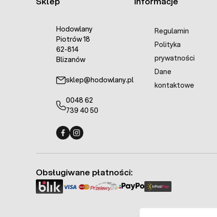
Sklep
Informacje
Hodowlany
Regulamin
Piotrów 18
Polityka
62-814
prywatności
Blizanów
Dane
sklep@hodowlany.pl
kontaktowe
0048 62
739 40 50
Fermo - facebook
Fermo - Instagram
Obsługiwane płatności: