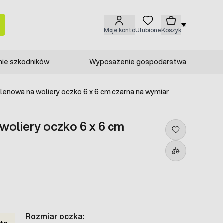
Moje konto
Ulubione
Koszyk
nie szkodników
Wyposażenie gospodarstwa
ylenowa na woliery oczko 6 x 6 cm czarna na wymiar
 woliery oczko 6 x 6 cm
Rozmiar oczka:
tto