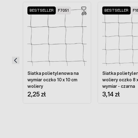
Press to skip carousel
BESTSELLER
F7051
BESTSELLER
F1
Siatka polietylenowa na
Siatka polietyle
wymiar oczko 10 x 10 cm
woliery oczko 8 
woliery
wymiar - czarna
2,25 zł
3,14 zł