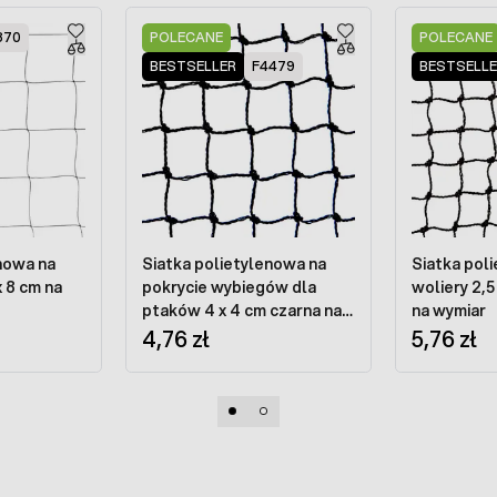
870
POLECANE
POLECANE
BESTSELLER
F4479
BESTSELL
nowa na
Siatka polietylenowa na
Siatka pol
x 8 cm na
pokrycie wybiegów dla
woliery 2,5
ptaków 4 x 4 cm czarna na
na wymiar
wymiar
4,76 zł
5,76 zł