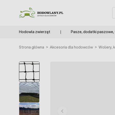
Przejdź do treści
S
Hodowla zwierząt
Pasze, dodatki paszowe,
Strona główna
>
Akcesoria dla hodowców
>
Woliery, k
POLECANE
BESTSELLER