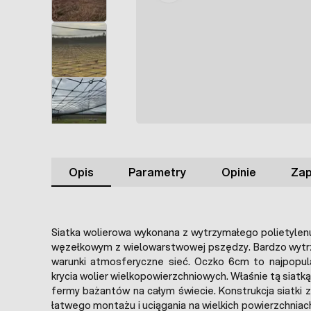
Opis
Parametry
Opinie
Zap
Siatka wolierowa wykonana z wytrzymałego polietyle
węzełkowym z wielowarstwowej pszędzy. Bardzo wytrz
warunki atmosferyczne sieć. Oczko 6cm to najpopula
krycia wolier wielkopowierzchniowych. Właśnie tą siatką
fermy bażantów na całym świecie. Konstrukcja siatki
łatwego montażu i uciągania na wielkich powierzchniach