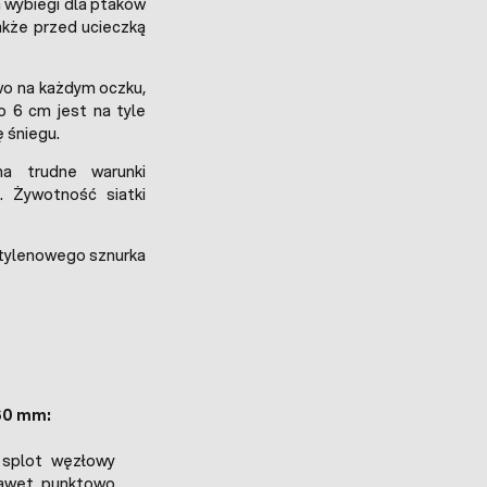
 wybiegi dla ptaków
także przed ucieczką
wo na każdym oczku,
ko 6 cm jest na tyle
 śniegu.
a trudne warunki
 Żywotność siatki
tylenowego sznurka
x60 mm:
 splot węzłowy
 Nawet punktowo