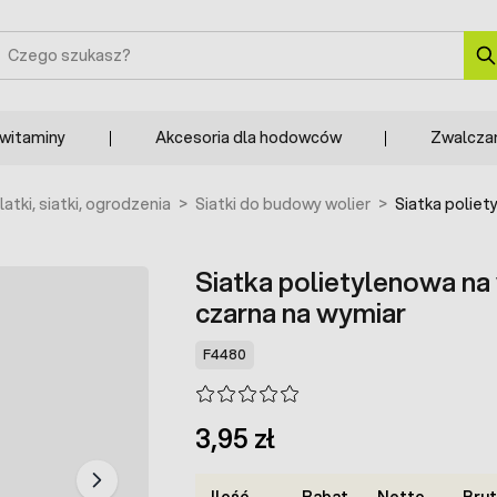
zukaj
 witaminy
Akcesoria dla hodowców
Zwalcza
latki, siatki, ogrodzenia
>
Siatki do budowy wolier
>
Siatka poliet
Siatka polietylenowa na
czarna na wymiar
F4480
3,95 zł
Ilość
Rabat
Netto
Bru