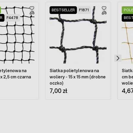
BESTSELLER
F1871
POL
ER
F4478
BES
ietylenowa na
Siatka polietylenowa na
Siatk
 x 2,5 cm czarna
woliery - 15 x 15 mm (drobne
cm be
oczko)
wolie
7,00 zł
wymi
4,67