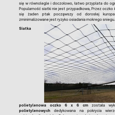
się w równolegle i doczołowo, łatwo przyplata do ogr
Popularność siatki nie jest przypadkowa, Przez oczko
się żaden ptak począwszy od dorosłej kurop
zminimalizowane jest ryzyko osiadania mokrego sniegu.
Siatka
polietylenowa oczko 6 x 6 cm
została wy
polietylenowych
dedykowana na pokrycia wierzc