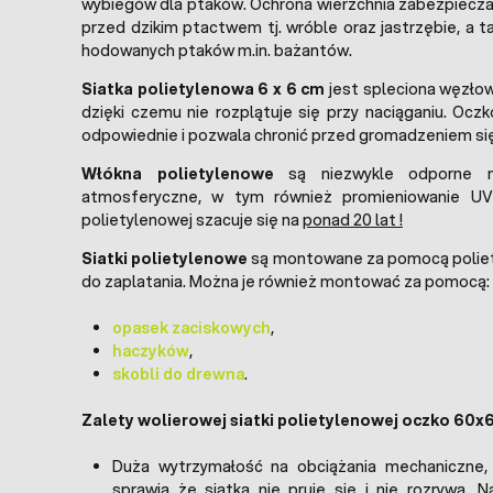
wybiegów dla ptaków. Ochrona wierzchnia zabezpiecza
przed dzikim ptactwem tj. wróble oraz jastrzębie, a 
hodowanych ptaków m.in. bażantów.
Siatka polietylenowa 6 x 6 cm
jest spleciona węzło
dzięki czemu nie rozplątuje się przy naciąganiu. Ocz
odpowiednie i pozwala chronić przed gromadzeniem się
Włókna polietylenowe
są niezwykle odporne n
atmosferyczne, w tym również promieniowanie UV.
polietylenowej szacuje się na
ponad 20 lat !
Siatki polietylenowe
są montowane za pomocą polie
do zaplatania. Można je również montować za pomocą:
opasek zaciskowych
,
haczyków
,
skobli do drewna
.
Zalety wolierowej siatki polietylenowej oczko 60
Duża wytrzymałość na obciążania mechaniczne,
sprawia że siatka nie pruje się i nie rozrywa.