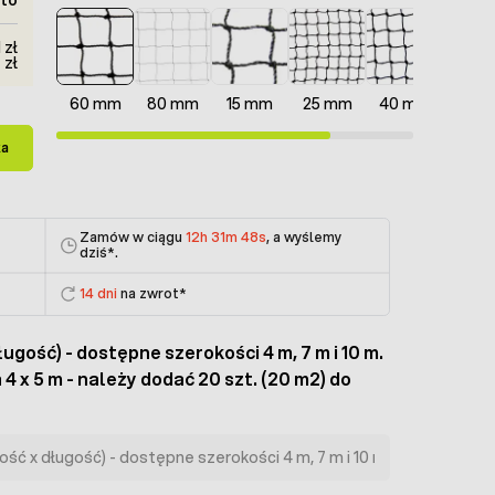
 zł
 zł
60 mm
80 mm
15 mm
25 mm
40 mm
10 
ka
Zamów w ciągu
12h 31m 47s
, a wyślemy
dziś
*.
14 dni
na zwrot*
ugość) - dostępne szerokości 4 m, 7 m i 10 m.
4 x 5 m - należy dodać 20 szt. (20 m2) do