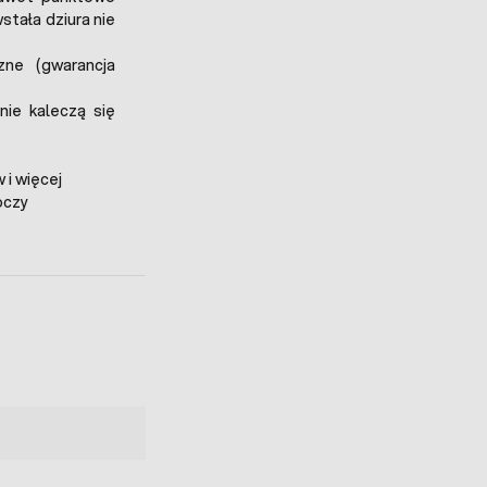
wstała dziura nie
zne (gwarancja
nie kaleczą się
 i więcej
oczy