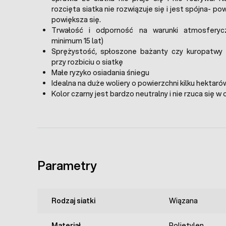
rozcięta siatka nie rozwiązuje się i jest spójna- po
powiększa się.
Trwałość i odporność na warunki atmosferyc
minimum 15 lat)
Sprężystość, spłoszone bażanty czy kuropatwy 
przy rozbiciu o siatkę
Małe ryzyko osiadania śniegu
Idealna na duże woliery o powierzchni kilku hektarów
Kolor czarny jest bardzo neutralny i nie rzuca się w 
Parametry
Rodzaj siatki
Wiązana
Materiał
Polietylen