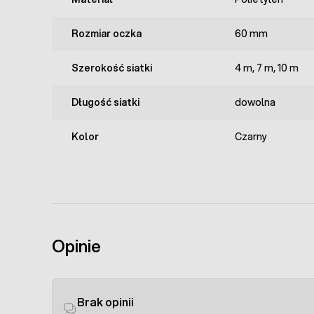
Rozmiar oczka
60 mm
Szerokość siatki
4 m, 7 m, 10 m
Długość siatki
dowolna
Kolor
Czarny
Opinie
Brak opinii