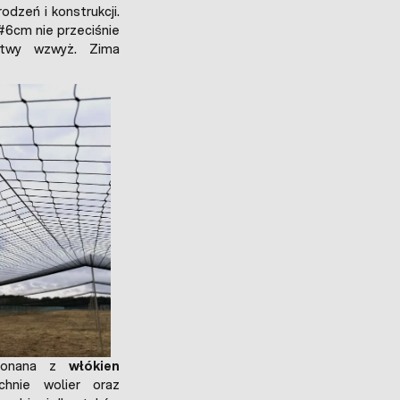
odzeń i konstrukcji.
 #6cm nie przeciśnie
atwy wzwyż. Zima
konana z
włókien
hnie wolier oraz