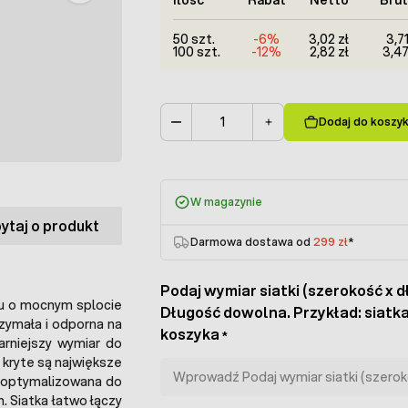
50 szt.
-6%
3,02 zł
3,71
100 szt.
-12%
2,82 zł
3,47
Dodaj do koszy
Ilość
W magazynie
ytaj o produkt
Darmowa dostawa od
299 zł
*
Podaj wymiar siatki (szerokość x dł
nu o mocnym splocie
Długość dowolna. Przykład: siatka 
ymała i odporna na
koszyka
*
rniejszy wymiar do
 kryte są największe
 zoptymalizowana do
. Siatka łatwo łączy