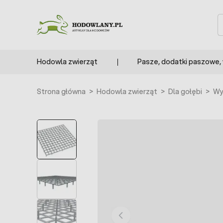
Przejdź do treści
S
Hodowla zwierząt
Pasze, dodatki paszowe,
Strona główna
>
Hodowla zwierząt
>
Dla gołębi
>
Wy
POLECANE
BESTSELLER