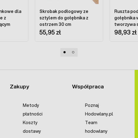
ynkowe dla
Skrobak podłogowy ze
Ruszta po
 z
sztylem do gołębnika z
gołębnika 
jącym
ostrzem 30 cm
tworzywa s
55,95 zł
m2
98,93 zł
Zakupy
Współpraca
Metody
Poznaj
płatności
Hodowlany.pl
Koszty
Team
dostawy
hodowlany