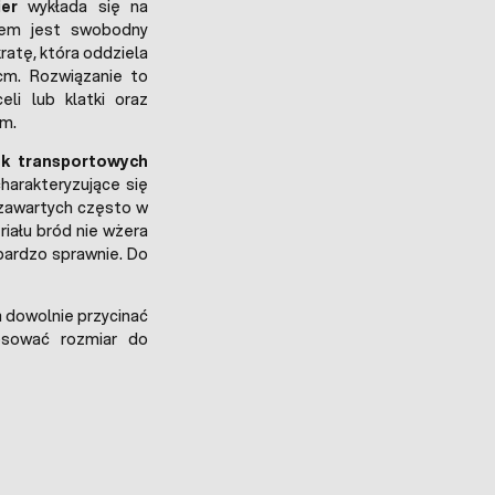
er
wykłada się na
iem jest swobodny
ratę, która oddziela
cm. Rozwiązanie to
li lub klatki oraz
em.
ek transportowych
arakteryzujące się
 zawartych często w
riału bród nie wżera
 bardzo sprawnie. Do
dowolnie przycinać
osować rozmiar do