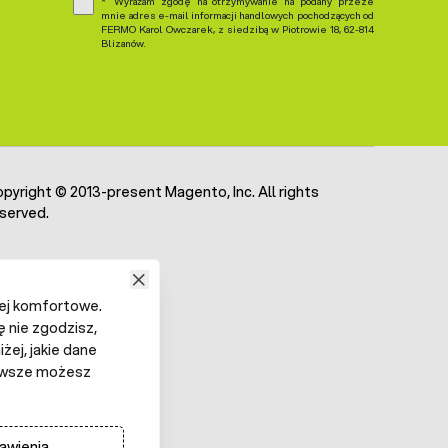
Wyrażam zgodę na otrzymywanie na podany przeze
mnie adres e-mail informacji handlowych pochodzących od
FERMO Karol Owczarek, z siedzibą w Piotrowie 18, 62-814
Blizanów.
pyright © 2013-present Magento, Inc. All rights
served.
iej komfortowe.
ę nie zgodzisz,
żej, jakie dane
 Zawsze możesz
awienia