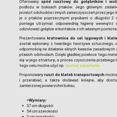
Oferowany
spód rusztowy do gołębników i woli
podłożu w boksach ptaków. Jego głównym zadan
przelot odchodów i innych zanieczyszczeń przez jego k
je o ptaków poprzecznymi pręcikami o długości 2 
pomaga utrzymać odpowiednią higienę wewnątrz ce
odizolować gołębie w kontakcie z ich własnym pomiot
Prezentowana
kratownica do cel lęgowych i klat
został wykonany z twardego tworzywa sztucznego, ch
odpornością na działanie silnych kwasów zasadowych
ptasich odchodach. Dzięki gładkiej powłoce tego mate
się w jego strukturę, a proces czyszczenia przebiega
tego celu można użyć np.
ręcznej szpachelki.
Proponowany
ruszt do klatek transportowych
można 
i przerabiać, a także dodawać kolejne, aby dost
zamierzonej powierzchni boksu.
>
Wymiary:
37 cm długośći
34 cm szerokości
2 cm wysokości