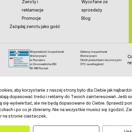
Zwroty i
Wycofane ze
reklamacje
sprzedaży
Promocje
Blog
Zażądaj zwrotu jako gość
Wojewódzki Inspektorat
Główny Inspektorat
Weterynarii
Weterynarii
Co
w Poznaniu
Obrót produktami leczniczymi
re
ul. Grunwaldzka 250
OTC na odległość
60-166 Poznań
kies, aby korzystanie z naszej strony było dla Ciebie jak najbardz
alają dopasować treści i reklamy do Twoich zainteresowań. Jeśli si
ą się wyświetlać, ale nie będą dopasowane do Ciebie. Sprawdź poni
czkach i po co je zbieramy. Nie na wszystkie musisz się zgodzić.
 na stronie ciasteczek.
Ust