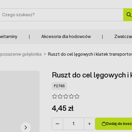
zukaj
 witaminy
Akcesoria dla hodowców
Zwalcza
posażenie gołębnika
>
Ruszt do cel lęgowych i klatek transport
Ruszt do cel lęgowych i
F2765
4,45 zł
Dodaj do kosz
Ilość