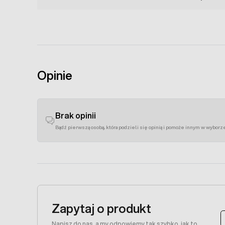
Opinie
Brak opinii
Bądź pierwszą osobą, która podzieli się opinią i pomoże innym w wyborz
Zapytaj o produkt
Napisz do nas, a my odpowiemy tak szybko, jak to