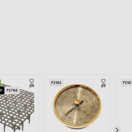
F2162
F216
ER
F2766