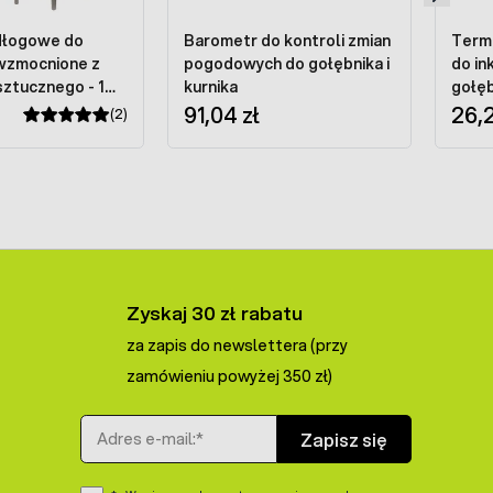
dłogowe do
Barometr do kontroli zmian
Term
wzmocnione z
pogodowych do gołębnika i
do in
ztucznego - 1
kurnika
gołęb
91,04 zł
tarc
26,2
(2)
Zyskaj 30 zł rabatu
za zapis do newslettera (przy
zamówieniu powyżej 350 zł)
Adres e-mail
Zapisz się