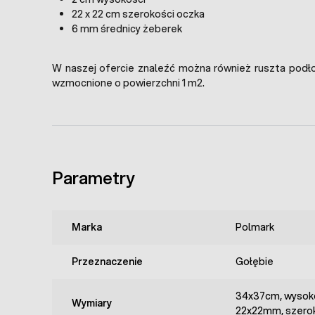
22 x 22 cm szerokości oczka
6 mm średnicy żeberek
W naszej ofercie znaleźć można również ruszta podł
wzmocnione o powierzchni 1 m2.
Parametry
Marka
Polmark
Przeznaczenie
Gołębie
34x37cm, wysok
Wymiary
22x22mm, szero