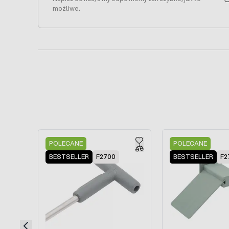
możliwe.
Press to skip carousel
POLECANE
POLECANE
BESTSELLER
F2700
BESTSELLER
F2