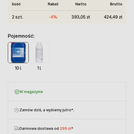
Ilość
Rabat
Netto
Brutto
2 szt.
-4%
393,05 zł
424,49 zł
Pojemność:
10 l
1 l
W magazynie
Zamów dziś, a wyślemy jutro
*.
Darmowa dostawa od
299 zł
*