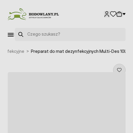
Przejdź do treści
Szukaj
zynfekcyjne
>
Preparat do mat dezynfekcyjnych Multi-Des 10l