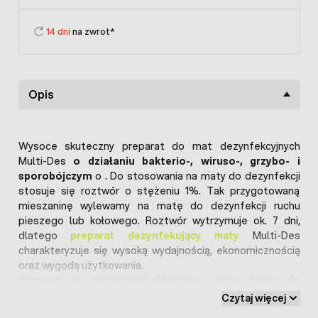
14 dni
na zwrot*
Opis
Wysoce skuteczny preparat do mat dezynfekcyjnych
Multi-Des
o działaniu bakterio-, wiruso-, grzybo- i
sporobójczym
o . Do stosowania na maty do dezynfekcji
stosuje się roztwór o stężeniu 1%. Tak przygotowaną
mieszaninę wylewamy na matę do dezynfekcji ruchu
pieszego lub kołowego. Roztwór wytrzymuje ok. 7 dni,
dlatego
preparat dezynfekujący maty
Multi-Des
charakteryzuje się wysoką wydajnością, ekonomicznością
oraz wygodą użytkowania.
Preparat do dezynfekcji Multi-Des służy także
do
czyszczenia praktycznie każdej powierzchni
, a
Czytaj więcej
niewątpliwą zaletą środka jet to, że
nie pozostawia