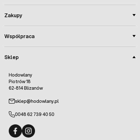
Zakupy
Współpraca
Sklep
Hodowlany
Piotrów 18
62-814 Blizanów
sklep@hodowlany.pl
0048 62 739 40 50