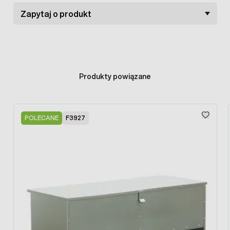
ewentualny rozwój glonów.
Zapytaj o produkt
Poidło dla drobiu z zasobnikiem 50 l
zostało wykonane
został z solidnego i odpornego tworzywa sztucznego,
które można łatwo zdezynfekować, m.in. za pomocą
preparatu
Virkon S
. Zbiornik z misą, z której piją ptaki,
osadzony jest na mocnych nóżkach, które zapewniają
stabilność poidła po umieszczeniu na ziemi.
Produkty powiązane
Press to skip carousel
POLECANE
F3927