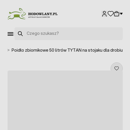
Przejdź do treści
Szukaj
kur
>
Poidło zbiornikowe 50 litrów TYTAN na stojaku dla drobiu