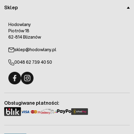
Sklep
Hodowlany
Piotrów 18
62-814 Blizanów
sklep@hodowlany.pl
0048 62 739 40 50
Fermo - facebook
Fermo - Instagram
Obsługiwane płatności: