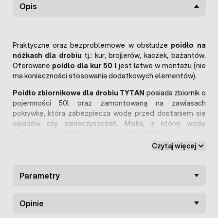
Opis
Praktyczne oraz bezproblemowe w obsłudze
poidło na
nóżkach dla drobiu
tj.: kur, brojlerów, kaczek, bażantów.
Oferowane
poidło dla kur 50 l
jest łatwe w montażu (nie
ma konieczności stosowania dodatkowych elementów).
Poidło zbiornikowe dla drobiu TYTAN
posiada zbiornik o
pojemności 50l oraz zamontowaną na zawiasach
pokrywkę, która zabezpiecza wodę przed dostaniem się
owadów czy zanieczyszczeń. Miska, z której wodę
pobierają ptaki znajduje się na wysokości 13,5 cm.
Czytaj więcej
Pojnik 50 l dla drobiu
z zasobnikiem posiada przemyślany
system przelewowy, dzięki czemu po napełnieniu zbiornika
(wygodne napełnianie od góry), woda nie wylewa się z misy,
Parametry
zapewniając tym samym jej optymalny poziom.
Konstrukcja górnej pokrywy pozwala na napełnianie poidła
dla drobiu również z węża ogrodowego. Co więcej zbiornik
Opinie
wyposażony jest w filtr syfony, który skutecznie spowalnia