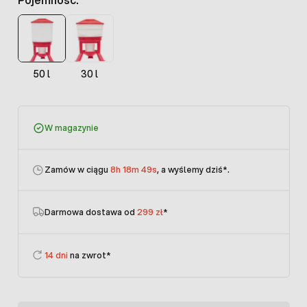
50 l
30 l
W magazynie
Zamów w ciągu
8h 18m 48s
, a wyślemy dziś
*.
Darmowa dostawa od
299 zł
*
14 dni
na zwrot*