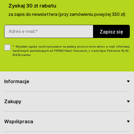
Zyskaj 30 zł rabatu
za zapis do newslettera (przy zamówieniu powyżej 350 zł)
Adres e-mail
Zapisz się
Wyrażam zgodę na otrzymywanie na podany przeze mnie adres e-mail informacji
handlowych pochodzących od FERMO Karol Owczarek, z siedzibą w Piotrowie 18, 62-
814 Blizanów.
Informacje
Zakupy
Współpraca