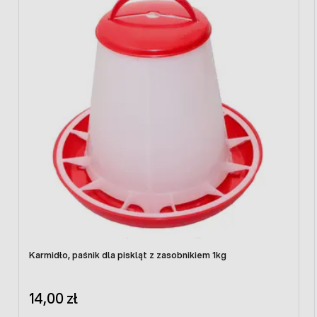
wysokość: 61cm
Moc urządzenia: 75W
Możliwość stosowania promienników białych i
czerwonych (w komplecie promiennik biały)
Karmidło, paśnik dla piskląt z zasobnikiem 1kg
14,00 zł