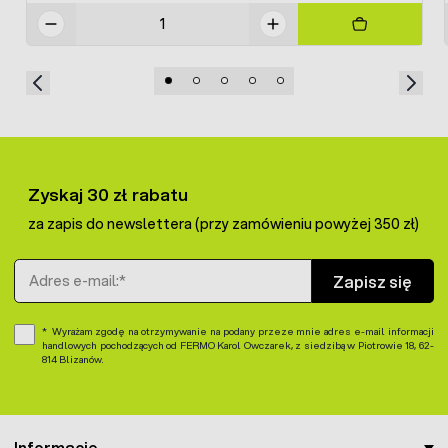
Zyskaj 30 zł rabatu
za zapis do newslettera (przy zamówieniu powyżej 350 zł)
Adres e-mail
Zapisz się
Wyrażam zgodę na otrzymywanie na podany przeze mnie adres e-mail informacji
handlowych pochodzących od FERMO Karol Owczarek, z siedzibą w Piotrowie 18, 62-
814 Blizanów.
Informacje