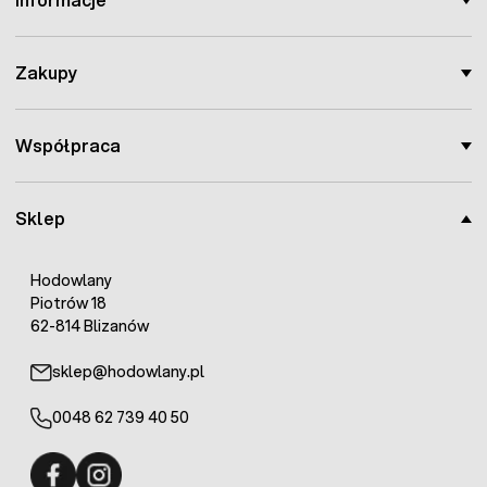
Zakupy
Współpraca
Sklep
Hodowlany
Piotrów 18
62-814 Blizanów
sklep@hodowlany.pl
0048 62 739 40 50