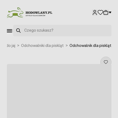
Przejdź do treści
Szukaj
ry do jaj
>
Odchowalniki dla piskląt
>
Odchowalnik dla piskląt