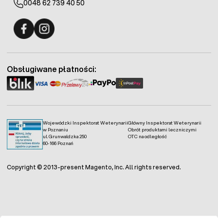
0048 62 739 40 50
Fermo - facebook
Fermo - Instagram
Obsługiwane płatności:
Wojewódzki Inspektorat Weterynarii
Główny Inspektorat Weterynarii
w Poznaniu
Obrót produktami leczniczymi
ul. Grunwaldzka 250
OTC na odległość
60-166 Poznań
Copyright © 2013-present Magento, Inc. All rights reserved.