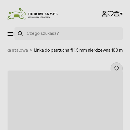
Przejdź do treści
Szukaj
 i linka stalowa
>
Linka do pastucha fi 1,5 mm nierdzewna 100 m