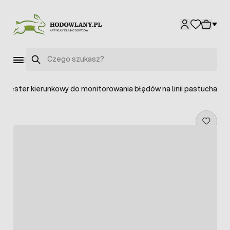
Przejdź do treści
Szukaj
i-tester kierunkowy do monitorowania błędów na linii pastucha