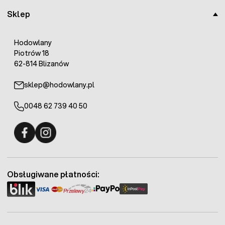
Sklep
Hodowlany
Piotrów 18
62-814 Blizanów
sklep@hodowlany.pl
0048 62 739 40 50
Fermo - facebook
Fermo - Instagram
Obsługiwane płatności: