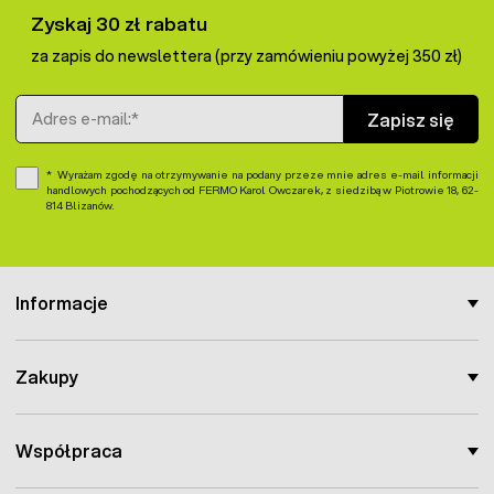
niezawodność działania. Co więcej urządzenie to staje się
Zyskaj 30 zł rabatu
praktycznie niezbędne w momencie powstania
niespodziewanego problemu.
za zapis do newslettera (przy zamówieniu powyżej 350 zł)
Adres e-mail
Zapisz się
Wyrażam zgodę na otrzymywanie na podany przeze mnie adres e-mail informacji
handlowych pochodzących od FERMO Karol Owczarek, z siedzibą w Piotrowie 18, 62-
814 Blizanów.
Informacje
Zakupy
Współpraca