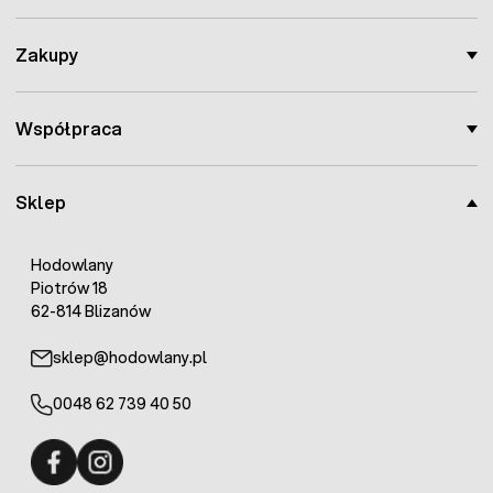
Zakupy
Współpraca
Sklep
Hodowlany
Piotrów 18
62-814 Blizanów
sklep@hodowlany.pl
0048 62 739 40 50