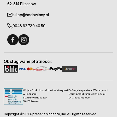
62-814 Blizanów
sklep@hodowlany.pl
0048 62 739 40 50
Fermo - facebook
Fermo - Instagram
Obsługiwane płatności:
Wojewódzki Inspektorat Weterynarii
Główny Inspektorat Weterynarii
w Poznaniu
Obrót produktami leczniczymi
ul. Grunwaldzka 250
OTC na odległość
60-166 Poznań
Copyright © 2013-present Magento, Inc. All rights reserved.