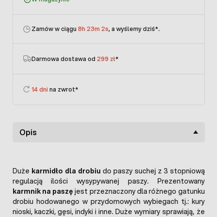
Zamów w ciągu
8h 23m 1s
, a wyślemy dziś
*.
Darmowa dostawa od
299 zł
*
14 dni
na zwrot*
Opis
Duże
karmidło dla drobiu
do paszy suchej z 3 stopniową
regulacją ilości wysypywanej paszy. Prezentowany
karmnik na paszę
jest przeznaczony dla różnego gatunku
drobiu hodowanego w przydomowych wybiegach tj.: kury
nioski, kaczki, gęsi, indyki i inne. Duże wymiary sprawiają, że