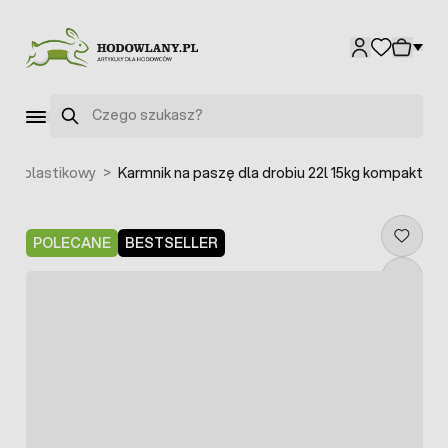
Przejdź do treści
Szukaj
wy plastikowy
>
Karmnik na paszę dla drobiu 22l 15kg kompakt
POLECANE
BESTSELLER