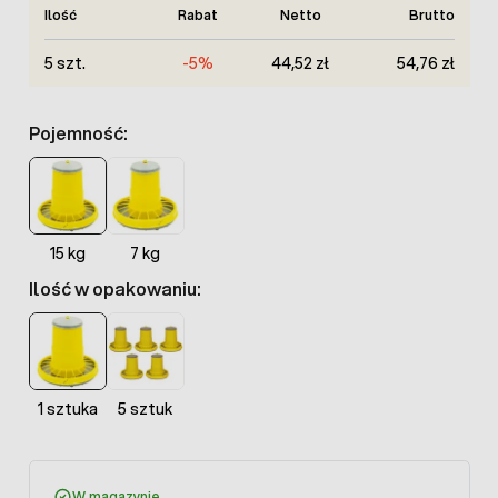
Ilość
Rabat
Netto
Brutto
5 szt.
-5%
44,52 zł
54,76 zł
Pojemność:
15 kg
7 kg
Ilość w opakowaniu:
1 sztuka
5 sztuk
W magazynie