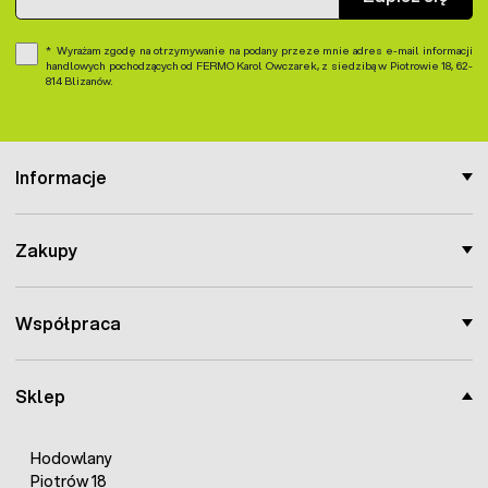
Wyrażam zgodę na otrzymywanie na podany przeze mnie adres e-mail informacji
handlowych pochodzących od FERMO Karol Owczarek, z siedzibą w Piotrowie 18, 62-
814 Blizanów.
Informacje
Zakupy
Współpraca
Sklep
Hodowlany
Piotrów 18