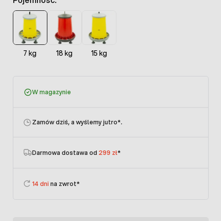
7 kg
18 kg
15 kg
W magazynie
Zamów dziś, a wyślemy jutro
*.
Darmowa dostawa od
299 zł
*
14 dni
na zwrot*