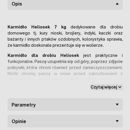
Opis
Karmidło Heliosek 7 kg
dedykowane dla drobiu
domowego tj. kury nioski, brojlery, indyki, kaczki oraz
bażanty i innych ptaków ozdobnych, kolorystyka sprawia,
że karmidło doskonale prezentuje się w wolierze.
Karmidło dla drobiu Heliosek
jest praktyczne i
funkcjonalne. Paszę uzupełnia się od góry, poprzez zdjęcie
pokrywki, która chroni również przed zanieczyszczeniami.
Nóżki chronią paszę w misie przed zabrudzeniami z
zewnątrz, są zdejmowalne, w każdej chwili można jest
zdemontować i używać karmidła do odchowu piskląt.
Czytaj więcej
W misie znajduje się także kratka podziałowa, który chroni
karmę przed rozdrapywaniem i marnowaniem przez ptaki.
Parametry
Karmidło Heliosek
można również podwiesić. Dodatkowo
do karmidła można również dokupić
ocynkowany okapnik
,
który chroni paszę w korytku przed deszczem.
Opinie