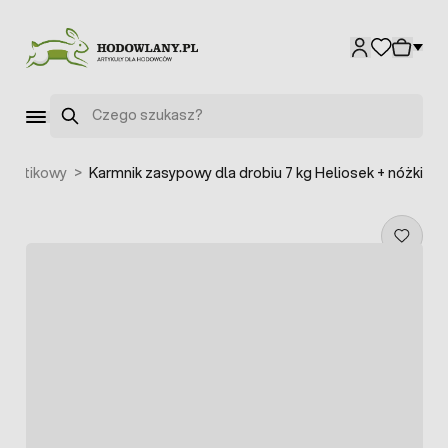
Przejdź do treści
Szukaj
plastikowy
>
Karmnik zasypowy dla drobiu 7 kg Heliosek + nóżki