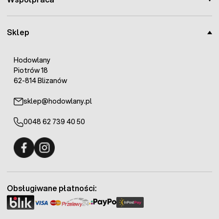
Sklep
Hodowlany
Piotrów 18
62-814 Blizanów
sklep@hodowlany.pl
0048 62 739 40 50
Fermo - facebook
Fermo - Instagram
Obsługiwane płatności: