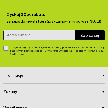
Zyskaj 30 zł rabatu
za zapis do newslettera (przy zamówieniu powyżej 350 zł)
Adres e-mail
Zapisz się
Wyrażam zgodę na otrzymywanie na podany przeze mnie adres e-mail informacji
handlowych pochodzących od FERMO Karol Owczarek, z siedzibą w Piotrowie 18, 62-
814 Blizanów.
Informacje
Zakupy
Współpraca