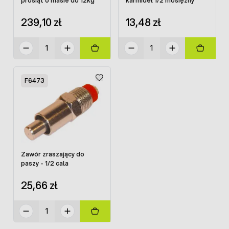
prosiąt o masie do 12kg
karmideł 1/2 mosiężny
239,10 zł
13,48 zł
F6473
Zawór zraszający do
paszy - 1/2 cala
25,66 zł