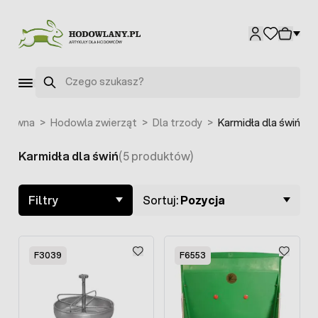
Przejdź do treści
Szukaj
 główna
>
Hodowla zwierząt
>
Dla trzody
>
Karmidła dla świń
Karmidła dla świń
(5 produktów)
Skip to product list
Filtry
Sortuj:
Pozycja
F3039
F6553