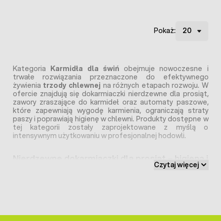
Pokaż:
Kategoria
Karmidła dla świń
obejmuje nowoczesne i
trwałe rozwiązania przeznaczone do efektywnego
żywienia
trzody chlewnej
na różnych etapach rozwoju. W
ofercie znajdują się dokarmiaczki nierdzewne dla prosiąt,
zawory zraszające do karmideł oraz automaty paszowe,
które zapewniają wygodę karmienia, ograniczają straty
paszy i poprawiają higienę w chlewni. Produkty dostępne w
tej kategorii zostały zaprojektowane z myślą o
intensywnym użytkowaniu w profesjonalnej hodowli.
Nierdzewne dokarmiaczki dla prosiąt – higiena i
Czytaj więcej
trwałość
Dokarmiaczka dla prosiąt
ze stali nierdzewnej o
szerokości 25 cm to praktyczne rozwiązanie do żywienia
najmłodszych zwierząt. Jej wytrzymała konstrukcja