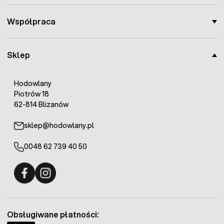
Współpraca
Sklep
Hodowlany
Piotrów 18
62-814 Blizanów
sklep@hodowlany.pl
0048 62 739 40 50
Fermo - facebook
Fermo - Instagram
Obsługiwane płatności: