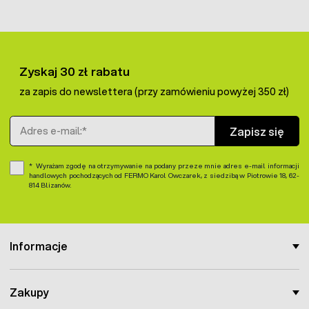
Zyskaj 30 zł rabatu
za zapis do newslettera (przy zamówieniu powyżej 350 zł)
Adres e-mail
Zapisz się
Wyrażam zgodę na otrzymywanie na podany przeze mnie adres e-mail informacji
handlowych pochodzących od FERMO Karol Owczarek, z siedzibą w Piotrowie 18, 62-
814 Blizanów.
Informacje
Zakupy