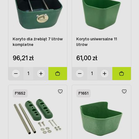
Koryto dla źrebiąt 7 litrów
Koryto uniwersalne 11
kompletne
litrów
96,21 zł
61,00 zł
F1652
F1651