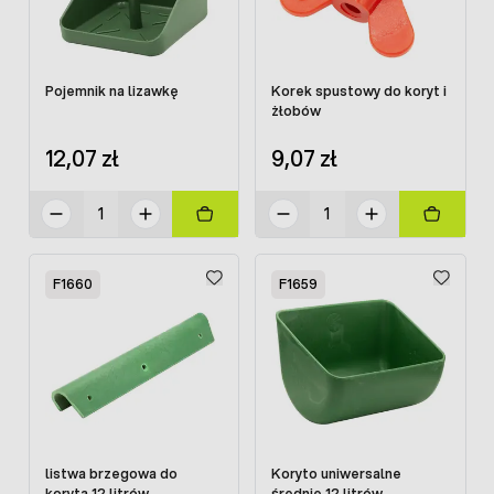
Pojemnik na lizawkę
Korek spustowy do koryt i
żłobów
12,07 zł
9,07 zł
F1660
F1659
listwa brzegowa do
Koryto uniwersalne
koryta 12 litrów
średnie 12 litrów