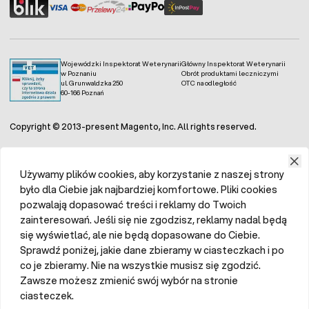
Wojewódzki Inspektorat Weterynarii
Główny Inspektorat Weterynarii
w Poznaniu
Obrót produktami leczniczymi
ul. Grunwaldzka 250
OTC na odległość
60-166 Poznań
Copyright © 2013-present Magento, Inc. All rights reserved.
Używamy plików cookies, aby korzystanie z naszej strony
było dla Ciebie jak najbardziej komfortowe. Pliki cookies
pozwalają dopasować treści i reklamy do Twoich
zainteresowań. Jeśli się nie zgodzisz, reklamy nadal będą
się wyświetlać, ale nie będą dopasowane do Ciebie.
Sprawdź poniżej, jakie dane zbieramy w ciasteczkach i po
co je zbieramy. Nie na wszystkie musisz się zgodzić.
Zawsze możesz zmienić swój wybór na stronie
ciasteczek.