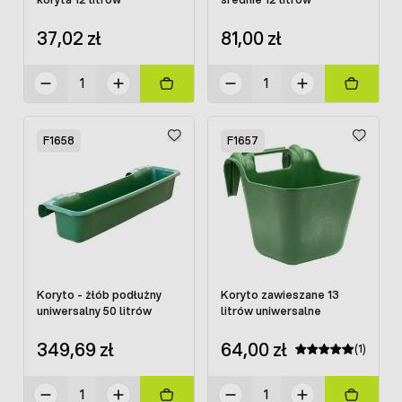
37,02 zł
81,00 zł
F1658
F1657
Koryto - żłób podłużny
Koryto zawieszane 13
uniwersalny 50 litrów
litrów uniwersalne
349,69 zł
64,00 zł
(1)