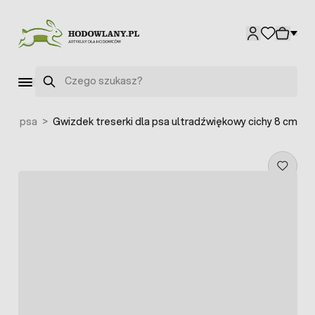
Przejdź do treści
Szukaj
 dla psa
>
Gwizdek treserki dla psa ultradźwiękowy cichy 8 cm