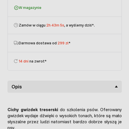
W magazynie
Zamów w ciągu
2h 43m 5s
, a wyślemy dziś
*.
Darmowa dostawa od
299 zł
*
14 dni
na zwrot*
Opis
Cichy gwizdek treserski
do szkolenia psów. Oferowany
gwizdek wydaje dźwięki o wysokich tonach, które są mało
słyszalne przez ludzi natomiast bardzo dobrze słyszą je
psy.