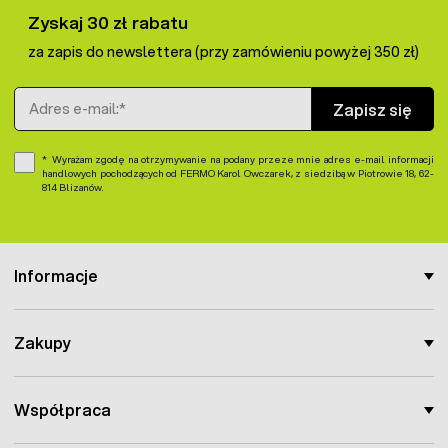
Zyskaj 30 zł rabatu
za zapis do newslettera (przy zamówieniu powyżej 350 zł)
Adres e-mail
Zapisz się
Wyrażam zgodę na otrzymywanie na podany przeze mnie adres e-mail informacji
handlowych pochodzących od FERMO Karol Owczarek, z siedzibą w Piotrowie 18, 62-
814 Blizanów.
Informacje
Zakupy
Współpraca