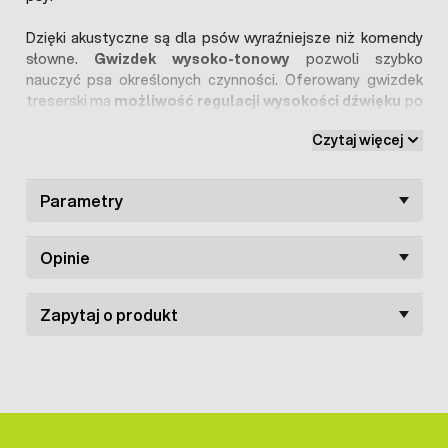
Dzięki akustyczne są dla psów wyraźniejsze niż komendy
słowne.
Gwizdek wysoko-tonowy
pozwoli szybko
nauczyć psa określonych czynności. Oferowany gwizdek
treserski ma
możliwość regulacji wysokości dźwięku
po
zdjęciu nasadki.
Czytaj więcej
Gwizdek do treningu psa
został wykonany z metalu i
tworzywa sztucznego, posiada kółko umożliwiające
Parametry
zawieszenie np. na szyi.
Opinie
Zapytaj o produkt