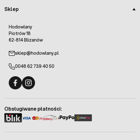
Sklep
Hodowlany
Piotrów 18
62-814 Blizanów
sklep@hodowlany.pl
0048 62 739 40 50
Fermo - facebook
Fermo - Instagram
Obsługiwane płatności: