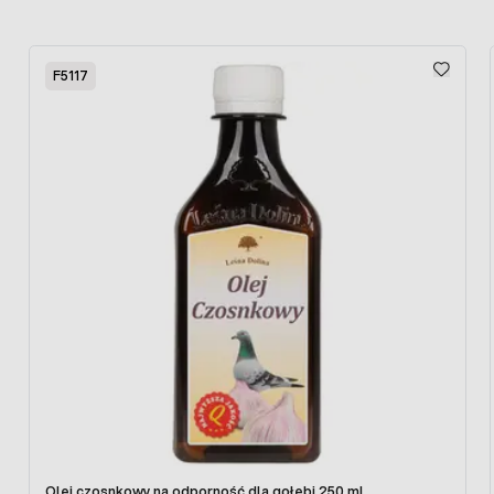
Press to skip carousel
F5117
Olej czosnkowy na odporność dla gołębi 250 ml