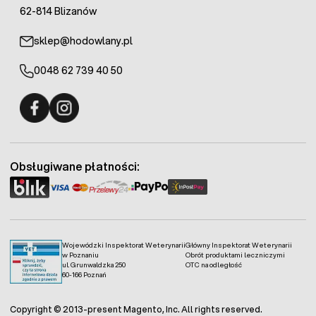
62-814 Blizanów
sklep@hodowlany.pl
0048 62 739 40 50
Fermo - facebook
Fermo - Instagram
Obsługiwane płatności:
Wojewódzki Inspektorat Weterynarii
Główny Inspektorat Weterynarii
w Poznaniu
Obrót produktami leczniczymi
ul. Grunwaldzka 250
OTC na odległość
60-166 Poznań
Copyright © 2013-present Magento, Inc. All rights reserved.