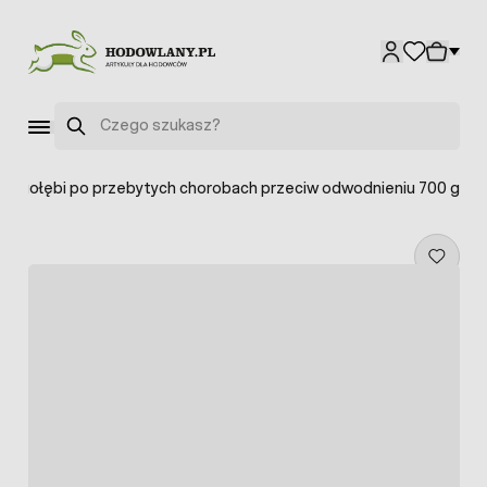
Przejdź do treści
Szukaj
 dla gołębi po przebytych chorobach przeciw odwodnieniu 700 g