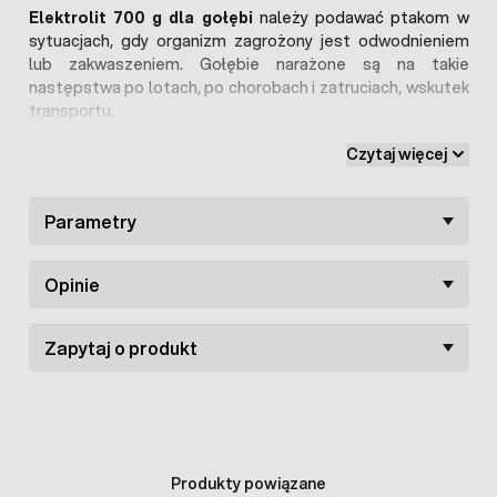
Elektrolit 700 g dla gołębi
należy podawać ptakom w
sytuacjach, gdy organizm zagrożony jest odwodnieniem
lub zakwaszeniem. Gołębie narażone są na takie
następstwa po lotach, po chorobach i zatruciach, wskutek
transportu.
Czytaj więcej
Skład:
chlorek potasu, chlorek magnezu, chlorek wapnia, glicyna,
chlorek sodu, witamina C, soda oczyszczona, glukoza
Parametry
Stosowanie:
10 g preparatu na 1 litro wody, podawać przez 1 - 7 dni.
Opinie
Preparat Elektrolit można łączyć z innymi witaminami oraz
probiotykami.
Zapytaj o produkt
Produkty powiązane