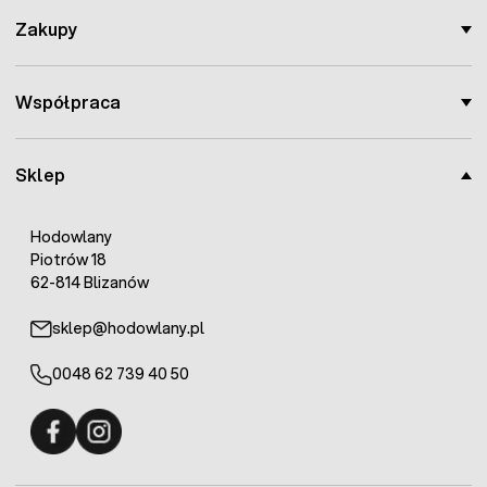
Zakupy
Współpraca
Sklep
Hodowlany
Piotrów 18
62-814 Blizanów
sklep@hodowlany.pl
0048 62 739 40 50
Fermo - facebook
Fermo - Instagram