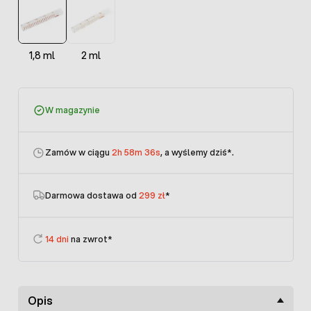
1,8 ml
2 ml
W magazynie
Zamów w ciągu
2h 58m 36s
, a wyślemy dziś
*.
Darmowa dostawa od
299 zł
*
14 dni
na zwrot*
Opis