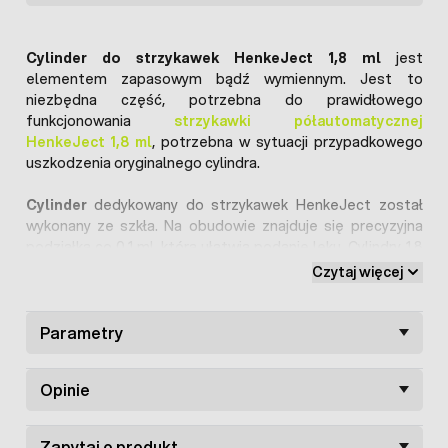
Cylinder do strzykawek HenkeJect 1,8 ml
jest
elementem zapasowym bądź wymiennym. Jest to
niezbędna część, potrzebna do prawidłowego
funkcjonowania
strzykawki półautomatycznej
HenkeJect 1,8 ml
, potrzebna w sytuacji przypadkowego
uszkodzenia oryginalnego cylindra.
Cylinder
dedykowany do strzykawek HenkeJect został
wykonany ze szkła. Na obudowie znajduje się precyzyjna
podziałka co 0,1 ml, która ułatwia podanie leku. Cylindry 1,8
ml występowały w starszych modelach strzykawek
Czytaj więcej
HenkeJect, obecnie strzykawki HenkeJect produkowane
są z cylindrami o pojemności 2 ml.
Parametry
W ofercie naszego sklepu znajduje się
szeroki
asortyment części zamiennych do strzykawek
Opinie
automatycznych i półautomatycznych
.
Zapytaj o produkt