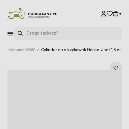
Przejdź do treści
Szukaj
o strzykawek HSW
>
Cylinder do strzykawek Henke-Ject 1,8 ml