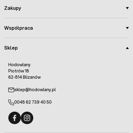
Zakupy
Współpraca
Sklep
Hodowlany
Piotrów 18
62-814 Blizanów
sklep@hodowlany.pl
0048 62 739 40 50
Fermo - facebook
Fermo - Instagram