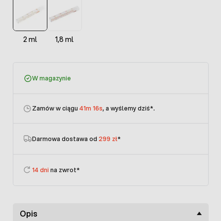
2 ml
1,8 ml
W magazynie
Zamów w ciągu
41m 16s
, a wyślemy dziś
*.
Darmowa dostawa od
299 zł
*
14 dni
na zwrot*
Opis