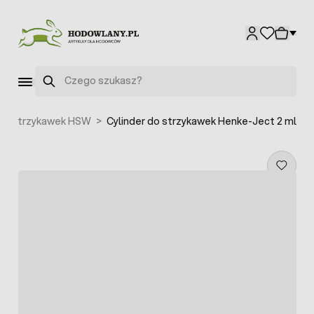
Przejdź do treści
Szukaj
do strzykawek HSW
>
Cylinder do strzykawek Henke-Ject 2 ml