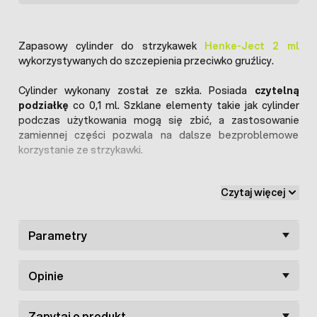
Zapasowy cylinder do strzykawek
Henke-Ject 2 ml
wykorzystywanych do szczepienia przeciwko gruźlicy.
Cylinder wykonany został ze szkła. Posiada
czytelną
podziałkę
co 0,1 ml. Szklane elementy takie jak cylinder
podczas użytkowania mogą się zbić, a zastosowanie
zamiennej części pozwala na dalsze bezproblemowe
korzystanie ze strzykawki.
Uwaga!
Czytaj więcej
Cylindry 2 ml dedykowane są do nowego modelu
strzykawki. W ofercie są również
cylindry 1,8 ml
do
starszego modelu strzykawki do szczepienia przeciw
Parametry
gruźlicy.
Opinie
Zapytaj o produkt