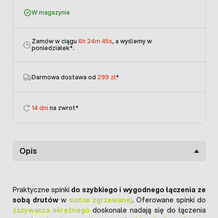
W magazynie
Zamów w ciągu
6h 24m 45s
, a wyślemy w
poniedziałek
*.
Darmowa dostawa od
299 zł
*
14 dni
na zwrot*
Opis
Praktyczne spinki
do szybkiego i wygodnego łączenia ze
sobą drutów
w
siatce zgrzewanej
. Oferowane spinki do
zszywacza okrężnego
doskonale nadają się do łączenia