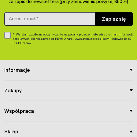
za zapis do newslettera (przy zamówieniu powyżej 350 zł)
Adres e-mail
Zapisz się
Wyrażam zgodę na otrzymywanie na podany przeze mnie adres e-mail informacji
handlowych pochodzących od FERMO Karol Owczarek, z siedzibą w Piotrowie 18, 62-
814 Blizanów.
Informacje
Zakupy
Współpraca
Sklep