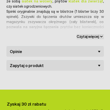
ze sobą
siatek na woliery
, prętów
klatek dla zwierząt
,
czy siatek ogrodzeniowych.
Spinki oryginalnie znajdują są w blistrze (1 blister liczy 30
spinek). Zszywki do łączenia drutów umieszcza się w
magazynku zszywacza okrężnego (cały blisterek), co
pozwala na seryjne łączenie
prętów bez konieczności
ciągłego przekładania spinek. Po zagięciu spinka ma
Czytaj więcej
owalny kształt i idealnie sprawdzi się do łączenia dwóch
drutów o średnicach od 3 do 5 mm każdy.
Zszywki do łączenia prętów w kratach
wykonane zostały
Opinie
ze stali ocynkowanej
, dlatego charakteryzują się wysoką
trwałością i wytrzymałością. Cena dotyczy opakowania
600 spinek do siatek zgrzewanych (20 blistrów po 30
Zapytaj o produkt
spinek w każdym).
Zyskaj 30 zł rabatu