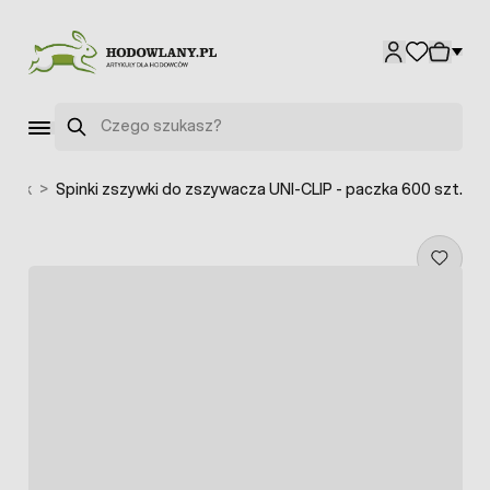
Przejdź do treści
Szukaj
atek
>
Spinki zszywki do zszywacza UNI-CLIP - paczka 600 szt.