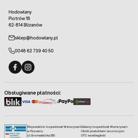
Hodowlany
Piotrów 18
62-814 Blizanów
sklep@hodowlany.pl
0048 62 739 40 50
Fermo - facebook
Fermo - Instagram
Obsługiwane płatności:
Wojewódzki Inspektorat Weterynarii
Główny Inspektorat Weterynarii
w Poznaniu
Obrót produktami leczniczymi
ul. Grunwaldzka 250
OTC na odległość